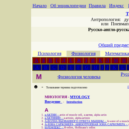
Начало
Об энциклопедии
Правила
Индекс
Т
Антропология: дух 
или
Пневмапс
Русско-англо-русска
Общий предмет
Психология
Физиология
Математика
А
Б
В
Г
Д
Е
Ж
З
И
К
Л
М
Н
A
B
C
D
E
F
G
H
I
J
K
L
Рус
М
Физиология человека
☻
-
П
Толкование термина подготовлено
МИОЛОГИЯ
-
MYOLOGY
Введение
-
Introduction
А
a
-АКТИН –
actin of muscle cell,
a
-актин, alpha actin
a
-АКТИНИН –
a
-actinin, alpha-actinin
A-ВОЛНА ВЫЗВАННОГО ОТВЕТА МЫШЦЫ –
A-wave of a muscl
A-ЗОНА САРКОМЕРА, АНИЗОТРОПНАЯ ЗОНА САРКОМЕРА –
H-РЕФЛЕКС –
H-reflex, Hoffmann's reflex