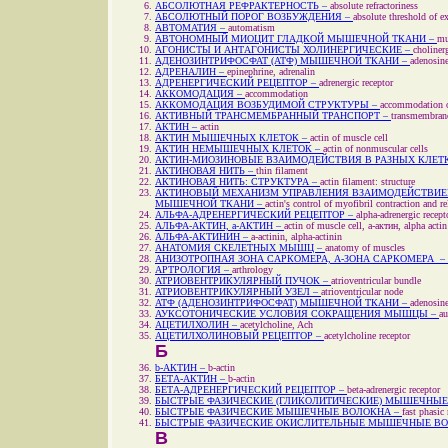
АБСОЛЮТНАЯ РЕФРАКТЕРНОСТЬ –
absolute refractoriness
АБСОЛЮТНЫЙ ПОРОГ ВОЗБУЖДЕНИЯ –
absolute threshold of ex
АВТОМАТИЯ –
automatism
АВТОНОМНЫЙ МИОЦИТ ГЛАДКОЙ МЫШЕЧНОЙ ТКАНИ –
mu
АГОНИСТЫ И АНТАГОНИСТЫ ХОЛИНЕРГИЧЕСКИЕ –
choliner
АДЕНОЗИНТРИФОСФАТ (АТФ) МЫШЕЧНОЙ ТКАНИ –
adenosine
АДРЕНАЛИН –
epinephrine, adrenalin
АДРЕНЕРГИЧЕСКИЙ РЕЦЕПТОР –
adrenergic receptor
АККОМОДАЦИЯ –
accommodation
АККОМОДАЦИЯ ВОЗБУДИМОЙ СТРУКТУРЫ –
accommodation of
АКТИВНЫЙ ТРАНСМЕМБРАННЫЙ ТРАНСПОРТ –
transmembrane
АКТИН –
actin
АКТИН МЫШЕЧНЫХ КЛЕТОК –
actin of muscle cell
АКТИН НЕМЫШЕЧНЫХ КЛЕТОК –
actin of nonmuscular cells
АКТИН-МИОЗИНОВЫЕ ВЗАИМОДЕЙСТВИЯ В РАЗНЫХ КЛЕТ
АКТИНОВАЯ НИТЬ –
thin filament
АКТИНОВАЯ НИТЬ: СТРУКТУРА –
actin filament: structure
АКТИНОВЫЙ МЕХАНИЗМ УПРАВЛЕНИЯ ВЗАИМОДЕЙСТВИЕ
МЫШЕЧНОЙ ТКАНИ –
actin's control of myofibril contraction and r
АЛЬФА-АДРЕНЕРГИЧЕСКИЙ РЕЦЕПТОР –
alpha-adrenergic recept
АЛЬФА-АКТИН,
a
-АКТИН –
actin of muscle cell,
a
-актин, alpha actin
АЛЬФА-АКТИНИН –
a
-actinin, alpha-actinin
АНАТОМИЯ СКЕЛЕТНЫХ МЫШЦ –
anatomy of muscles
АНИЗОТРОПНАЯ ЗОНА САРКОМЕРА, A-ЗОНА САРКОМЕРА –
АРТРОЛОГИЯ –
arthrology
АТРИОВЕНТРИКУЛЯРНЫЙ ПУЧОК –
atrioventricular bundle
АТРИОВЕНТРИКУЛЯРНЫЙ УЗЕЛ –
atrioventricular node
АТФ (АДЕНОЗИНТРИФОСФАТ) МЫШЕЧНОЙ ТКАНИ –
adenosine
АУКСОТОНИЧЕСКИЕ УСЛОВИЯ СОКРАЩЕНИЯ МЫШЦЫ –
au
АЦЕТИЛХОЛИН –
acetylcholine, Ach
АЦЕТИЛХОЛИНОВЫЙ РЕЦЕПТОР –
acetylcholine receptor
Б
b
-АКТИН –
b
-actin
БЕТА-АКТИН –
b
-actin
БЕТА-АДРЕНЕРГИЧЕСКИЙ РЕЦЕПТОР –
beta-adrenergic receptor
БЫСТРЫЕ ФАЗИЧЕСКИЕ (ГЛИКОЛИТИЧЕСКИЕ) МЫШЕЧНЫЕ
БЫСТРЫЕ ФАЗИЧЕСКИЕ МЫШЕЧНЫЕ ВОЛОКНА –
fast phasic
БЫСТРЫЕ ФАЗИЧЕСКИЕ ОКИСЛИТЕЛЬНЫЕ МЫШЕЧНЫЕ ВО
В