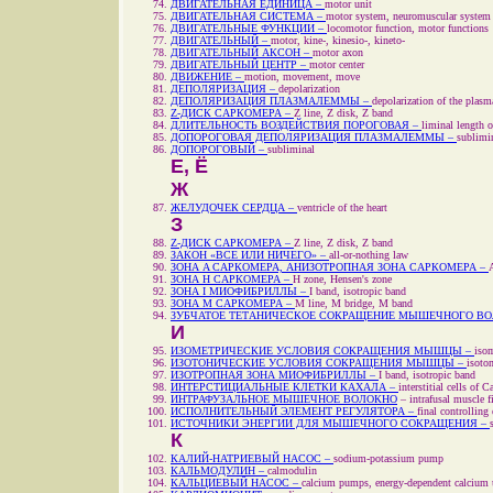
ДВИГАТЕЛЬНАЯ ЕДИНИЦА –
motor unit
ДВИГАТЕЛЬНАЯ СИСТЕМА –
motor system, neuromuscular system
ДВИГАТЕЛЬНЫЕ ФУНКЦИИ –
locomotor function, motor functions
ДВИГАТЕЛЬНЫЙ –
motor, kine-, kinesio-, kineto-
ДВИГАТЕЛЬНЫЙ АКСОН –
motor axon
ДВИГАТЕЛЬНЫЙ ЦЕНТР –
motor center
ДВИЖЕНИЕ –
motion, movement, move
ДЕПОЛЯРИЗАЦИЯ –
depolarization
ДЕПОЛЯРИЗАЦИЯ ПЛАЗМАЛЕММЫ –
depolarization of the pla
Z-ДИСК САРКОМЕРА –
Z line, Z disk, Z band
ДЛИТЕЛЬНОСТЬ ВОЗДЕЙСТВИЯ ПОРОГОВАЯ –
liminal length o
ДОПОРОГОВАЯ ДЕПОЛЯРИЗАЦИЯ ПЛАЗМАЛЕММЫ –
sublimi
ДОПОРОГОВЫЙ –
subliminal
Е, Ё
Ж
ЖЕЛУДОЧЕК СЕРДЦА –
ventricle of the heart
З
Z-ДИСК САРКОМЕРА –
Z line, Z disk, Z band
ЗАКОН «ВСЕ ИЛИ НИЧЕГО» –
all-or-nothing law
ЗОНА A САРКОМЕРА, АНИЗОТРОПНАЯ ЗОНА САРКОМЕРА –
ЗОНА H САРКОМЕРА –
H zone, Hensen's zone
ЗОНА I МИОФИБРИЛЛЫ –
I band, isotropic band
ЗОНА M САРКОМЕРА –
M line, M bridge, M band
ЗУБЧАТОЕ ТЕТАНИЧЕСКОЕ СОКРАЩЕНИЕ МЫШЕЧНОГО В
И
ИЗОМЕТРИЧЕСКИЕ УСЛОВИЯ СОКРАЩЕНИЯ МЫШЦЫ –
isom
ИЗОТОНИЧЕСКИЕ УСЛОВИЯ СОКРАЩЕНИЯ МЫШЦЫ –
isoto
ИЗОТРОПНАЯ ЗОНА МИОФИБРИЛЛЫ –
I band, isotropic band
ИНТЕРСТИЦИАЛЬНЫЕ КЛЕТКИ КАХАЛА –
interstitial cells of C
ИНТРАФУЗАЛЬНОЕ МЫШЕЧНОЕ ВОЛОКНО
–
intrafusal muscle f
ИСПОЛНИТЕЛЬНЫЙ ЭЛЕМЕНТ РЕГУЛЯТОРА –
final controlling
ИСТОЧНИКИ ЭНЕРГИИ ДЛЯ МЫШЕЧНОГО СОКРАЩЕНИЯ –
К
КАЛИЙ-НАТРИЕВЫЙ НАСОС –
sodium-potassium pump
КАЛЬМОДУЛИН –
calmodulin
КАЛЬЦИЕВЫЙ НАСОС –
calcium pumps, energy-dependent calcium 