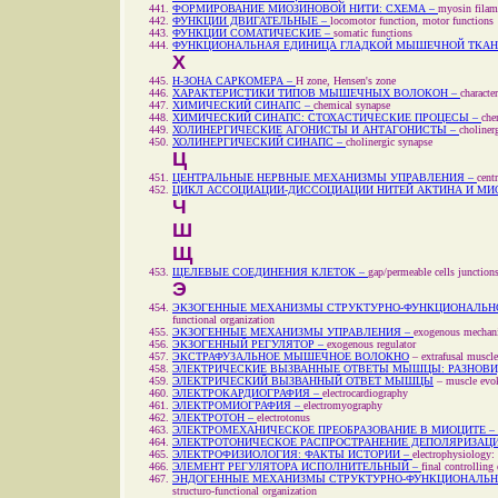
ФОРМИРОВАНИЕ МИОЗИНОВОЙ НИТИ: СХЕМА –
myosin filam
ФУНКЦИИ ДВИГАТЕЛЬНЫЕ –
locomotor function, motor functions
ФУНКЦИИ СОМАТИЧЕСКИЕ –
somatic functions
ФУНКЦИОНАЛЬНАЯ ЕДИНИЦА ГЛАДКОЙ МЫШЕЧНОЙ ТКАН
Х
H-ЗОНА САРКОМЕРА –
H zone, Hensen's zone
ХАРАКТЕРИСТИКИ ТИПОВ МЫШЕЧНЫХ ВОЛОКОН –
characte
ХИМИЧЕСКИЙ СИНАПС –
chemical synapse
ХИМИЧЕСКИЙ СИНАПС: СТОХАСТИЧЕСКИЕ ПРОЦЕСЫ –
che
ХОЛИНЕРГИЧЕСКИЕ АГОНИСТЫ И АНТАГОНИСТЫ –
choliner
ХОЛИНЕРГИЧЕСКИЙ СИНАПС –
cholinergic synapse
Ц
ЦЕНТРАЛЬНЫЕ НЕРВНЫЕ МЕХАНИЗМЫ УПРАВЛЕНИЯ –
cent
ЦИКЛ АССОЦИАЦИИ-ДИССОЦИАЦИИ НИТЕЙ АКТИНА И МИ
Ч
Ш
Щ
ЩЕЛЕВЫЕ СОЕДИНЕНИЯ КЛЕТОК –
gap/permeable cells junction
Э
ЭКЗОГЕННЫЕ МЕХАНИЗМЫ СТРУКТУРНО-ФУНКЦИОНАЛЬН
functional organization
ЭКЗОГЕННЫЕ МЕХАНИЗМЫ УПРАВЛЕНИЯ –
exogenous mechani
ЭКЗОГЕННЫЙ РЕГУЛЯТОР –
exogenous regulator
ЭКСТРАФУЗАЛЬНОЕ МЫШЕЧНОЕ ВОЛОКНО
–
extrafusal muscle
ЭЛЕКТРИЧЕСКИЕ ВЫЗВАННЫЕ ОТВЕТЫ МЫШЦЫ: РАЗНОВИ
ЭЛЕКТРИЧЕСКИЙ ВЫЗВАННЫЙ ОТВЕТ МЫШЦЫ
–
muscle evo
ЭЛЕКТРОКАРДИОГРАФИЯ –
electrocardiography
ЭЛЕКТРОМИОГРАФИЯ –
electromyography
ЭЛЕКТРОТОН –
electrotonus
ЭЛЕКТРОМЕХАНИЧЕСКОЕ ПРЕОБРАЗОВАНИЕ В МИОЦИТЕ –
ЭЛЕКТРОТОНИЧЕСКОЕ РАСПРОСТРАНЕНИЕ ДЕПОЛЯРИЗАЦ
ЭЛЕКТРОФИЗИОЛОГИЯ: ФАКТЫ ИСТОРИИ –
electrophysiology: 
ЭЛЕМЕНТ РЕГУЛЯТОРА ИСПОЛНИТЕЛЬНЫЙ –
final controlling
ЭНДОГЕННЫЕ МЕХАНИЗМЫ СТРУКТУРНО-ФУНКЦИОНАЛЬН
structuro-functional organization