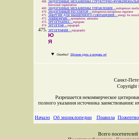
ЭНДОГЕННЫЕ МЕХАНИЗМЫ СТРУКТУРНО-ФУНКЦИОНАЛЬН
functional organization
ЭНДОГЕННЫЕ МЕХАНИЗМЫ УПРАВЛЕНИЯ –
endogenous mecha
ЭНДОГЕННЫЙ РЕГУЛЯТОР –
endogenous/autogenous regulator
ЭНЕРГИЯ ДЛЯ МЫШЕЧНОГО СОКРАЩЕНИЯ –
energy for muscl
ЭПИНЕФРИН –
epinephrine, adrenalin
ЭРГОГРАММА –
ergogram
ЭРГОГРАФ –
ergograph
ЭРГОГРАФИЯ –
ergography
Ю
Я
♥
Ошибка?
Щелкни здесь и исправь ее!
Санкт-Петер
Copyright
Разрешается некоммерческое цитирова
полного указания источника заимствования: 
Начало
Об энциклопедии
Правила
Пожертво
Всего посетителей 