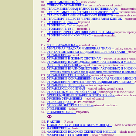
ТОНУС МЫШЕЧНЫЙ –
muscle tone
ТОЧНОСТЬ УПРАВЛЕНИЯ –
precision/accuracy of control
ТРАНСМЕМБРАННАЯ РАЗНОСТЬ ПОТЕНЦИАЛОВ –
transmembran
ТРАНСМЕМБРАННЫЙ ТРАНСПОРТ АКТИВНЫЙ –
transmembrane
ТРАНСМЕМБРАННЫЙ ТРАНСПОРТ ВЕЩЕСТВ –
transmembrane t
ТРАНСПОРТ ВЕЩЕСТВ ЧЕРЕЗ МЕМБРАНЫ КЛЕТОК –
transpor
ТРОПОНИН-C, Tn-С –
troponin-C
ТРОПОНИН-I, Tn-I –
troponin-I
ТРОПОНИН-Т, Tn-T –
troponin-T
ТРОПОНИН-ТРОПОМИОЗИНОВАЯ СИСТЕМА –
troponin-tropomy
ТРОПОНИНОВЫЙ КОМПЛЕКС –
troponin complex
У
УЗЕЛ КИСА-ФЛЕКА –
sinoatrial node
УНИТАРНАЯ ГЛАДКАЯ МЫШЕЧНАЯ ТКАНЬ –
unitary smooth m
УНИТАРНЫЕ КЛЕТКИ ГЛАДКОЙ МЫШЕЧНОЙ ТКАНИ –
unita
УПРАВЛЕНИЕ –
control
УПРАВЛЕНИЕ В ЖИВЫХ СИСТЕМАХ –
control in animate system
УПРАВЛЕНИЕ ВЗАИМОДЕЙСТВИЕМ АКТИНОВЫХ И МИОЗИ
МЫШЕЧНОЙ ТКАНИ –
control of actin-myosin interaction
УПРАВЛЕНИЕ ВЗАИМОДЕЙСТВИЕМ АКТИНОВЫХ И МИОЗИ
-
myosin's control of actin and myosin filaments interaction in smooth m
УПРАВЛЕНИЕ СИНАПСАМИ –
control of synapses
УПРАВЛЕНИЕ СОКРАЩЕНИЕМ И РАССЛАБЛЕНИЕМ МИОЦИТ
УПРАВЛЕНИЕ ФИЗИЧЕСКИМИ ФУНКЦИЯМИ ОРГАНИЗМА –
c
УПРАВЛЯЮЩЕЕ ЗВЕНО –
controller, regulator
УПРАВЛЯЮЩИЙ СИГНАЛ –
control action, control signal
УПРУГОСТЬ МЫШЕЧНОЙ ТКАНИ –
springiness of muscle tissue
УРОВЕНЬ ДЕПОЛЯРИЗАЦИИ КРИТИЧЕСКИЙ –
critical membrane
УРОВЕНЬ УПРАВЛЕНИЯ –
level of control
УСЛОВИЯ ТДОН –
BTPS conditions
УСЛОВИЯ ЭКСТРЕМАЛЬНЫЕ –
extremal conditions
УТОМЛЕНИЕ –
fatigue
УТОМЛЯЕМОСТЬ –
fatigability
Ф
F-АКТИН –
F-actin
F-ВОЛНА ВЫЗВАННОГО ОТВЕТА МЫШЦЫ –
F-wave of a muscle
ФАЗИЧЕСКИЙ –
phasic
ФАЗИЧЕСКОЕ ВОЛОКНО СКЕЛЕТНОЙ МЫШЦЫ –
phasic muscle
ФАЗИЧЕСКОЕ СОКРАЩЕНИЕ –
phasic contraction