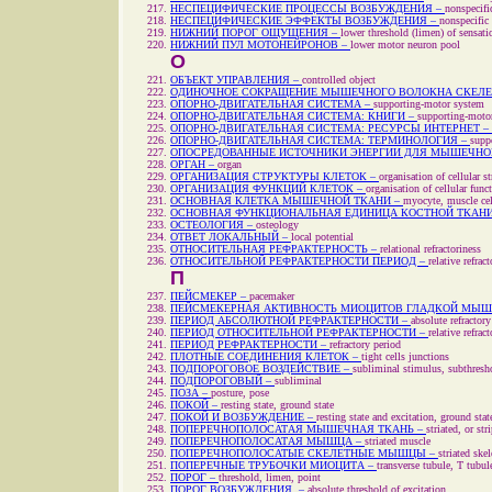
НЕСПЕЦИФИЧЕСКИЕ ПРОЦЕССЫ ВОЗБУЖДЕНИЯ –
nonspecifi
НЕСПЕЦИФИЧЕСКИЕ ЭФФЕКТЫ ВОЗБУЖДЕНИЯ –
nonspecific 
НИЖНИЙ ПОРОГ ОЩУЩЕНИЯ –
lower threshold (limen) of sensati
НИЖНИЙ ПУЛ МОТОНЕЙРОНОВ –
lower motor neuron pool
О
ОБЪЕКТ УПРАВЛЕНИЯ –
controlled object
ОДИНОЧНОЕ СОКРАЩЕНИЕ МЫШЕЧНОГО ВОЛОКНА СКЕЛ
ОПОРНО-ДВИГАТЕЛЬНАЯ СИСТЕМА –
supporting-motor system
ОПОРНО-ДВИГАТЕЛЬНАЯ СИСТЕМА: КНИГИ –
supporting-moto
ОПОРНО-ДВИГАТЕЛЬНАЯ СИСТЕМА: РЕСУРСЫ ИНТЕРНЕТ –
ОПОРНО-ДВИГАТЕЛЬНАЯ СИСТЕМА: ТЕРМИНОЛОГИЯ –
supp
ОПОСРЕДОВАННЫЕ ИСТОЧНИКИ ЭНЕРГИИ ДЛЯ МЫШЕЧНО
ОРГАН –
organ
ОРГАНИЗАЦИЯ СТРУКТУРЫ КЛЕТОК –
organisation of cellular st
ОРГАНИЗАЦИЯ ФУНКЦИЙ КЛЕТОК –
organisation of cellular func
ОСНОВНАЯ КЛЕТКА МЫШЕЧНОЙ ТКАНИ –
myocyte, muscle cel
ОСНОВНАЯ ФУНКЦИОНАЛЬНАЯ ЕДИНИЦА КОСТНОЙ ТКАНИ
ОСТЕОЛОГИЯ –
osteology
ОТВЕТ ЛОКАЛЬНЫЙ –
local potential
ОТНОСИТЕЛЬНАЯ РЕФРАКТЕРНОСТЬ –
relational refractoriness
ОТНОСИТЕЛЬНОЙ РЕФРАКТЕРНОСТИ ПЕРИОД –
relative refrac
П
ПЕЙСМЕКЕР –
pacemaker
ПЕЙСМЕКЕРНАЯ АКТИВНОСТЬ МИОЦИТОВ ГЛАДКОЙ МЫШ
ПЕРИОД АБСОЛЮТНОЙ РЕФРАКТЕРНОСТИ –
absolute refractory
ПЕРИОД ОТНОСИТЕЛЬНОЙ РЕФРАКТЕРНОСТИ –
relative refrac
ПЕРИОД РЕФРАКТЕРНОСТИ –
refractory period
ПЛОТНЫЕ СОЕДИНЕНИЯ КЛЕТОК –
tight cells junctions
ПОДПОРОГОВОЕ ВОЗДЕЙСТВИЕ –
subliminal stimulus, subthresh
ПОДПОРОГОВЫЙ –
subliminal
ПОЗА –
posture, pose
ПОКОЙ –
resting state, ground state
ПОКОЙ И ВОЗБУЖДЕНИЕ –
resting state and excitation, ground stat
ПОПЕРЕЧНОПОЛОСАТАЯ МЫШЕЧНАЯ ТКАНЬ –
striated, or st
ПОПЕРЕЧНОПОЛОСАТАЯ МЫШЦА –
striated muscle
ПОПЕРЕЧНОПОЛОСАТЫЕ СКЕЛЕТНЫЕ МЫШЦЫ –
striated ske
ПОПЕРЕЧНЫЕ ТРУБОЧКИ МИОЦИТА –
transverse tubule, T tubul
ПОРОГ –
threshold, limen, point
ПОРОГ ВОЗБУЖДЕНИЯ –
absolute threshold of excitation