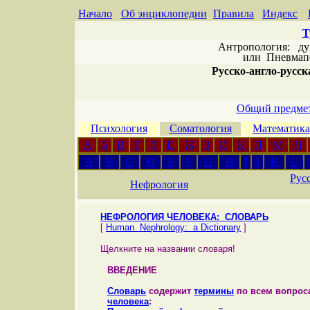
Начало
Об энциклопедии
Правила
Индекс
Т
Антропология: дух 
или
Пневмапс
Русско-англо-русска
Общий предмет
Психология
Соматология
Математика
А
Б
В
Г
Д
Е
Ж
З
И
К
Л
М
Н
A
B
C
D
E
F
G
H
I
J
K
L
Рус
Нефрология
НЕФРОЛОГИЯ ЧЕЛОВЕКА: СЛОВАРЬ
[
Human Nephrology: a Dictionary
]
Щелкните на названии словаря!
ВВЕДЕНИЕ
Словарь
содержит
термины
по всем вопро
человека
: