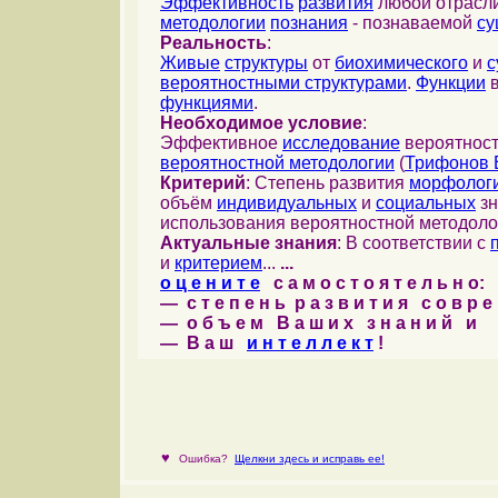
Эффективность
развития
любой отрасл
методологии
познания
- познаваемой
су
Реальность
:
Живые
структуры
от
биохимического
и
с
вероятностными структурами
.
Функции
в
функциями
.
Необходимое условие
:
Эффективное
исследование
вероятност
вероятностной методологии
(
Трифонов 
Критерий
: Степень развития
морфолог
объём
индивидуальных
и
социальных
зн
использования вероятностной методоло
Актуальные знания
: В соответствии с
и
критерием
...
...
о ц е н и т е
с а м о с т о я т е л ь н о:
— с т е п е н ь р а з в и т и я с о в р 
— о б ъ е м В а ш и х з н а н и й и
— В а ш
и н т е л л е к т
!
♥
Ошибка?
Щелкни здесь и исправь ее!