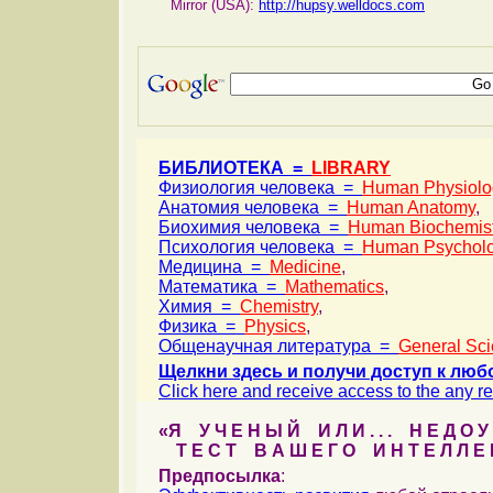
Mirror (USA):
http://hupsy.welldocs.com
БИБЛИОТЕКА =
LIBRARY
Физиология человека =
Human Physiolo
Анатомия человека =
Human Anatomy
,
Биохимия человека =
Human Biochemist
Психология человека =
Human Psychol
Медицина =
Medicine
,
Математика =
Mathematics
,
Химия =
Chemistry
,
Физика =
Physics
,
Общенаучная литература =
General Sci
Щелкни здесь и получи доступ к люб
Click here and receive access to the any ref
«Я У Ч Е Н Ы Й И Л И . . . Н Е Д О У 
Т Е С Т В А Ш Е Г О И Н Т Е Л Л Е 
Предпосылка
: