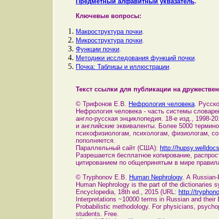
Предметный алфавитный уквазатель
.
Ключевые вопросы:
Макроструктура почки
.
Микроструктура почки
.
Функции почки
.
Методики исследования функций почки
.
Почка: Таблицы и иллюстрации
.
Текст ссылки для публикации на дружествен
© Трифонов Е.В.
Нефрология человека
. Русск
Нефрология человека - часть системы словар
англо-русская энциклопедия. 18-е изд., 1998-20
и английские эквиваленты. Более 5000 термин
психофизиологам, психологам, физиологам, с
пополняется.
Параллельный сайт (США):
http://hupsy.welldoc
Разрешается бесплатное копирование, распрос
цитированием по общепринятым в мире правил
© Tryphonov E.B.
Human Nephrology
. А Russian-
Human Nephrology is the part of the dictionaries
Encyclopedia, 18th ed., 2015 (URL:
http://tryphono
Interpretations ~10000 terms in Russian and their 
Probabilistic methodology. For physicians, psychop
students. Free.