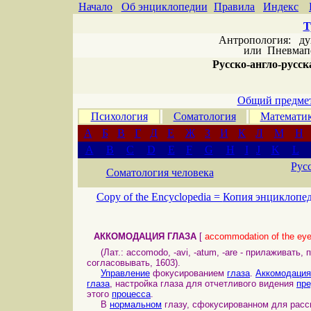
Начало
Об энциклопедии
Правила
Индекс
Т
Антропология: дух 
или
Пневмапс
Русско-англо-русска
Общий предмет
Психология
Соматология
Математи
А
Б
В
Г
Д
Е
Ж
З
И
К
Л
М
Н
A
B
C
D
E
F
G
H
I
J
K
L
Рус
Соматология человека
Copy of the Encyclopedia =
Копия энциклопе
АККОМОДАЦИЯ ГЛАЗА
[
accommodation of the ey
(Лат.: accomodo, -avi, -atum, -are - прилаживать,
согласовывать, 1603).
Управление
фокусированием
глаза
.
Аккомодация
глаза
, настройка глаза для отчетливого видения
пр
этого
процесса
.
В
нормальном
глазу, сфокусированном для расс