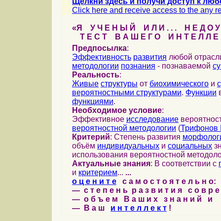
Щелкни здесь и получи доступ к люб
Click here and receive access to the any ref
«Я У Ч Е Н Ы Й И Л И . . . Н Е Д О У
Т Е С Т В А Ш Е Г О И Н Т Е Л Л Е 
Предпосылка
:
Эффективность
развития
любой отрас
методологии
познания
- познаваемой
с
Реальность
:
Живые
структуры
от
биохимического
и
вероятностными структурами
.
Функции
в
функциями
.
Необходимое условие
:
Эффективное
исследование
вероятност
вероятностной методологии
(
Трифонов 
Критерий
: Степень развития
морфолог
объём
индивидуальных
и
социальных
зн
использования вероятностной методоло
Актуальные знания
: В соответствии с
и
критерием
...
...
о ц е н и т е
с а м о с т о я т е л ь н о:
— с т е п е н ь р а з в и т и я с о в р 
— о б ъ е м В а ш и х з н а н и й и
— В а ш
и н т е л л е к т
!