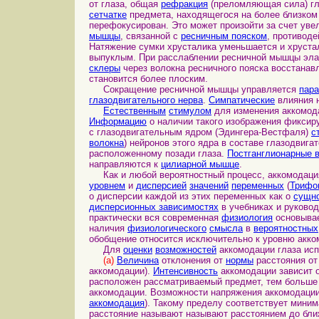
от глаза, общая
рефракция
(преломляющая сила) гл
сетчатке
предмета, находящегося на более близком 
перефокусирован. Это может произойти за счет у
мышцы
, связанной с
ресничным пояском
, противоде
Натяжение сумки хрусталика уменьшается и хрустал
выпуклым. При расслаблении ресничной мышцы элас
склеры
через волокна ресничного пояска восстанав
становится более плоским.
Сокращение ресничной мышцы управляется
пар
глазодвигательного нерва
.
Симпатические
влияния 
Естественным
стимулом
для изменения аккомод
Информацию
о наличии такого изображения фикси
с глазодвигательным ядром (Эдингера-Вестфаля)
с
волокна
) нейронов этого ядра в составе глазодвига
расположенному позади глаза.
Постганглионарные 
направляются к
цилиарной мышце
.
Как и любой вероятностный процесс, аккомодаци
уровнем
и
дисперсией
значений
переменных
(
Трифо
о дисперсии каждой из этих переменных как о
сущн
дисперсионных зависимостях
в учебниках и руковод
практически вся современная
физиология
основыва
наличия
физиологического
смысла
в
вероятностных
обобщение относится исключительно к уровню акко
Для
оценки
возможностей
аккомодации глаза ис
(а)
Величина
отклонения от
нормы
расстояния от
аккомодации).
Интенсивность
аккомодации зависит о
расположен рассматриваемый предмет, тем больш
аккомодации. Возможности напряжения аккомодаци
аккомодация
). Такому пределу соответствует миним
расстояние называют называют расстоянием до ближ