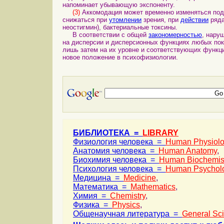
напоминает убывающую экспоненту.
(3)
Аккомодация может временно изменяться под
снижаться при
утомлении
зрения, при
действии
ряда
неостигмин), бактериальные токсины.
В соответствии с общей
закономерностью
, нару
на дисперсии и дисперсионных функциях любых пока
лишь затем на их уровне и соответствующих функци
новое положение в психофизиологии.
БИБЛИОТЕКА =
LIBRARY
Физиология человека =
Human Physiol
Анатомия человека =
Human Anatomy
,
Биохимия человека =
Human Biochemis
Психология человека =
Human Psychol
Медицина =
Medicine
,
Математика =
Mathematics
,
Химия =
Chemistry
,
Физика =
Physics
,
Общенаучная литература =
General Sc