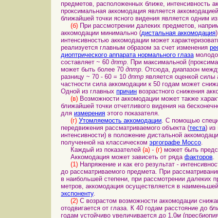
предметов, расположенных ближе, интенсивность ак
проксимальная аккомодация является аккомодацией 
ближайшей точки ясного видения является одним из
(б)
При рассмотрении далеких предметов, наприм
аккомодации минимально (
дистальная аккомодация
интенсивностью аккомодации может характеризова
реализуется главным образом за счет изменения
ре
диоптрического аппарата нормального глаза
молодог
составляет ~ 60
дптр
. При максимальной (проксим
может быть более 70
дптр
. Отсюда, диапазон меж
разницу ~ 70 - 60 = 10
дптр
является оценкой силы 
частности сила аккомодации к 50 годам может сниж
Одной из главных
причин
возрастного снижения ак
(в)
Возможности аккомодации может также харак
ближайшей точки отчетливого видения на бесконечн
для
измерения
этого показателя.
(г)
Утомляемость аккомодации
. С помощью спец
передвижения рассматриваемого объекта (
теста
) и
интенсивности) в положение дистальной аккомодац
полученной на классическом
эргографе Моссо
.
Каждый из показателей
(а)
-
(г)
может быть пред
Аккомодация может зависеть от ряда
факторов
.
(1)
Напряжение и как его результат - интенсивн
до рассматриваемого предмета. При рассматривани
в наибольшей степени, при рассмотрении далеких п
метров, аккомодация осуществляется в наименьшей
экспоненту
.
(2)
С возрастом возможности аккомодации снижаю
отодвигается от глаза. К 40 годам расстояние до бл
годам устойчиво увеличивается до 1,0
м
(пресбиопия