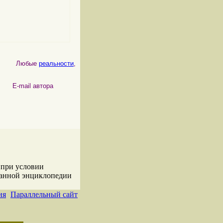
Любые
реальности
, как
физические
, так и
психические
, являются по
 автора
 при условии
данной энциклопедии
ия
Параллельный сайт