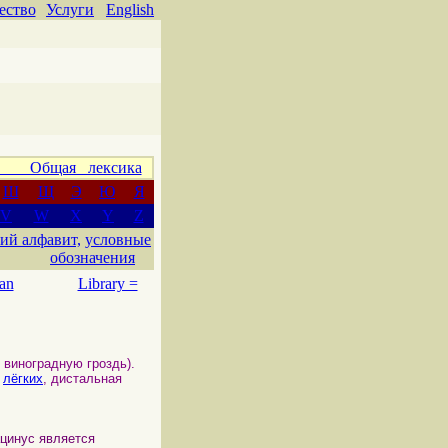
ество
Услуги
English
 Общая лексика
Ш
Щ
Э
Ю
Я
V
W
X
Y
Z
ий алфавит,
условные
обозначения
an
Library =
виноградную гроздь).
лёгких
, дистальная
инус является