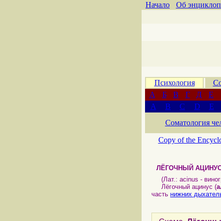
Начало
Об энциклоп
Психология
Со
А
Б
В
Г
Д
Е
A
B
C
D
E
Соматология че
Copy of the Encycl
ЛЁГОЧНЫЙ АЦИНУ
(Лат.: acinus - вино
Лёгочный ацинус (
а
часть
нижних дыхател