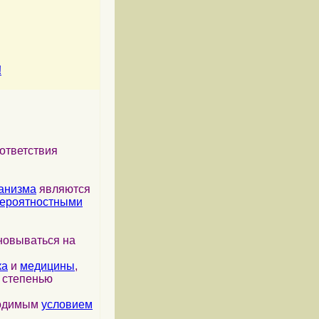
!
ответствия
анизма
являются
ероятностными
новываться на
ка
и
медицины
,
я степенью
ходимым
условием