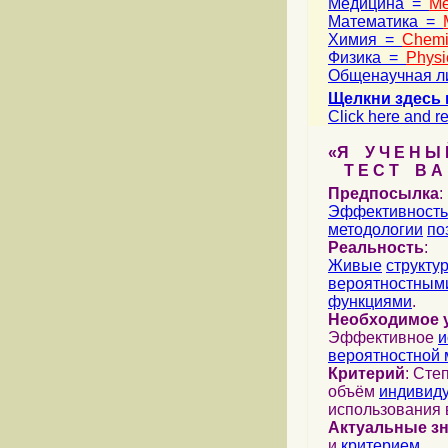
Медицина =
Me
Математика =
Химия =
Chemi
Физика =
Physi
Общенаучная л
Щелкни здесь 
Click here and re
«Я У Ч Е Н Ы Й
Т Е С Т В А Ш
Предпосылка
:
Эффективность
методологии
по
Реальность
:
Живые
структу
вероятностными
функциями
.
Необходимое 
Эффективное
и
вероятностной 
Критерий
: Сте
объём
индивид
использования 
Актуальные з
и
критерием
...
...