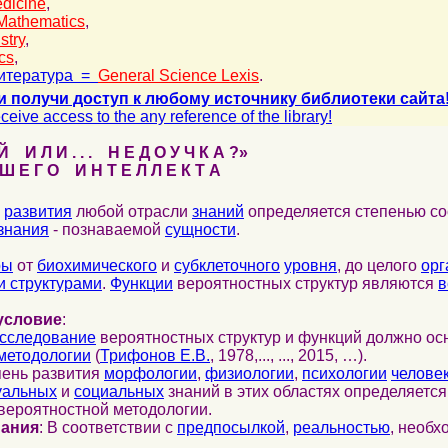
dicine
,
Mathematics
,
stry
,
cs
,
итература =
General Science Lexis
.
и получи доступ к любому источнику библиотеки сайта
ceive access to the any reference of the library!
 И Л И . . . Н Е Д О У Ч К А ?»
 Е Г О И Н Т Е Л Л Е К Т А
развития
любой отрасли
знаний
определяется степенью со
знания
- познаваемой
сущности
.
ры
от
биохимического
и
субклеточного
уровня
, до целого
орг
 структурами
.
Функции
вероятностных структур являются
в
условие
:
сследование
вероятностных структур и функций должно ос
методологии
(
Трифонов Е.В.
, 1978,..., ..., 2015, …).
пень развития
морфологии
,
физиологии
,
психологии
челове
уальных
и
социальных
знаний в этих областях определяетс
вероятностной методологии.
нания
: В соответствии с
предпосылкой
,
реальностью
, необ