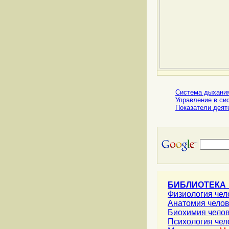
Система дыхания
Управление в си
Показатели деят
БИБЛИОТЕКА
Физиология че
Анатомия чело
Биохимия чело
Психология че