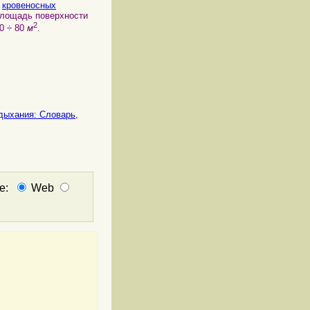
х
кровеносных
Площадь поверхности
2
0 ÷ 80
м
.
дыхания: Cловарь
,
не:
Web