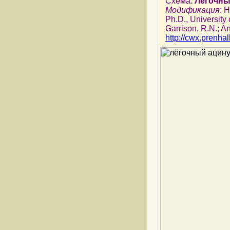
Схема.
Лёгочны
Модификация
: 
Ph.D., University 
Garrison, R.N.; A
http://cwx.prenha