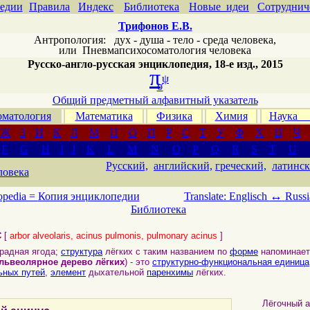
едии
Правила
Индекс
Библиотека
Новые идеи
Сотруднич
Трифонов Е.В.
Антропология: дух - душа - тело - среда человека,
или
Пневмапсихосоматология человека
Русско-англо-русская энциклопедия, 18-е изд., 2015
π
ψ
σ
Общий предметный алфавитный указатель
матология
Математика
Физика
Химия
Наука
Ж
З
И
К
Л
М
Н
О
П
Р
С
Т
У
Ф
Х
Ц
Ч
F
G
H
I
J
K
L
M
N
O
P
Q
R
S
T
U
Русский,
английский,
греческий,
латинск
ловека
↔
opedia =
Копия энциклопедии
Translate: Englisch
Russi
Библиотека
С
[
arbor alveolaris, acinus pulmonis, pulmonary acinus
]
градная ягода;
структура
лёгких с таким названием по
форме
напоминает 
львеолярное дерево лёгких
) - это
структурно-функциональная единица
ьных путей
,
элемент
дыхательной
паренхимы
лёгких.
Лёгочный ац