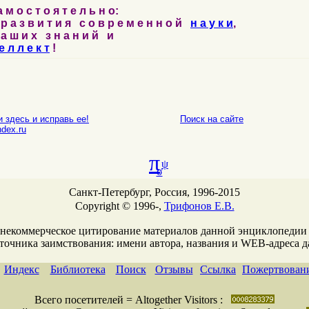
м о с т о я т е л ь н о:
р а з в и т и я с о в р е м е н н о й
н а у к и
,
а ш и х з н а н и й и
е л л е к т
!
 здесь и исправь ее!
Поиск на сайте
E-mail
dex.ru
π
ψ
σ
Санкт-Петербург, Россия, 1996-2015
Copyright © 1996-,
Трифонов Е.В.
 некоммерческое цитирование материалов данной энциклопедии
сточника заимствования: имени автора, названия и WEB-адреcа 
Индекс
Библиотека
Поиск
Отзывы
Ссылка
Пожертвован
Всего посетителей = Altogether Visitors :