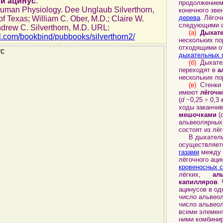
й ацинус
.
продолжением
Human Physiology. Dee Unglaub Silverthorn,
конечного зве
дерева
. Лёго
of Texas; William C. Ober, M.D.; Claire W.
следующими с
ndrew C. Silverthorn, M.D. URL:
(а)
Дыхат
ll.com/bookbind/pubbooks/silverthorn2/
нескольких по
отходящими 
дыхательных 
(б)
Дыхател
переходят в
а
нескольких по
(в)
Стенки 
имеют
лёгоч
(
d
~0,25 ÷ 0,3
ходы заканчи
мешочками
(
альвеолярных
состоят из лё
В дыхательн
осуществляе
газами
между 
лёгочного аци
кровеносных 
лёгких,
ал
капилляров
.
ацинусов в од
число альвео
число альвеол
всеми элемен
ними комбинир