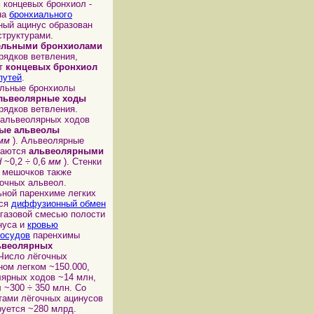
 концевых бронхиол -
на
бронхиального
чный ацинус образован
труктурами.
ельными бронхиолами
рядков ветвления,
от
концевых бронхиол
путей
.
ьные бронхиолы
львеолярные ходы
рядков ветвления.
альвеолярных ходов
ные альвеолы
мм
)
. Альвеолярные
ваются
альвеолярными
d
~0,2 ÷ 0,6
мм
)
. Стенки
 мешочков также
гочных альвеол.
ой паренхиме легких
тся
диффузионный обмен
газовой смесью полости
нуса и
кровью
сосудов
паренхимы
ьвеолярных
 Число лёгочных
ном легком ~150.000,
лярных ходов
~14 млн
,
 ~300 ÷ 350 млн. Со
тами лёгочных ацинусов
уется ~280 млрд.