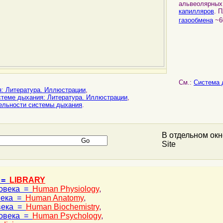
альвеолярны
капилляров
. 
газообмена
~6
См.:
Система 
: Литература. Иллюстрации
,
стеме дыхания: Литература. Иллюстрации
,
ельности системы дыхания
.
В отдельном ок
Site
 =
LIBRARY
ловека =
Human Physiology
,
века =
Human Anatomy
,
века =
Human Biochemistry
,
ловека =
Human Psychology
,