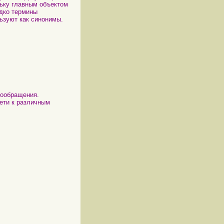
льку главным объектом
дко термины
ьзуют как синонимы.
вообращения.
ети к различным