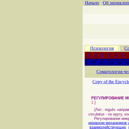
Начало
Об энциклоп
Психология
Со
А
Б
В
Г
Д
Е
A
B
C
D
E
Соматология че
Copy of the Encycl
РЕГУЛИРОВАНИЕ М
1
]
(Лат.: regulo- направ
circulatus - по кругу, 
Регулирование микр
иерархии механизмов 
взаимодействующих