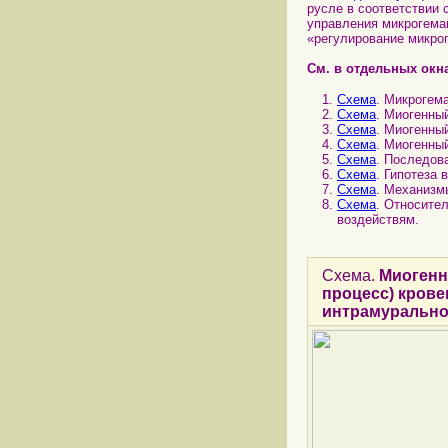
русле в соответствии 
управления микрогема
«регулирование микро
См. в отдельных окн
Схема
. Микрогем
Схема
. Миогенны
Схема
. Миогенны
Схема
. Миогенны
Схема
. Последов
Схема
. Гипотеза 
Схема
. Механизм
Схема
. Относите
воздействям.
Схема.
Миогенн
процесс) кров
интрамурально