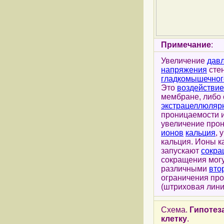
Примечание
:
Увеличение
дав
напряжения
стен
гладкомышечног
Это
воздействие
мембране, либо
экстрацеллюляр
проницаемости 
увеличение про
ионов
кальция
, 
кальция. Ионы 
запускают
сокра
сокращения могу
различными
вто
ограничения пр
(штриховая лини
Схема.
Гипотез
клетку
.