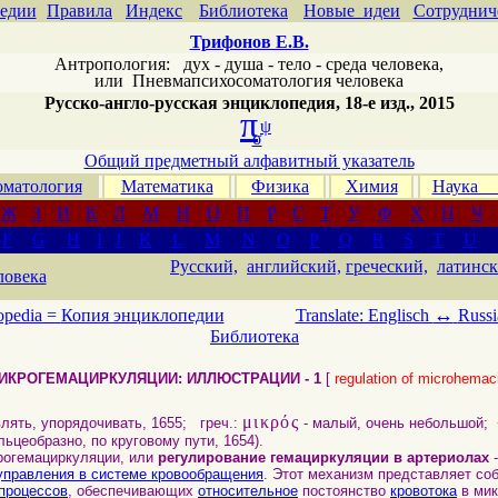
едии
Правила
Индекс
Библиотека
Новые идеи
Сотруднич
Трифонов Е.В.
Антропология: дух - душа - тело - среда человека,
или
Пневмапсихосоматология человека
Русско-англо-русская энциклопедия, 18-е изд., 2015
π
ψ
σ
Общий предметный алфавитный указатель
матология
Математика
Физика
Химия
Наука
Ж
З
И
К
Л
М
Н
О
П
Р
С
Т
У
Ф
Х
Ц
Ч
F
G
H
I
J
K
L
M
N
O
P
Q
R
S
T
U
Русский,
английский,
греческий,
латинск
ловека
↔
opedia =
Копия энциклопедии
Translate: Englisch
Russi
Библиотека
ИКРОГЕМАЦИРКУЛЯЦИИ: ИЛЛЮСТРАЦИИ - 1
[
regulation of microhemacir
μικρός
лять, упорядочивать, 1655; греч.:
- малый, очень небольшой
кольцеобразно, по круговому пути, 1654).
огемациркуляции, или
регулирование гемациркуляции в артериолах
-
управления в системе кровообращения
. Этот механизм представляет со
процессов
, обеспечивающих
относительное
постоянство
кровотока
в мик