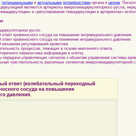
с
потенциальными
и
актуальными
потребностями
органа в
целом
. Поско
циркуляцией являются артериолы микрогемациркуляторного русла, нере
гемациркуляции» и «регулирование гемациркуляции в артериолах» испол
ах
:
ациркуляторное русло.
й ответ кровеносного сосуда на повышение интрамурального давления.
й ответ кровеносного сосуда на понижение интрамурального давления.
й механизм регулирования кровотока
ательность процессов, лежащих в основе миогенного ответа.
вторичного переносчика информации в клетку.
ы передачи управляющих сигналов к объектам управления системы кро
льная чувствительность различных сегментов микрогемациркуляторной с
ый ответ (колебательный переходный
еносного сосуда на повышение
го давления
.