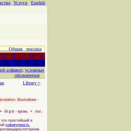
ество
Услуги
English
 Общая лексика
Ш
Щ
Э
Ю
Я
V
W
X
Y
Z
ий алфавит,
условные
обозначения
an
Library =
culation: illustrations -
άιμα
; +
- кровь + лат.:
 это простейший в
бой
совокупность
рогемациркуляторном