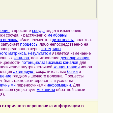
ления
в просвете
сосуда
ведет к изменению
ки сосуда, к растяжению
мембраны
о волокна
и/или элементов
цитоскелета
волокна.
запускает
процессы
либо непосредственно на
 опосредованно через
интегрины
ного матрикса
.
Результатом
является изменение
ионных
каналов
, возникновение
деполяризации
,
ницаемости
потенциалзависимых каналов
для
увеличение внутриклеточной
концентрации
ионов
кальция
активируют
сократительные
белки
и
щение
гладкомышечного волокна. Процессы
т быть также активированы и усилены
ричными
переносчиками
информации
. Для
оцессов существует
механизм
обратной связи
я).
а вторичного переносчика информации в