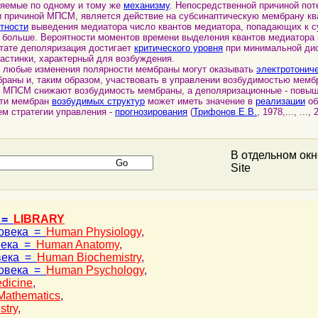
ляемые по одному и тому же
механизму
. Непосредственной причиной пот
 и причиной МПСМ, является действие на субсинаптическую мембрану кв
тности
выведения медиатора число квантов медиатора, попадающих к с
 больше. Вероятности моментов времени выделения квантов медиатора
ьтате деполяризация достигает
критического уровня
при минимальной дис
астинки, характерный для возбуждения.
юбые изменения полярности мембраны могут оказывать
электротонич
браны и, таким образом, участвовать в управлении возбудимостью мемб
 МПСМ снижают возбудимость мембраны, а деполяризационные - повы
сти мембран
возбудимых структур
может иметь значение в
реализации
об
ем стратегии управления -
прогнозирования
(
Трифонов Е.В.
, 1978,..., ...,
В отдельном ок
Site
 =
LIBRARY
ловека =
Human Physiology
,
века =
Human Anatomy
,
века =
Human Biochemistry
,
ловека =
Human Psychology
,
dicine
,
Mathematics
,
stry
,