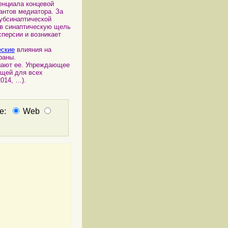
енциала концевой
антов медиатора. За
убсинаптической
 в синаптическую щель
персии и возникает
еские
влияния на
раны.
шают ее. Упреждающее
щей для всех
 2014, …).
не:
Web