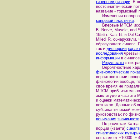
гиперполяризации
. В 
постсинаптический по
название - тормозный 
Изменения полярност
концевой пластинки
.
Впервые МПСМ исследо
В. Nerve, Muscle, and 
1956 г. Katz В. и Del 
Miledi R. обнаружили, 
образующего синапс. 
так и
дисперсии
харак
исследования
чрезвыча
информации
в синапсе
Результаты
этих ра
Вероятностные хара
физиологические пока
вероятностными проце
физиологии вообще, п
свое время не придал
МПСМ приблизительно
амплитуде и частоте
и оценки математическ
возникло. Данных об о
субсинаптической мемб
руководствах по физио
понимания
значимости
По расчетам Катца с
порции (кванта)
синапт
синаптических пузырь
составляет ~10000 ÷ 