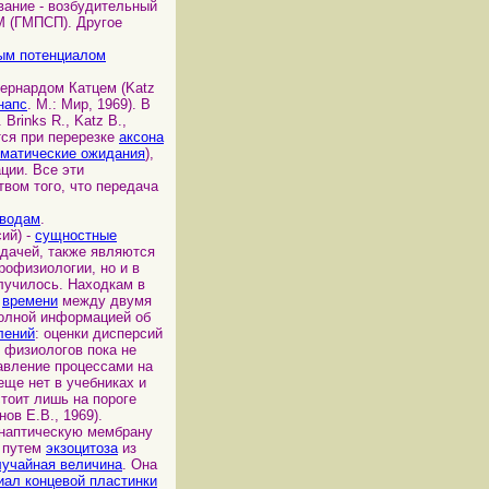
вание - возбудительный
М (ГМПСП). Другое
ым потенциалом
ернардом Катцем (Katz
напс
. М.: Мир, 1969). В
. Brinks R., Katz В.,
ся при перерезке
аксона
матические ожидания
),
ции. Все эти
вом того, что передача
водам
.
ий) -
сущностные
дачей, также являются
рофизиологии, но и в
случилось. Находкам в
а
времени
между двумя
полной информацией об
лений
: оценки дисперсий
 физиологов пока не
авление процессами на
еще нет в учебниках и
тоит лишь на пороге
онов Е.В., 1969).
наптическую мембрану
 путем
экзоцитоза
из
лучайная величина
. Она
иал концевой пластинки