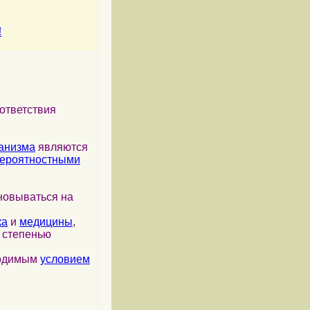
!
ответствия
анизма
являются
ероятностными
новываться на
ка
и
медицины
,
я степенью
ходимым
условием