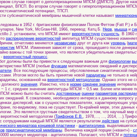
первом случае говорят о деполяризационном МПСМ (ДМПСП). Другое наз
тенциал, ВПСП. Во втором случае говорят о гиперполяризационном МПС
постсинаптический потенциал, ТПСП.
и субсинаптической мембраны мышечной клетки называют
миниатюрн
ваны в 1952 г. британскими физиологами Полом Феттом (Fatt P.) и Б
Synapse, New York, McGraw-Hill, 1966, перевод: Катц Б.
Нерв
,
мышца
и
си
Cactillo J. установили, что МПСМ имеют
вероятностную
сущность
. В 1960 г
что
распределение вероятностей
амплитуд МПСМ существенно изменяет
Причем, отчетливо меняются
независимо
друг от друга как
уровень
(
мате
теристик
МПСМ. Изменения зависят от срока, прошедшего после денерва
йно важны с той точки зрения, что являются убедительным свидетельст
 -
вероятностный процесс
.
бот должны были бы привести к следующим важным для
физиологии
вы
ктеристики МПСМ (любые
функции
математических ожиданий и дисперс
затели
. Все последующие процессы, обусловленные синаптической пере
ссами. Итогом могло бы быть принятие новой
парадигмы
не только в ней
арадигмы, основанной на
вероятностной методологии
. Однако этого не 
и должного
значения
. Известно, что в
норме
среднее значение
интервал
 ~ 1
с
, среднее значение амплитуды МПСМ ~ 0,5
мв
. Более или менее 
 МПСМ можно было бы считать
достоверные
оценки
параметров распреде
их ожиданий. К сожалению, необходимого интереса к данному вопросу у
ценках дисперсий, как о сущностных показателях, характеризующих упр
ране, по-видимому, пока не существует. По-крайней мере, этих данных 
логии. Это является грустным свидетельством о том, что научный мир с
вероятностной методологии (
Трифонов Е.В.
, 1978,..., ..., 2014, …).Триф
 сотрудниками каждый МПСМ является результатом
действия
на субси
ического медиатора концевой пластинки
-
ацетилхолина
, выделившегося
ков
предсинаптической мембраны
. Величина каждой порции («квант») -
с
40000 молекул медиатора - ацетилхолина. Полагают, что МПСМ и
потенц