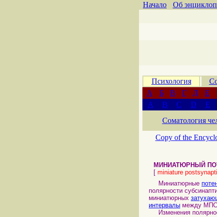
Начало
Об энциклоп
Психология
Со
А
Б
В
Г
Д
Е
A
B
C
D
E
Соматология че
Copy of the Encycl
МИНИАТЮРНЫЙ ПО
[
miniature postsynapt
Миниатюрные
поте
полярности субсинап
миниатюрных
затухаю
интервалы
между МПС
Изменения полярност