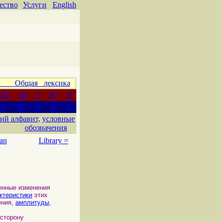
ество
Услуги
English
 Общая лексика
Ш
Щ
Э
Ю
Я
V
W
X
Y
Z
ий алфавит,
условные
обозначения
an
Library =
енные изменения
ктеристики
этих
ения,
амплитуды
,
 сторону