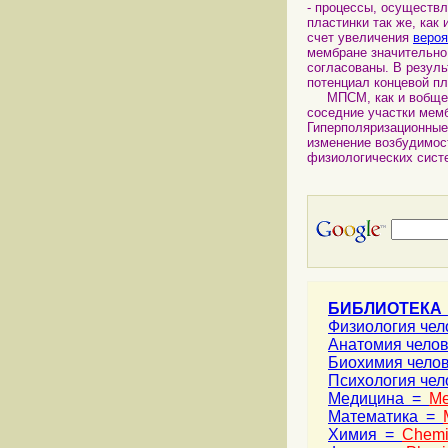
- процессы, осуществ
пластинки так же, как
счет увеличения
вероя
мембране значительно
согласованы. В резул
потенциал концевой пл
МПСМ, как и вобще л
соседние участки мем
Гиперполяризационные
изменение возбудимо
физиологических сист
БИБЛИОТЕКА
Физиология че
Анатомия чело
Биохимия чело
Психология че
Медицина =
Me
Математика =
Химия =
Chemi