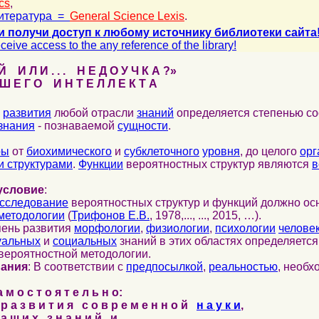
cs
,
итература =
General Science Lexis
.
и получи доступ к любому источнику библиотеки сайта
ceive access to the any reference of the library!
 И Л И . . . Н Е Д О У Ч К А ?»
 Е Г О И Н Т Е Л Л Е К Т А
развития
любой отрасли
знаний
определяется степенью со
знания
- познаваемой
сущности
.
ры
от
биохимического
и
субклеточного
уровня
, до целого
орг
 структурами
.
Функции
вероятностных структур являются
в
условие
:
сследование
вероятностных структур и функций должно ос
методологии
(
Трифонов Е.В.
, 1978,..., ..., 2015, …).
пень развития
морфологии
,
физиологии
,
психологии
челове
уальных
и
социальных
знаний в этих областях определяетс
вероятностной методологии.
нания
: В соответствии с
предпосылкой
,
реальностью
, необ
м о с т о я т е л ь н о:
р а з в и т и я с о в р е м е н н о й
н а у к и
,
а ш и х з н а н и й и