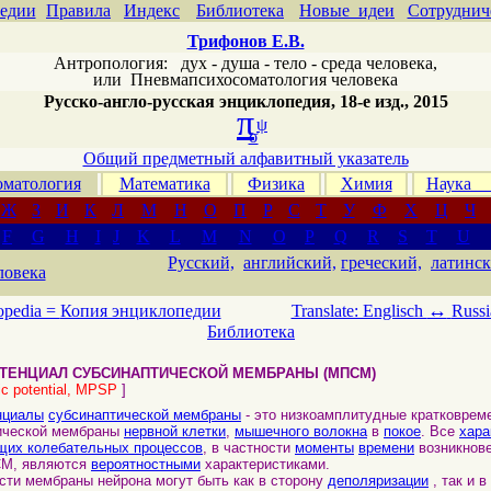
едии
Правила
Индекс
Библиотека
Новые идеи
Сотруднич
Трифонов Е.В.
Антропология: дух - душа - тело - среда человека,
или
Пневмапсихосоматология человека
Русско-англо-русская энциклопедия, 18-е изд., 2015
π
ψ
σ
Общий предметный алфавитный указатель
матология
Математика
Физика
Химия
Наука
Ж
З
И
К
Л
М
Н
О
П
Р
С
Т
У
Ф
Х
Ц
Ч
F
G
H
I
J
K
L
M
N
O
P
Q
R
S
T
U
Русский,
английский,
греческий,
латинск
ловека
↔
opedia =
Копия энциклопедии
Translate: Englisch
Russi
Библиотека
ТЕНЦИАЛ СУБСИНАПТИЧЕСКОЙ МЕМБРАНЫ (МПСМ)
ic potential, MPSP
]
нциалы
субсинаптической мембраны
- это низкоамплитудные кратковрем
тической мембраны
нервной клетки
,
мышечного волокна
в
покое
. Все
хара
щих колебательных процессов
, в частности
моменты
времени
возникнов
М, являются
вероятностными
характеристиками.
и мембраны нейрона могут быть как в сторону
деполяризации
, так и в