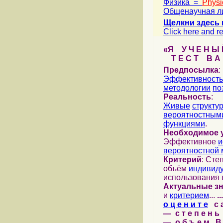
Физика =
Physi
Общенаучная л
Щелкни здесь 
Click here and re
«Я У Ч Е Н Ы Й
Т Е С Т В А Ш
Предпосылка
:
Эффективность
методологии
по
Реальность
:
Живые
структу
вероятностными
функциями
.
Необходимое 
Эффективное
и
вероятностной 
Критерий
: Сте
объём
индивид
использования 
Актуальные з
и
критерием
...
...
о ц е н и т е
с а 
— с т е п е н ь 
— о б ъ е м В 