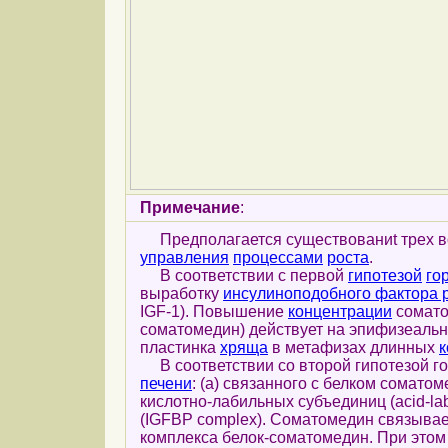
Примечание
:
Предполагается существованиt трех 
управления
процессами
роста
.
В соответствии с первой
гипотезой
го
выработку
инсулиноподобного фактора 
IGF-1). Повышение
концентрации
сомато
соматомедин) действует на эпифизеальн
пластинка
хряща
в метафизах длинных
к
В соответствии со второй гипотезой го
печени
: (а) связанного с белком соматоме
кислотно-лабильных субъединиц (acid-lab
(IGFBP complex). Соматомедин связыва
комплекса белок-соматомедин. При этом