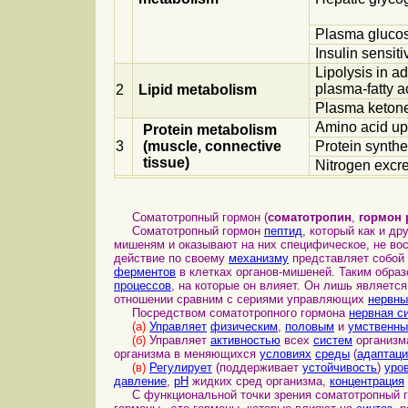
Plasma gluco
Insulin sensitiv
Lipolysis in a
plasma-fatty a
2
Lipid metabolism
Plasma keton
Amino acid up
Protein metabolism
3
(muscle, connective
Protein synthe
tissue)
Nitrogen excre
Соматотропный гормон (
соматотропин
,
гормон 
Соматотропный гормон
пептид
, который как и д
мишеням и оказывают на них специфическое, не во
действие по своему
механизму
представляет собой
ферментов
в клетках органов-мишеней. Таким образ
процессов
, на которые он влияет. Он лишь являет
отношении сравним с сериями управляющих
нервны
Посредством соматотропного гормона
нервная с
(а)
Управляет
физическим
,
половым
и
умственн
(б)
Управляет
активностью
всех
систем
организм
организма в меняющихся
условиях
среды
(
адаптаци
(в)
Регулирует
(поддерживает
устойчивость
)
уро
давление
,
pH
жидких сред организма,
концентрация
С функциональной точки зрения соматотропный го