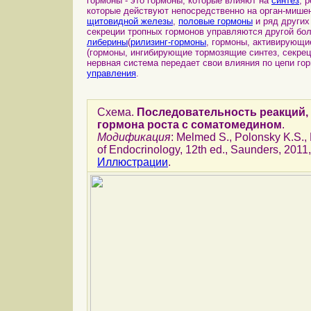
гормоны - это гормоны, которые влияют на
синтез
, 
которые действуют непосредственно на орган-мише
щитовидной железы
,
половые гормоны
и ряд других
секреции тропных гормонов управляются другой бо
либерины
(
рилизинг-гормоны
, гормоны, активирующи
(гормоны, ингибирующие тормозящие синтез, секрец
нервная система передает свои влияния по цепи г
управления
.
Схема.
Последовательность реакций,
гормона роста с соматомедином
.
Модификация
: Melmed S., Polonsky K.S.,
of Endocrinology, 12th ed., Saunders, 2011,
Иллюстрации
.