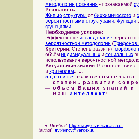
методологии
познания
- познаваемой
с
Реальность
:
Живые
структуры
от
биохимического
и
вероятностными структурами
.
Функции
в
функциями
.
Необходимое условие
:
Эффективное
исследование
вероятност
вероятностной методологии
(
Трифонов 
Критерий
: Степень развития
морфолог
объём
индивидуальных
и
социальных
зн
использования вероятностной методоло
Актуальные знания
: В соответствии с
и
критерием
...
...
о ц е н и т е
с а м о с т о я т е л ь н о:
— с т е п е н ь р а з в и т и я с о в р 
— о б ъ е м В а ш и х з н а н и й и
— В а ш
и н т е л л е к т
!
♥
Ошибка?
Щелкни здесь и исправь ее!
(author):
tryphonov@yandex.ru