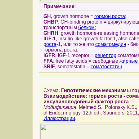
Примечание
:
GH
, growth hormone =
гормон роста
;
GHBP
, GH-binding protein = циркулирую
транспортным
белком
;
GHRH
, growth hormone-releasing hormon
IGF-1
, insulin-like growth factor 1, also c
роста
-1, или то же что
соматомедин
- би
гормона роста.
IGFR
, IGF-1 receptor =
рецептор
соматоме
FFA
, free fatty acids = свободные
жирные 
SRIF
, somatostatin =
соматостатин
.
Схема.
Гипотетические механизмы го
Взаимодействие: гормон роста - сома
инсулиноподобный фактор роста
.
Модификация
: Melmed S., Polonsky K.S.,
of Endocrinology, 12th ed., Saunders, 2011,
Иллюстрации
.