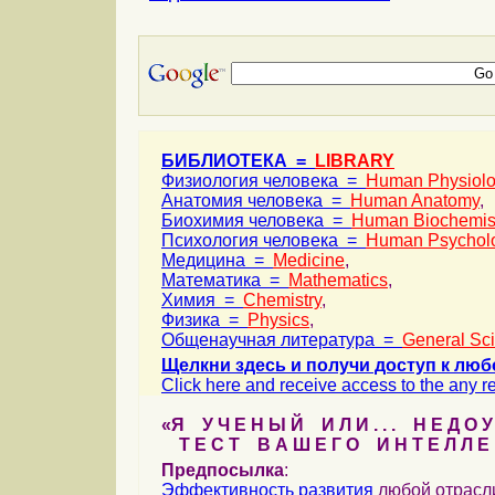
БИБЛИОТЕКА =
LIBRARY
Физиология человека =
Human Physiol
Анатомия человека =
Human Anatomy
,
Биохимия человека =
Human Biochemis
Психология человека =
Human Psychol
Медицина =
Medicine
,
Математика =
Mathematics
,
Химия =
Chemistry
,
Физика =
Physics
,
Общенаучная литература =
General Sc
Щелкни здесь и получи доступ к люб
Click here and receive access to the any ref
«Я У Ч Е Н Ы Й И Л И . . . Н Е Д О У
Т Е С Т В А Ш Е Г О И Н Т Е Л Л Е 
Предпосылка
:
Эффективность
развития
любой отрас