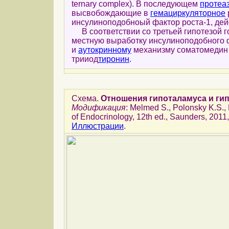
ternary complex). В последующем
протеа
высвобождающие в
гемациркуляторное
инсулиноподобноый фактор роста-1, де
В соответствии со третьей гипотезой 
местную выработку инсулиноподобного ф
и
аутокринному
механизму соматомедин
трииод
тиронин
.
Схема.
Отношения гипоталамуса и ги
Модификация
: Melmed S., Polonsky K.S.,
of Endocrinology, 12th ed., Saunders, 2011,
Иллюстрации
.