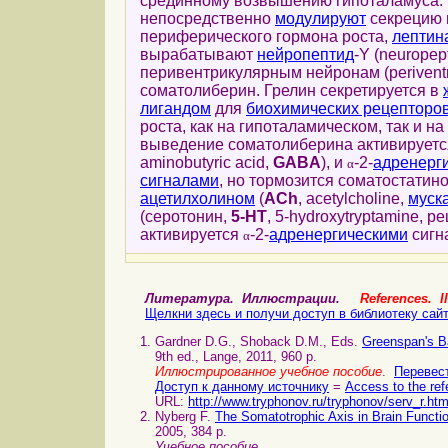
срединному возвышению гипоталамуса. 
непосредственно
модулируют
секрецию 
периферического гормона роста,
лептин
вырабатывают
нейропептид
-Y (neuropep
перивентрикулярным нейронам (periventr
соматолиберин. Грелин секретируется в
лигандом
для
биохимических рецепторо
роста, как на гипоталамическом, так и н
выведение соматолиберина активируетс
aminobutyric acid,
GABA
), и
-2-
адренерг
α
сигналами
, но тормозится соматостатин
ацетилхолином
(
ACh
, acetylcholine,
муск
(серотонин,
5-HT
, 5-hydroxytryptamine, 
активируется
-2-
адренергическими
сигн
α
Литература. Иллюстрации.
References. Il
Щелкни здесь и получи доступ в библиотеку сай
Gardner D.G., Shoback D.M., Eds.
Greenspan's B
9th ed., Lange, 2011, 960 p.
Иллюстрированное учебное пособие
.
Перевест
Доступ к данному источнику
=
Access to the ref
URL:
http://www.tryphonov.ru/tryphonov/serv_r.ht
Nyberg F.
The Somatotrophic Axis in Brain Func
2005, 384 p.
Учебное пособие
.