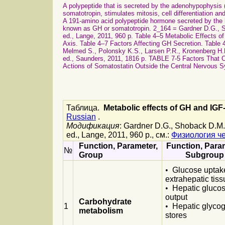
A polypeptide that is secreted by the adenohypophy
somatotropin, stimulates mitosis, cell differentiation 
A 191-amino acid polypeptide hormone secreted by t
known as GH or somatotropin. 2_164 = Gardner D.G., S
ed., Lange, 2011, 960 p. Table 4–5 Metabolic Effects o
Axis. Table 4–7 Factors Affecting GH Secretion. Table 
Melmed S., Polonsky K.S., Larsen P.R., Kronenberg H
ed., Saunders, 2011, 1816 p. TABLE 7-5 Factors That
Actions of Somatostatin Outside the Central Nervous 
Таблица.
Metabolic effects of GH and IGF-
Russian
.
Модификация
: Gardner D.G., Shoback D.M.
ed., Lange, 2011, 960 p., см.:
Физиология ч
Function, Parameter,
Function, Para
№
Group
Subgroup
•
Glucose uptake
extrahepatic tis
•
Hepatic gluco
output
Carbohydrate
1
•
Hepatic glyco
metabolism
stores