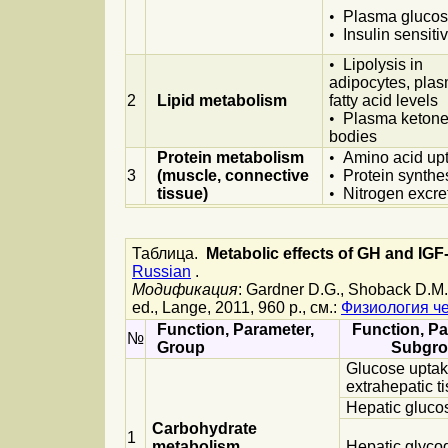
•
Plasma gluco
•
Insulin sensitiv
•
Lipolysis in
adipocytes, pla
2
Lipid metabolism
fatty acid levels
•
Plasma keton
bodies
Protein metabolism
•
Amino acid up
3
(muscle, connective
•
Protein synthe
tissue)
•
Nitrogen excre
Таблица.
Metabolic effects of GH and IGF-
Russian
.
Модификация
: Gardner D.G., Shoback D.M.
ed., Lange, 2011, 960 p., см.:
Физиология ч
Function, Parameter,
Function, P
№
Group
Subgr
Glucose uptak
extrahepatic t
Hepatic gluco
Carbohydrate
1
metabolism
Hepatic glyco