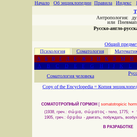
Начало
Об энциклопедии
Правила
Индекс
Т
Антропология: дух 
или
Пневмапс
Русско-англо-русска
Общий предмет
Психология
Соматология
Математи
А
Б
В
Г
Д
Е
Ж
З
И
К
Л
М
Н
A
B
C
D
E
F
G
H
I
J
K
L
Рус
Соматология человека
Copy of the Encyclopedia =
Копия энциклопе
СОМАТОТРОПНЫЙ ГОРМОН
[
somatotropicic horm
σώμα, σώματος
(1938, греч.:
- тело, 1775; +
όρμάω
1905, греч.:
- двигать, побуждать, возбу
В РАЗРАБОТ