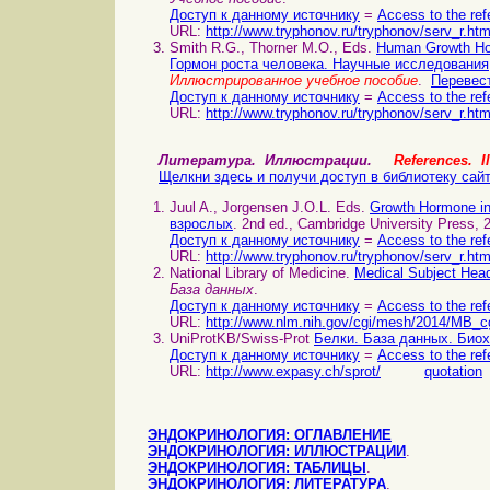
Доступ к данному источнику
=
Access to the ref
URL:
http://www.tryphonov.ru/tryphonov/serv_r.ht
Smith R.G., Thorner M.O., Eds.
Human Growth Hor
Гормон роста человека. Научные исследования
Иллюстрированное учебное пособие
.
Перевест
Доступ к данному источнику
=
Access to the ref
URL:
http://www.tryphonov.ru/tryphonov/serv_r.ht
Литература. Иллюстрации.
References. Il
Щелкни здесь и получи доступ в библиотеку сай
Juul A., Jorgensen J.O.L. Eds.
Growth Hormone in 
взрослых
. 2nd ed., Cambridge University Press, 
Доступ к данному источнику
=
Access to the ref
URL:
http://www.tryphonov.ru/tryphonov/serv_r.ht
National Library of Medicine.
Medical Subject Hea
База данных
.
Доступ к данному источнику
=
Access to the ref
URL:
http://www.nlm.nih.gov/cgi/mesh/2014/MB_c
UniProtKB/Swiss-Prot
Белки. База данных. Биох
Доступ к данному источнику
=
Access to the ref
URL:
http://www.expasy.ch/sprot/
quotation
ЭНДОКРИНОЛОГИЯ: ОГЛАВЛЕНИЕ
ЭНДОКРИНОЛОГИЯ: ИЛЛЮСТРАЦИИ
.
ЭНДОКРИНОЛОГИЯ: ТАБЛИЦЫ
.
ЭНДОКРИНОЛОГИЯ: ЛИТЕРАТУРА
.