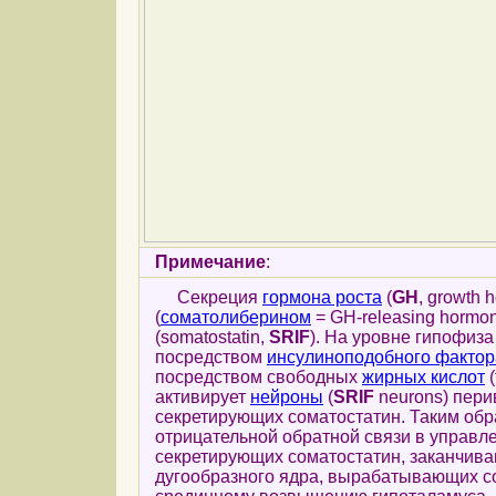
Примечание
:
Секреция
гормона роста
(
GH
, growth 
(
соматолиберином
= GH-releasing hormo
(somatostatin,
SRIF
). На уровне гипофиз
посредством
инсулиноподобного фактор
посредством свободных
жирных кислот
(
активирует
нейроны
(
SRIF
neurons) пери
секретирующих соматостатин. Таким об
отрицательной обратной связи в управл
секретирующих соматостатин, заканчив
дугообразного ядра, вырабатывающих с