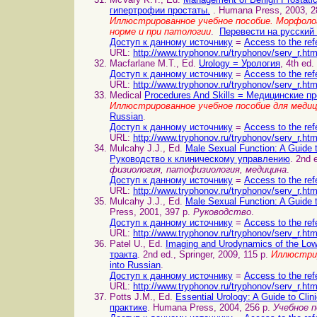
гипертрофии простаты.
. Humana Press, 2003, 2
Иллюстрированное учебное пособие. Морфоло
норме и при патологии
.
Перевести на русский
Доступ к данному источнику
=
Access to the ref
URL:
http://www.tryphonov.ru/tryphonov/serv_r.ht
Macfarlane M.T., Ed.
Urology = Урология
, 4th ed.
Доступ к данному источнику
=
Access to the ref
URL:
http://www.tryphonov.ru/tryphonov/serv_r.ht
Medical
Procedures And Skills = Медицинские п
Иллюстрированное учебное пособие для меди
Russian
.
Доступ к данному источнику
=
Access to the ref
URL:
http://www.tryphonov.ru/tryphonov/serv_r.ht
Mulcahy J.J., Ed.
Male Sexual Function: A Guid
Руководство к клиническому управлению
. 2nd 
физиология, патофизиология, медицина
.
Доступ к данному источнику
=
Access to the ref
URL:
http://www.tryphonov.ru/tryphonov/serv_r.ht
Mulcahy J.J., Ed.
Male Sexual Function: A Guid
Press, 2001, 397 p.
Руководство
.
Доступ к данному источнику
=
Access to the ref
URL:
http://www.tryphonov.ru/tryphonov/serv_r.ht
Patel U., Ed.
Imaging and Urodynamics of the Lo
тракта
. 2nd ed., Springer, 2009, 115 p.
Иллюстрир
into Russian
.
Доступ к данному источнику
=
Access to the ref
URL:
http://www.tryphonov.ru/tryphonov/serv_r.ht
Potts J.M., Ed.
Essential Urology: A Guide to Cl
практике
. Humana Press, 2004, 256 p.
Учебное п