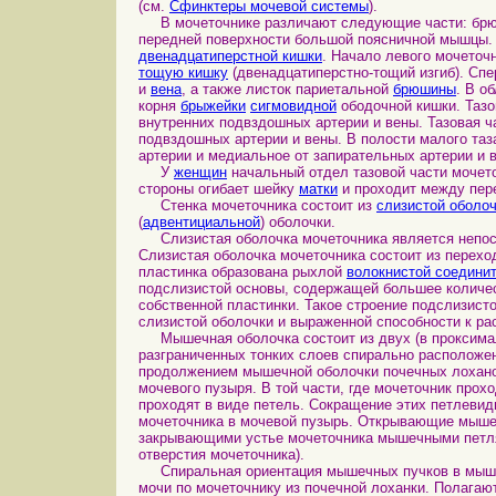
(см.
Сфинктеры мочевой системы
).
В мочеточнике различают следующие части: брюш
передней поверхности большой поясничной мышцы. 
двенадцатиперстной кишки
. Начало левого мочеточ
тощую кишку
(двенадцатиперстно-тощий изгиб). Спе
и
вена
, а также листок париетальной
брюшины
. В о
корня
брыжейки
сигмовидной
ободочной кишки. Тазо
внутренних подвздошных артерии и вены. Тазовая ч
подвздошных артерии и вены. В полости малого таз
артерии и медиальное от запирательных артерии и в
У
женщин
начальный отдел тазовой части мочет
стороны огибает шейку
матки
и проходит между пер
Стенка мочеточника состоит из
слизистой оболо
(
адвентициальной
) оболочки.
Слизистая оболочка мочеточника является непос
Слизистая оболочка мочеточника состоит из перех
пластинка образована рыхлой
волокнистой соедини
подслизистой основы, содержащей большее количе
собственной пластинки. Такое строение подслизист
слизистой оболочки и выраженной способности к ра
Мышечная оболочка состоит из двух (в проксималь
разграниченных тонких слоев спирально расположе
продолжением мышечной оболочки почечных лохано
мочевого пузыря. В той части, где мочеточник прох
проходят в виде петель. Сокращение этих петлеви
мочеточника в мочевой пузырь. Открывающие мыше
закрывающими устье мочеточника мышечными петлям
отверстия мочеточника).
Спиральная ориентация мышечных пучков в мышечн
мочи по мочеточнику из почечной лоханки. Полагают