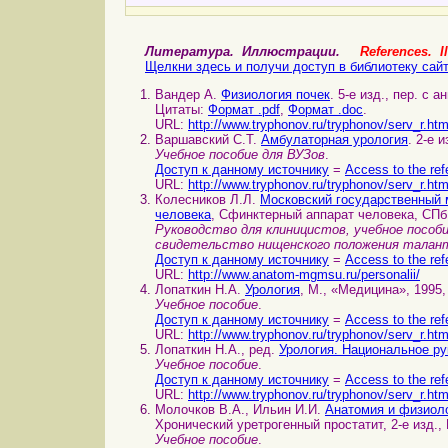
Литература. Иллюстрации.
References. Il
Щелкни здесь и получи доступ в библиотеку сай
Вандер А.
Физиология почек
. 5-е изд., пер. с а
Цитаты:
Формат .pdf
,
Формат .doc
.
URL:
http://www.tryphonov.ru/tryphonov/serv_r.ht
Варшавский С.Т.
Амбулаторная урология
. 2-е 
Учебное пособие для ВУЗов
.
Доступ к данному источнику
=
Access to the ref
URL:
http://www.tryphonov.ru/tryphonov/serv_r.ht
Колесников Л.Л.
Московский государственный 
человека
, Сфинктерный аппарат человека, СПб,
Руководство для клиницистов, учебное пособи
свидетельство нищенского положения талан
Доступ к данному источнику
=
Access to the ref
URL:
http://www.anatom-mgmsu.ru/personalii/
Лопаткин Н.А.
Урология
, М., «Медицина», 1995,
Учебное пособие
.
Доступ к данному источнику
=
Access to the ref
URL:
http://www.tryphonov.ru/tryphonov/serv_r.ht
Лопаткин Н.А., ред.
Урология. Национальное р
Учебное пособие
.
Доступ к данному источнику
=
Access to the ref
URL:
http://www.tryphonov.ru/tryphonov/serv_r.ht
Молочков В.А., Ильин И.И.
Анатомия и физиол
Хронический уретрогенный простатит, 2-е изд., 
Учебное пособие
.