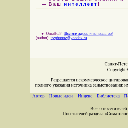
— В а ш
и н т е л л е к т
!
♥
Ошибка?
Щелкни здесь и исправь ее!
(author):
tryphonov@yandex.ru
Санкт-Петер
Copyright 
Разрешается некоммерческое цитирова
полного указания источника заимствования: 
Автор
Новые идеи
Индекс
Библиотека
П
Всего посетителей 
Посетителей раздела «Соматология