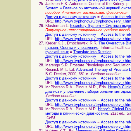
Jackson E.K. Autonomic Control of the Kidney. p.
System = Главное об автономной нервной сист
пособие. Анатомия, гистология, физиология
.
Доступ к данному источнику
=
Access to the ref
URL:
http://www.tryphonov.ru/tryphonov/serv_r.ht
Klosterman L.
Excretory System = Система выд
Популярное иллюстрированное учебное пособ
Доступ к данному источнику
=
Access to the ref
URL:
http://www.tryphonov.ru/tryphonov/serv_r.ht
Kreder K.J., Dmochowski R.R.
The Overactive Bl
пузыря. Оценка и управление
. Informa Healthca
русский язык
=
Translate into Russian
.
Доступ к данному источнику
=
Access to the ref
URL:
http://www.tryphonov.ru/tryphonov/serv_r.ht
Marengo S.R. Prostate Physiology and Regulatio
Resnick M.I., Ed.
Advanced Therapy of Prostate
B.C. Decker, 2000, 681 с.
Учебное пособие
.
Доступ к данному источнику
=
Access to the ref
URL:
http://www.tryphonov.ru/tryphonov/serv_r.ht
McPherson R.A., Pincus M.R., Eds.
Henry's Clin
диагноз и управление лабораторными методам
Учебное пособие
.
Доступ к данному источнику
=
Access to the ref
URL:
http://www.tryphonov.ru/tryphonov/serv_r.ht
McPherson R.A., Pincus M.R.
Henry's Clinical 
методы в клинической диагностике
. 21st ed., S
.CHM
.
Доступ к данному источнику
=
Access to the ref
URL:
http://www.tryphonov.ru/tryphonov/serv_r.ht
McVary K.T., Ed.
Management of Benign Prostati