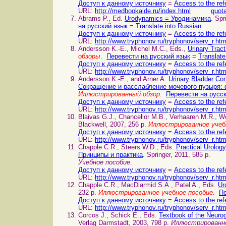
Доступ к данному источнику
=
Access to the ref
URL:
http://medbookaide.ru/index.html
quota
Abrams P., Ed.
Urodynamics = Уродинамика
. Spr
на русский язык
=
Translate into Russian
.
Доступ к данному источнику
=
Access to the ref
URL:
http://www.tryphonov.ru/tryphonov/serv_r.ht
Andersson K.-E., Michel M.C., Eds.,
Urinary Tra
обзоры
.
Перевести на русский язык
=
Translate
Доступ к данному источнику
=
Access to the ref
URL:
http://www.tryphonov.ru/tryphonov/serv_r.ht
Andersson K.-E., and Arner A.
Urinary Bladder Co
Сокращение и расслабление мочевого пузыря: 
Иллюстрированный обзор
.
Перевести на русс
Доступ к данному источнику
=
Access to the ref
URL:
http://www.tryphonov.ru/tryphonov/serv_r.ht
Blaivas G.J., Chancellor M.B., Verhaaren M.R., W
Blackwell, 2007, 256 p.
Иллюстрированное учеб
Доступ к данному источнику
=
Access to the ref
URL:
http://www.tryphonov.ru/tryphonov/serv_r.ht
Chapple C.R., Steers W.D., Eds.
Practical Urolog
Принципы и практика
. Springer, 2011, 585 p.
Учебное пособие
.
Доступ к данному источнику
=
Access to the ref
URL:
http://www.tryphonov.ru/tryphonov/serv_r.ht
Chapple C.R., MacDiarmid S.A., Patel A., Eds.
Ur
232 p.
Иллюстрированное учебное пособие
.
Пе
Доступ к данному источнику
=
Access to the ref
URL:
http://www.tryphonov.ru/tryphonov/serv_r.ht
Corcos J., Schick E., Eds.
Textbook of the Neur
Verlag Darmstadt, 2003, 798 p.
Иллюстрированно