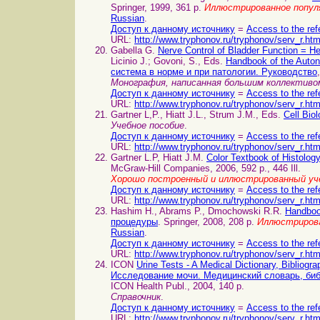
Springer, 1999, 361 p.
Иллюстрированное популя
Russian
.
Доступ к данному источнику
=
Access to the ref
URL:
http://www.tryphonov.ru/tryphonov/serv_r.ht
Gabella G.
Nerve Control of Bladder Function =
Licinio J.; Govoni, S., Eds.
Handbook of the Auto
система в норме и при патологии. Руководство
Монография, написанная большим коллектив
Доступ к данному источнику
=
Access to the ref
URL:
http://www.tryphonov.ru/tryphonov/serv_r.ht
Gartner L,P., Hiatt J.L., Strum J.M., Eds.
Cell Bio
Учебное пособие
.
Доступ к данному источнику
=
Access to the ref
URL:
http://www.tryphonov.ru/tryphonov/serv_r.ht
Gartner L.P, Hiatt J.M.
Color Textbook of Histol
McGraw-Hill Companies, 2006, 592 p., 446 Ill.
Хорошо построенный и иллюстрированный уч
Доступ к данному источнику
=
Access to the ref
URL:
http://www.tryphonov.ru/tryphonov/serv_r.ht
Hashim H., Abrams P., Dmochowski R.R.
Handboo
процедуры
. Springer, 2008, 208 p.
Иллюстрирова
Russian
.
Доступ к данному источнику
=
Access to the ref
URL:
http://www.tryphonov.ru/tryphonov/serv_r.ht
ICON
Urine Tests - A Medical Dictionary, Bibliog
Исследование мочи. Медицинский словарь, биб
ICON Health Publ., 2004, 140 p.
Справочник
.
Доступ к данному источнику
=
Access to the ref
URL:
http://www.tryphonov.ru/tryphonov/serv_r.ht