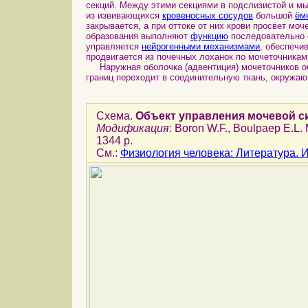
секций. Между этими секциями в подслизистой и м
из извивающихся
кровеносных сосудов
большой
ём
закрывается, а при оттоке от них крови просвет мо
образования выполняют
функцию
последовательно
управляется
нейрогенными механизмами
, обеспеч
продвигается из почечных лоханок по мочеточникам
Наружная оболочка (адвентиция) мочеточников о
границ переходит в соединительную ткань, окружа
Схема.
Объект управления мочевой 
Модификация
: Boron W.F., Boulpaep E.L. 
1344 p.
См.:
Физиология человека: Литература.