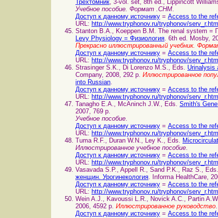
Трехтомник
, 3-vol. set, 8th ed., Lippincott Willia
Учебное пособие. Формат .CHM
.
Доступ к данному источнику
=
Access to the ref
URL:
http://www.tryphonov.ru/tryphonov/serv_r.ht
Stanton B.A., Koeppen B.M. The renal system = 
Levy Physiology = Физиология
. 6th ed. Mosby, 2
Прекрасно иллюстрированный учебник. Форм
Доступ к данному источнику
=
Access to the ref
URL:
http://www.tryphonov.ru/tryphonov/serv_r.ht
Strasinger S.K., Di Lorenzo M.S., Eds.
Urinalysi
Company, 2008, 292 p.
Иллюстрированное попул
into Russian
.
Доступ к данному источнику
=
Access to the ref
URL:
http://www.tryphonov.ru/tryphonov/serv_r.ht
Tanagho E.A., McAninch J.W., Eds.
Smith's Gene
2007, 769 p.
Учебное пособие
.
Доступ к данному источнику
=
Access to the ref
URL:
http://www.tryphonov.ru/tryphonov/serv_r.ht
Tuma R.F., Duran W.N., Ley K., Eds.
Microcircul
Иллюстрированное учебное пособие
.
Доступ к данному источнику
=
Access to the ref
URL:
http://www.tryphonov.ru/tryphonov/serv_r.ht
Vasavada S.P., Appell R., Sand P.K., Raz S., Eds
женщин. Урогинекология
. Informa HealthCare, 2
Доступ к данному источнику
=
Access to the ref
URL:
http://www.tryphonov.ru/tryphonov/serv_r.ht
Wein A.J., Kavoussi L.R., Novick A.C., Partin A.W
2006, 4592 p.
Иллюстрированное руководство
Доступ к данному источнику
=
Access to the ref