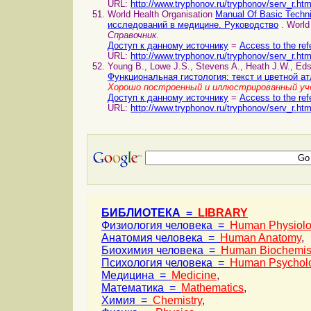
URL:
http://www.tryphonov.ru/tryphonov/serv_r.ht
World Health Organisation
Manual Of Basic Techn
исследований в медицине. Руководство
. World
Справочник
.
Доступ к данному источнику
=
Access to the ref
URL:
http://www.tryphonov.ru/tryphonov/serv_r.ht
Young B., Lowe J.S., Stevens A., Heath J.W., Ed
Функциональная гистология: текст и цветной а
Хорошо построенный и иллюстрированный уч
Доступ к данному источнику
=
Access to the ref
URL:
http://www.tryphonov.ru/tryphonov/serv_r.ht
БИБЛИОТЕКА =
LIBRARY
Физиология человека =
Human Physiol
Анатомия человека =
Human Anatomy
,
Биохимия человека =
Human Biochemis
Психология человека =
Human Psychol
Медицина =
Medicine
,
Математика =
Mathematics
,
Химия =
Chemistry
,