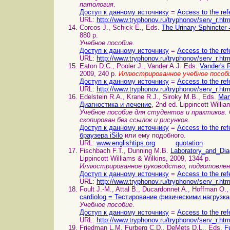
патология
.
Доступ к данному источнику
=
Access to the ref
URL:
http://www.tryphonov.ru/tryphonov/serv_r.ht
Corcos J., Schick E., Eds.
The Urinary Sphincte
880 p.
Учебное пособие
.
Доступ к данному источнику
=
Access to the ref
URL:
http://www.tryphonov.ru/tryphonov/serv_r.ht
Eaton D.C., Pooler J., Vander A.J. Eds.
Vander's 
2009, 240 p.
Иллюстрированное учебное пособ
Доступ к данному источнику
=
Access to the ref
URL:
http://www.tryphonov.ru/tryphonov/serv_r.ht
Edelstein R.A., Krane R.J., Siroky M.B., Eds.
Man
Диагностика и лечение
, 2nd ed. Lippincott Willi
Учебное пособие для студентов и практиков
скопирован без ссылок и рисунков
.
Доступ к данному источнику
=
Access to the ref
браузера iSilo
или ему подобного.
URL:
www.englishtips.org
quotation
Fischbach F.T., Dunning M.B.
Laboratory_and_Di
Lippincott Williams & Wilkins, 2009, 1344 p.
Иллюстрированное руководство, подготовле
Доступ к данному источнику
=
Access to the ref
URL:
http://www.tryphonov.ru/tryphonov/serv_r.ht
Foult J.-M., Attal B., Ducardonnet A., Hoffman O.
cardiolog = Тестирование физическими нагрузк
Учебное пособие
.
Доступ к данному источнику
=
Access to the ref
URL:
http://www.tryphonov.ru/tryphonov/serv_r.ht
Friedman L.M. Furberg C.D., DeMets D.L., Eds.
F