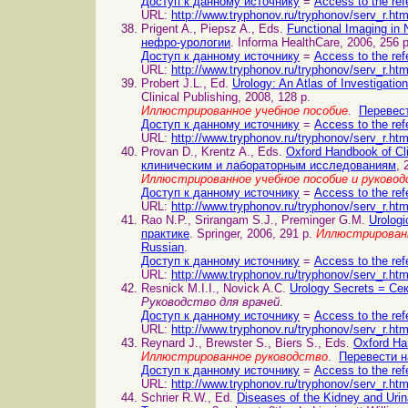
Доступ к данному источнику
=
Access to the ref
URL:
http://www.tryphonov.ru/tryphonov/serv_r.ht
Prigent A., Piepsz A., Eds.
Functional Imaging in
нефро-урологии
. Informa HealthCare, 2006, 256 
Доступ к данному источнику
=
Access to the ref
URL:
http://www.tryphonov.ru/tryphonov/serv_r.ht
Probert J.L., Ed.
Urology: An Atlas of Investigat
Clinical Publishing, 2008, 128 p.
Иллюстрированное учебное пособие
.
Перевест
Доступ к данному источнику
=
Access to the ref
URL:
http://www.tryphonov.ru/tryphonov/serv_r.ht
Provan D., Krentz A., Eds.
Oxford Handbook of Cl
клиническим и лабораторным исследованиям
, 
Иллюстрированное учебное пособие и руково
Доступ к данному источнику
=
Access to the ref
URL:
http://www.tryphonov.ru/tryphonov/serv_r.ht
Rao N.P., Srirangam S.J., Preminger G.M.
Urologi
практике
. Springer, 2006, 291 p.
Иллюстрированн
Russian
.
Доступ к данному источнику
=
Access to the ref
URL:
http://www.tryphonov.ru/tryphonov/serv_r.ht
Resnick M.I.I., Novick A.C.
Urology Secrets = Се
Руководство для врачей
.
Доступ к данному источнику
=
Access to the ref
URL:
http://www.tryphonov.ru/tryphonov/serv_r.ht
Reynard J., Brewster S., Biers S., Eds.
Oxford Ha
Иллюстрированное руководство
.
Перевести н
Доступ к данному источнику
=
Access to the ref
URL:
http://www.tryphonov.ru/tryphonov/serv_r.ht
Schrier R.W., Ed.
Diseases of the Kidney and Ur