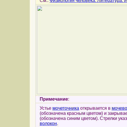
См.:
Физиология человека: Литература.
Примечание
:
Устье
мочеточника
открывается в
мочево
(обозначена красным цветом) и закрыва
(обозначена синим цветом). Стрелки у
волокон
.