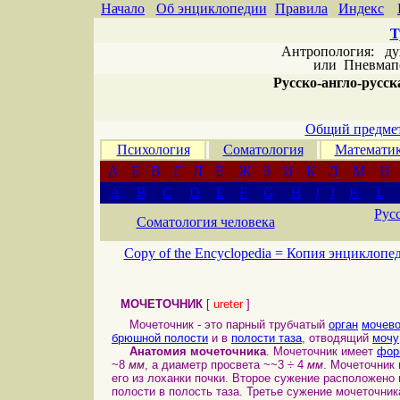
Начало
Об энциклопедии
Правила
Индекс
Т
Антропология: дух 
или
Пневмапс
Русско-англо-русска
Общий предмет
Психология
Соматология
Математи
А
Б
В
Г
Д
Е
Ж
З
И
К
Л
М
Н
A
B
C
D
E
F
G
H
I
J
K
L
Рус
Соматология человека
Copy of the Encyclopedia =
Копия энциклопе
МОЧЕТОЧНИК
[
ureter
]
Мочеточник - это парный трубчатый
орган
мочево
брюшной полости
и в
полости таза
, отводящий
мочу
Анатомия мочеточника
. Мочеточник имеет
фор
~8
мм
, а диаметр просвета ~~3 ÷ 4
мм
. Мочеточник
его из лоханки почки. Второе сужение расположено
полости в полость таза. Третье сужение мочеточни