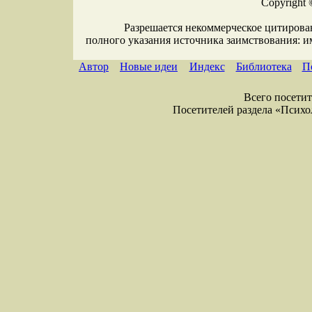
Copyright 
Разрешается некоммерческое цитирова
полного указания источника заимствования: 
Автор
Новые идеи
Индекс
Библиотека
П
Всего посетите
Посетителей раздела «Психоло