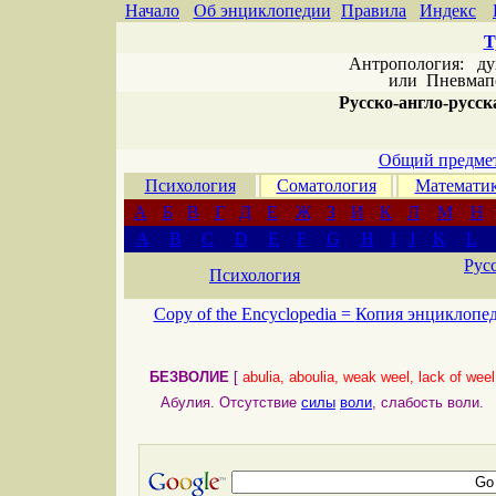
Начало
Об энциклопедии
Правила
Индекс
Т
Антропология: дух 
или
Пневмапс
Русско-англо-русска
Общий предмет
Психология
Соматология
Математи
А
Б
В
Г
Д
Е
Ж
З
И
К
Л
М
Н
A
B
C
D
E
F
G
H
I
J
K
L
Рус
Психология
Copy of the Encyclopedia =
Копия энциклопе
БЕЗВОЛИЕ
[
abulia, aboulia, weak weel, lack of weel
Абулия. Отсутствие
силы
воли
, слабость воли.