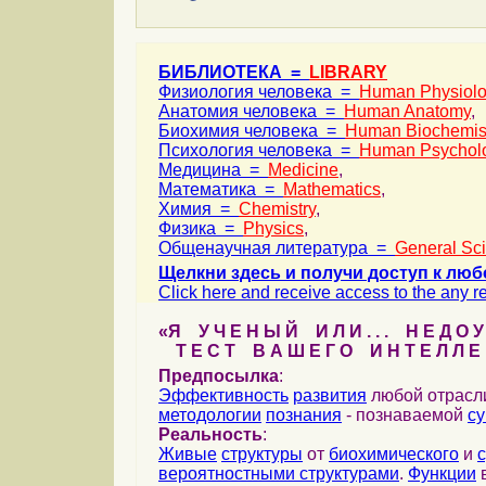
БИБЛИОТЕКА =
LIBRARY
Физиология человека =
Human Physiol
Анатомия человека =
Human Anatomy
,
Биохимия человека =
Human Biochemis
Психология человека =
Human Psychol
Медицина =
Medicine
,
Математика =
Mathematics
,
Химия =
Chemistry
,
Физика =
Physics
,
Общенаучная литература =
General Sc
Щелкни здесь и получи доступ к люб
Click here and receive access to the any ref
«Я У Ч Е Н Ы Й И Л И . . . Н Е Д О У
Т Е С Т В А Ш Е Г О И Н Т Е Л Л Е 
Предпосылка
:
Эффективность
развития
любой отрас
методологии
познания
- познаваемой
с
Реальность
:
Живые
структуры
от
биохимического
и
вероятностными структурами
.
Функции
в