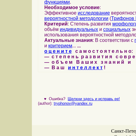
функциями
.
Необходимое условие
:
Эффективное
исследование
вероятност
вероятностной методологии
(
Трифонов 
Критерий
: Степень развития
морфолог
объём
индивидуальных
и
социальных
зн
использования вероятностной методоло
Актуальные знания
: В соответствии с
и
критерием
...
...
о ц е н и т е
с а м о с т о я т е л ь н о:
— с т е п е н ь р а з в и т и я с о в р 
— о б ъ е м В а ш и х з н а н и й и
— В а ш
и н т е л л е к т
!
♥
Ошибка?
Щелкни здесь и исправь ее!
(author):
tryphonov@yandex.ru
Санкт-Петер