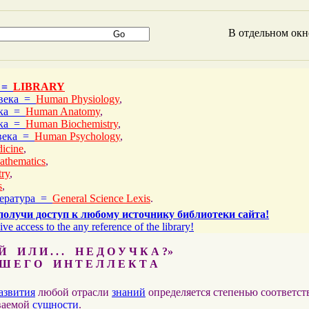
В отдельном ок
 =
LIBRARY
овека =
Human Physiology
,
ека =
Human Anatomy
,
ека =
Human Biochemistry
,
овека =
Human Psychology
,
icine
,
athematics
,
ry
,
s
,
тература =
General Science Lexis
.
получи доступ к любому источнику библиотеки сайта!
ive access to the any reference of the library!
 И Л И . . . Н Е Д О У Ч К А ?»
 Е Г О И Н Т Е Л Л Е К Т А
азвития
любой отрасли
знаний
определяется степенью соответс
ваемой
сущности
.