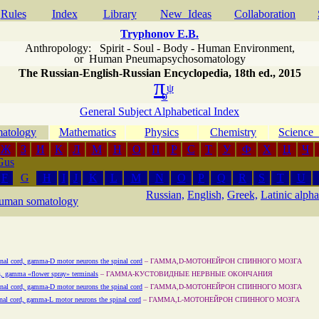
Rules
Index
Library
New Ideas
Сollaboration
Tryphonov E.B.
Anthropology: Spirit - Soul - Body - Human Environment
,
or
Human Pneumapsychosomatology
The Russian-English-Russian Encyclopedia, 18th ed., 2015
π
ψ
σ
General Subject Alphabetical Index
atology
Mathematics
Physics
Chemistry
Scienc
Ж
З
И
К
Л
М
Н
О
П
Р
С
Т
У
Ф
Х
Ц
Ч
Gus
F
G
H
I
J
K
L
M
N
O
P
Q
R
S
T
U
Russian,
English,
Greek,
Latinic alpha
uman somatology
nal cord, gamma-D motor neurons the spinal cord
–
ГАММА,D-МОТОНЕЙРОН СПИННОГО МОЗГА
s, gamma «flower spray» terminals
–
ГАММА-КУСТОВИДНЫЕ НЕРВНЫЕ ОКОНЧАНИЯ
nal cord, gamma-D motor neurons the spinal cord
–
ГАММА,D-МОТОНЕЙРОН СПИННОГО МОЗГА
nal cord, gamma-L motor neurons the spinal cord
–
ГАММА,L-МОТОНЕЙРОН СПИННОГО МОЗГА