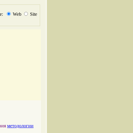
не:
Web
Site
твия
методологии