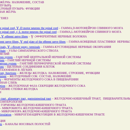
ЖЁЛЧЬ: НАЗНАЧЕНИЕ, СОСТАВ
ПУЗЫРЬ
ЁЛЧНЫЙ ПУЗЫРЬ: ФУНКЦИИ
НАЯ ЖЁЛЧЬ
ГЕНЕЗ
γ
 spinal cord,
‑D motor neurons the spinal cord
–
ГАММА,D-МОТОНЕЙРОН СПИННОГО МОЗГА
 spinal cord,
γ
‑L motor neurons the spinal cord
–
ГАММА,L-МОТОНЕЙРОН СПИННОГО МОЗГА
γ
γ
s,
‑efferent nerve fibres
–
‑ЭФФЕРЕНТНЫЕ НЕРВНЫЕ ВОЛОКНА
γ
rent nerve fibres,
‑end plate of the efferent nerve fibres
–
ГАММА-КОНЦЕВЫЕ ПЛАСТИНКИ НЕРВНЫ
γ
inals,
‑«flower spray» terminals
–
ГАММА-КУСТОВИДНЫЕ НЕРВНЫЕ ОКОНЧАНИЯ
chain
–
УЗЛЫ СИМПАТИЧЕСКОГО СТВОЛА
НГЛИЙ
vous system
–
ГАНГЛИЙ ЦЕНТРАЛЬНОЙ НЕРВНОЙ СИСТЕМЫ
stem
–
ГАНГЛИЙ НЕРВНОЙ СИСТЕМЫ
nervous system
–
ГАНГЛИЙ ПЕРИФЕРИЧЕСКОЙ НЕРВНОЙ СИСТЕМЫ
ions
–
ЩЕЛЕВЫЕ СОЕДИНЕНИЯ КЛЕТОК
ГАЗООБМЕН В ЛЁГКИХ
ture, functions
–
ЖЕЛЕЗЫ ЖЕЛУДКА: НАЗНАЧЕНИЕ, СТРОЕНИЕ, ФУНКЦИИ
intent
–
ЖЕЛУДОЧНЫЙ СОК: СОСТАВ, НАЗНАЧЕНИЕ
n
–
ФЕРМЕНТЫ ЖЕЛУДОЧНОГО СОКА В ПИЩЕВАРЕНИИ
НАЯ СЛИЗЬ
etion
–
ЖЕЛУДОЧНАЯ ФАЗА СЕКРЕЦИИ ЖЕЛУДОЧНОГО СОКА
РОЕНИЕ СТЕНКИ ЖЕЛУДКА
Н
 tract, alimentary tract, gastrointestinal tract
–
ЖЕЛУДОЧНО-КИШЕЧНЫЙ ТРАКТ, ПИЩЕВАРИТЕЛЬНЫ
ОЭНТЕРОЛОГИЯ
–
ГОРМОНЫ ЖЕЛУДОЧНО-КИШЕЧНОГО ТРАКТА
–
МИКРОБИОТА ЖЕЛУДОЧНО-КИШЕЧНОГО ТРАКТА
–
МИКРОФЛОРА ЖЕЛУДОЧНО-КИШЕЧНОГО ТРАКТА
irculation
–
МИКРОГЕМАЦИРКУЛЯЦИЯ В ЖЕЛУДОЧНО-КИШЕЧНОМ ТРАКТЕ
ЦИЯ
es
–
КАНАЛЫ НОСОВЫХ ПОЛОСТЕЙ