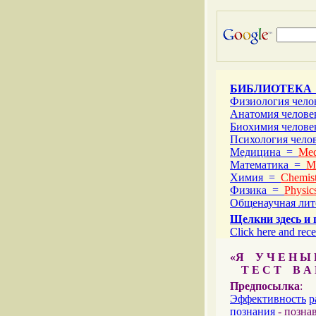
БИБЛИОТЕКА
Физиология чел
Анатомия челов
Биохимия челов
Психология чел
Медицина =
Med
Математика =
M
Химия =
Chemist
Физика =
Physic
Общенаучная ли
Щелкни здесь и 
Click here and rece
«Я У Ч Е Н Ы Й
Т Е С Т В А Ш
Предпосылка
:
Эффективность
р
познания
- позна