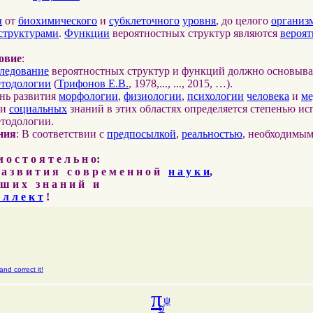
ы
от
биохимического
и
субклеточного
уровня
, до целого
организ
структурами
.
Функции
вероятностных структур являются
вероя
овие
:
ледование
вероятностных структур и функций должно основыва
етодологии
(
Трифонов Е.В.
, 1978,..., ..., 2015, …).
ень развития
морфологии
,
физиологии
,
психологии
человека
и
м
и
социальных
знаний в этих областях определяется степенью ис
етодологии.
ния
: В соответствии с
предпосылкой
,
реальностью
, необходимы
о с т о я т е л ь н о:
 а з в и т и я с о в р е м е н н о й
н а у к и
,
ш и х з н а н и й и
 л л е к т
!
nd correct it!
π
ψ
σ