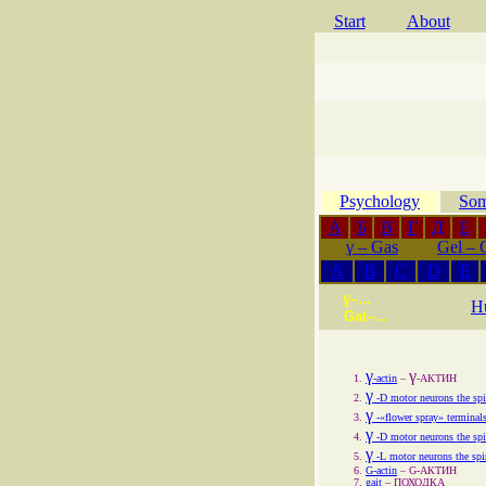
Start
About
Psychology
Som
А
Б
В
Г
Д
Е
γ
– Gas
Gel – 
A
B
C
D
E
γ
–...
H
Gat–...
γ
γ
-actin
–
-АКТИН
γ
‑D motor neurons the spi
γ
‑«flower spray» terminal
γ
‑D motor neurons the spi
γ
‑L motor neurons the spi
G-actin
–
G-АКТИН
gait
–
ПОХОДКА