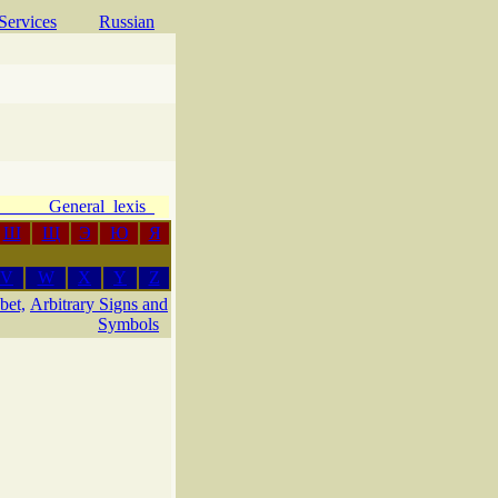
Services
Russian
e General lexis
Ш
Щ
Э
Ю
Я
V
W
X
Y
Z
bet,
Arbitrary Signs and
Symbols