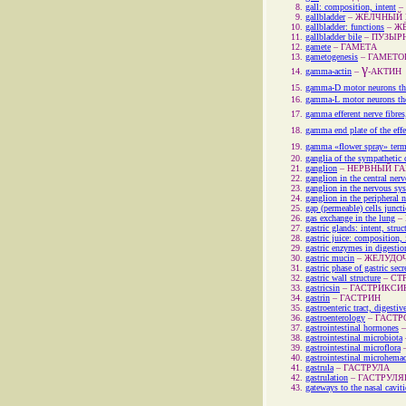
gall: composition, intent
–
gallbladder
–
ЖЁЛЧНЫЙ 
gallbladder: functions
–
Ж
gallbladder bile
–
ПУЗЫР
gamete
–
ГАМЕТА
gametogenesis
–
ГАМЕТО
γ
gamma-actin
–
-АКТИН
gamma-D motor neurons the
gamma-L motor neurons the
gamma efferent nerve fibre
gamma end plate of the effe
gamma «flower spray» term
ganglia of the sympathetic 
ganglion
–
НЕРВНЫЙ ГА
ganglion in the central ner
ganglion in the nervous sy
ganglion in the peripheral 
gap (permeable) cells junct
gas exchange in the lung
–
gastric glands: intent, struc
gastric juice: composition, 
gastric enzymes in digestio
gastric mucin
–
ЖЕЛУДОЧ
gastric phase of gastric secr
gastric wall structure
–
СТ
gastricsin
–
ГАСТРИКСИ
gastrin
–
ГАСТРИН
gastroenteric tract, digestive
gastroenterology
–
ГАСТР
gastrointestinal hormones
gastrointestinal microbiota
gastrointestinal microflora
gastrointestinal microhemac
gastrula
–
ГАСТРУЛА
gastrulation
–
ГАСТРУЛЯ
gateways to the nasal caviti