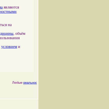
ма
являются
тностными
ться на
едицины
, объём
пользования
м
условием
и
Любые
реальности
, как
физические
, так и
психические
, являются