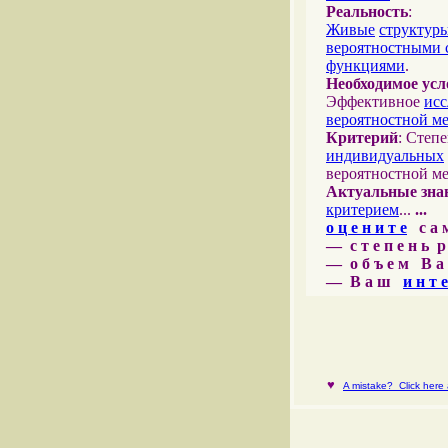
Реальность
:
Живые
структур
вероятностными 
функциями
.
Необходимое усл
Эффективное
исс
вероятностной м
Критерий
: Степ
индивидуальных
вероятностной м
Актуальные зна
критерием
...
...
о ц е н и т е
с а м 
— с т е п е н ь р
— о б ъ е м В а 
— В а ш
и н т е
♥
A mistake? Click here a