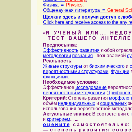
Физика =
Physics
,
Общенаучная литература =
General Sc
Щелкни здесь и получи доступ к люб
Click here and receive access to the any ref
«Я У Ч Е Н Ы Й И Л И . . . Н Е Д О У
Т Е С Т В А Ш Е Г О И Н Т Е Л Л Е 
Предпосылка
:
Эффективность
развития
любой отрас
методологии
познания
- познаваемой
с
Реальность
:
Живые
структуры
от
биохимического
и
вероятностными структурами
.
Функции
в
функциями
.
Необходимое условие
:
Эффективное
исследование
вероятност
вероятностной методологии
(
Трифонов 
Критерий
: Степень развития
морфолог
объём
индивидуальных
и
социальных
зн
использования вероятностной методоло
Актуальные знания
: В соответствии с
и
критерием
...
...
о ц е н и т е
с а м о с т о я т е л ь н о:
— с т е п е н ь р а з в и т и я с о в р 