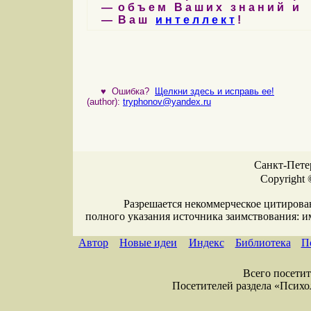
— о б ъ е м В а ш и х з н а н и й и
— В а ш
и н т е л л е к т
!
♥
Ошибка?
Щелкни здесь и исправь ее!
(author):
tryphonov@yandex.ru
Санкт-Петер
Copyright 
Разрешается некоммерческое цитирова
полного указания источника заимствования: 
Автор
Новые идеи
Индекс
Библиотека
П
Всего посетите
Посетителей раздела «Психоло