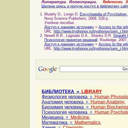
Литература. Иллюстрации.
References. Il
Щелкни здесь и получи доступ в библиотеку сай
Murphy D., Longo D.
Encyclopedia of Psychology
Nova Science Publishers, 2009, 528 p.
Учебное пособие
.
Доступ к данному источнику
=
Access to the ref
URL:
http://www.tryphonov.ru/tryphonov/serv_r.ht
Newell B.R., Lagnado D.A., Shanks D.R.
Straight
Психология принятия решений
. Routledge, 2007
Доступ к данному источнику
=
Access to the ref
URL:
http://www.tryphonov.ru/tryphonov/serv_r.ht
БИБЛИОТЕКА =
LIBRARY
Физиология человека =
Human Physiol
Анатомия человека =
Human Anatomy
,
Биохимия человека =
Human Biochemis
Психология человека =
Human Psychol
Медицина =
Medicine
,
Математика =
Mathematics
,
Химия =
Chemistry
,