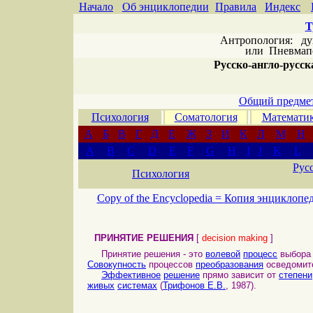
Начало
Об энциклопедии
Правила
Индекс
Т
Антропология: дух 
или
Пневмапс
Русско-англо-русска
Общий предмет
Психология
Соматология
Математи
А
Б
В
Г
Д
Е
Ж
З
И
К
Л
М
Н
A
B
C
D
E
F
G
H
I
J
K
L
Рус
Психология
Copy of the Encyclopedia =
Копия энциклопе
ПРИНЯТИЕ РЕШЕНИЯ
[
decision making
]
Принятие решения - это
волевой
процесс
выбор
Совокупность
процессов
преобразования
осведомит
Эффективное
решение
прямо зависит от
степени
живых
системах
(
Трифонов Е.В.
, 1987).