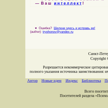
— В а ш
и н т е л л е к т
!
♥
Ошибка?
Щелкни здесь и исправь ее!
(author):
tryphonov@yandex.ru
Санкт-Петер
Copyright 
Разрешается некоммерческое цитирова
полного указания источника заимствования: 
Автор
Новые идеи
Индекс
Библиотека
П
Всего посетите
Посетителей раздела «Психоло