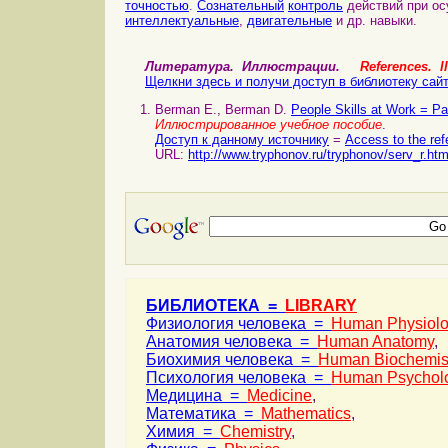
точностью
.
Сознательный
контроль
действий при о
интеллектуальные
,
двигательные
и др. навыки.
Литература. Иллюстрации.
References. Il
Щелкни здесь и получи доступ в библиотеку сай
Berman E., Berman D.
People Skills at Work = 
Иллюстрированное учебное пособие
.
Доступ к данному источнику
=
Access to the ref
URL:
http://www.tryphonov.ru/tryphonov/serv_r.ht
БИБЛИОТЕКА =
LIBRARY
Физиология человека =
Human Physiol
Анатомия человека =
Human Anatomy
,
Биохимия человека =
Human Biochemis
Психология человека =
Human Psychol
Медицина =
Medicine
,
Математика =
Mathematics
,
Химия =
Chemistry
,