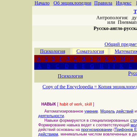
Начало
Об энциклопедии
Правила
Индекс
Т
Антропология: дух 
или
Пневмапс
Русско-англо-русска
Общий предмет
Психология
Соматология
Математи
А
Б
В
Г
Д
Е
Ж
З
И
К
Л
М
Н
A
B
C
D
E
F
G
H
I
J
K
L
Рус
Психология
Copy of the Encyclopedia =
Копия энциклопе
НАВЫК
[
habit of work, skill
]
Автоматизированное
умение
.
Модель
действий
деятельности
.
Навыки формируются в специализированных
стр
Формирование навыка ведет к соответствующей
мо
действий основаны на
прогнозировании
(
Трифонов Е
действием
, минимальным числом вовлеченных в де