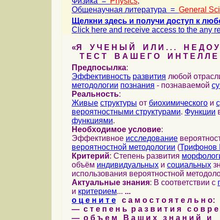
Физика =
Physics
,
Общенаучная литература =
General Sc
Щелкни здесь и получи доступ к люб
Click here and receive access to the any ref
«Я У Ч Е Н Ы Й И Л И . . . Н Е Д О У
Т Е С Т В А Ш Е Г О И Н Т Е Л Л Е 
Предпосылка
:
Эффективность
развития
любой отрас
методологии
познания
- познаваемой
с
Реальность
:
Живые
структуры
от
биохимического
и
вероятностными структурами
.
Функции
в
функциями
.
Необходимое условие
:
Эффективное
исследование
вероятност
вероятностной методологии
(
Трифонов 
Критерий
: Степень развития
морфолог
объём
индивидуальных
и
социальных
зн
использования вероятностной методоло
Актуальные знания
: В соответствии с
и
критерием
...
...
о ц е н и т е
с а м о с т о я т е л ь н о:
— с т е п е н ь р а з в и т и я с о в р 
— о б ъ е м В а ш и х з н а н и й и