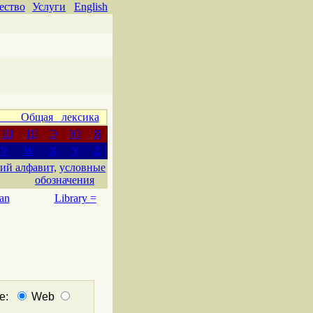
ество
Услуги
English
 Общая лексика
Ш
Щ
Э
Ю
Я
V
W
X
Y
Z
ий алфавит,
условные
обозначения
an
Library =
не:
Web