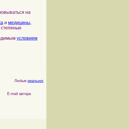
новываться на
ка
и
медицины
,
я степенью
ходимым
условием
Любые
реальности
, как
физические
, так и
психические
, являются
 автора