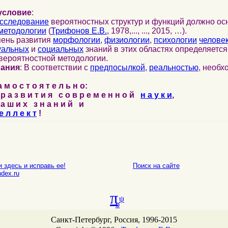
условие
:
сследование
вероятностных структур и функций должно ос
методологии
(
Трифонов Е.В.
, 1978,..., ..., 2015, …).
пень развития
морфологии
,
физиологии
,
психологии
челове
уальных
и
социальных
знаний в этих областях определяетс
вероятностной методологии.
нания
: В соответствии с
предпосылкой
,
реальностью
, необ
м о с т о я т е л ь н о:
р а з в и т и я с о в р е м е н н о й
н а у к и
,
а ш и х з н а н и й и
е л л е к т
!
 здесь и исправь ее!
Поиск на сайте
E-mail
dex.ru
π
ψ
σ
Санкт-Петербург, Россия, 1996-2015