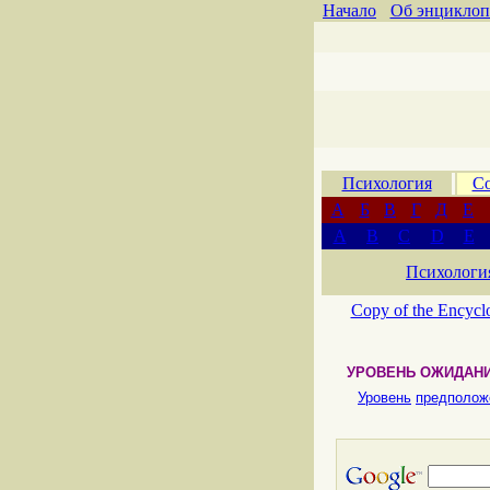
Начало
Об энциклоп
Психология
Со
А
Б
В
Г
Д
Е
A
B
C
D
E
Психологи
Copy of the Encycl
УРОВЕНЬ ОЖИДАН
Уровень
предполож