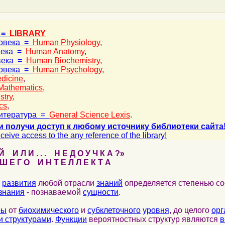
 =
LIBRARY
ловека =
Human Physiology
,
века =
Human Anatomy
,
века =
Human Biochemistry
,
ловека =
Human Psychology
,
dicine
,
Mathematics
,
stry
,
cs
,
итература =
General Science Lexis
.
и получи доступ к любому источнику библиотеки сайта
ceive access to the any reference of the library!
 И Л И . . . Н Е Д О У Ч К А ?»
 Е Г О И Н Т Е Л Л Е К Т А
развития
любой отрасли
знаний
определяется степенью со
знания
- познаваемой
сущности
.
ры
от
биохимического
и
субклеточного
уровня
, до целого
орг
 структурами
.
Функции
вероятностных структур являются
в