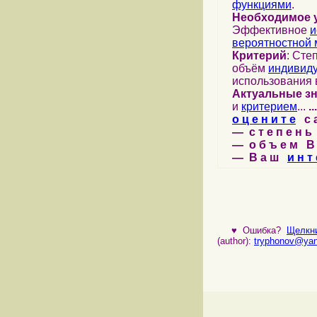
функциями
.
Необходимое 
Эффективное
и
вероятностной 
Критерий
: Сте
объём
индивид
использования 
Актуальные з
и
критерием
...
...
о ц е н и т е
с а 
— с т е п е н ь 
— о б ъ е м В 
— В а ш
и н т 
♥
Ошибка?
Щелкни
(author):
tryphonov@yan