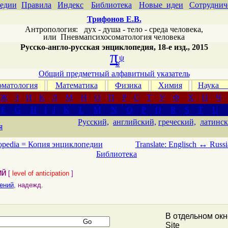
едии
Правила
Индекс
Библиотека
Новые идеи
Сотруднич
Трифонов Е.В.
Антропология: дух - душа - тело - среда человека,
или
Пневмапсихосоматология человека
Русско-англо-русская энциклопедия, 18-е изд., 2015
π
ψ
σ
Общий предметный алфавитный указатель
матология
Математика
Физика
Химия
Наука
Ж
З
И
К
Л
М
Н
О
П
Р
С
Т
У
Ф
Х
Ц
Ч
F
G
H
I
J
K
L
M
N
O
P
Q
R
S
T
U
Русский,
английский,
греческий,
латинск
я
↔
opedia =
Копия энциклопедии
Translate: Englisch
Russi
Библиотека
ИЙ
[
level of anticipation
]
ений
, надежд.
В отдельном ок
Site