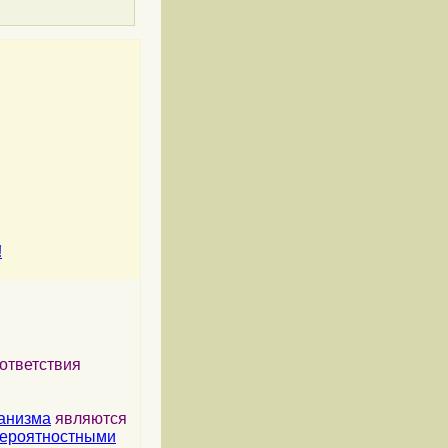
!
ответствия
анизма
являются
ероятностными