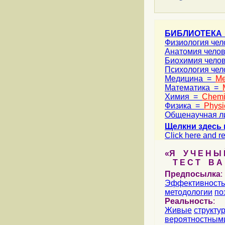
БИБЛИОТЕКА
Физиология че
Анатомия чело
Биохимия чело
Психология че
Медицина =
Me
Математика =
Химия =
Chemi
Физика =
Physi
Общенаучная л
Щелкни здесь 
Click here and re
«Я У Ч Е Н Ы Й
Т Е С Т В А Ш
Предпосылка
:
Эффективность
методологии
по
Реальность
:
Живые
структу
вероятностными