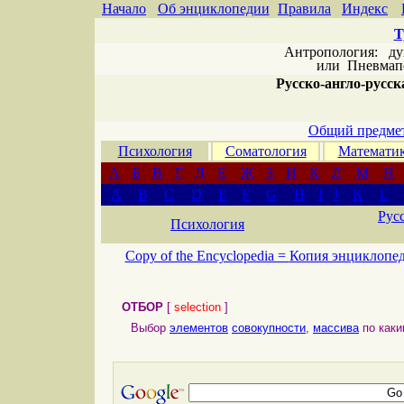
Начало
Об энциклопедии
Правила
Индекс
Т
Антропология: дух 
или
Пневмапс
Русско-англо-русска
Общий предмет
Психология
Соматология
Математи
А
Б
В
Г
Д
Е
Ж
З
И
К
Л
М
Н
A
B
C
D
E
F
G
H
I
J
K
L
Рус
Психология
Copy of the Encyclopedia =
Копия энциклопе
ОТБОР
[
selection
]
Выбор
элементов
совокупности
,
массива
по как