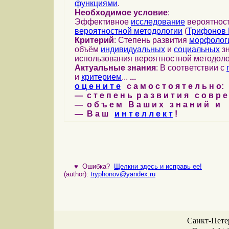
функциями
.
Необходимое условие
:
Эффективное
исследование
вероятност
вероятностной методологии
(
Трифонов 
Критерий
: Степень развития
морфолог
объём
индивидуальных
и
социальных
зн
использования вероятностной методоло
Актуальные знания
: В соответствии с
и
критерием
...
...
о ц е н и т е
с а м о с т о я т е л ь н о:
— с т е п е н ь р а з в и т и я с о в р 
— о б ъ е м В а ш и х з н а н и й и
— В а ш
и н т е л л е к т
!
♥
Ошибка?
Щелкни здесь и исправь ее!
(author):
tryphonov@yandex.ru
Санкт-Петер