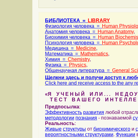
БИБЛИОТЕКА =
LIBRARY
Физиология человека =
Human Physiol
Анатомия человека =
Human Anatomy
,
Биохимия человека =
Human Biochemis
Психология человека =
Human Psychol
Медицина =
Medicine
,
Математика =
Mathematics
,
Химия =
Chemistry
,
Физика =
Physics
,
Общенаучная литература =
General Sc
Щелкни здесь и получи доступ к люб
Click here and receive access to the any ref
«Я У Ч Е Н Ы Й И Л И . . . Н Е Д О У
Т Е С Т В А Ш Е Г О И Н Т Е Л Л Е 
Предпосылка
:
Эффективность
развития
любой отрас
методологии
познания
- познаваемой
с
Реальность
:
Живые
структуры
от
биохимического
и
вероятностными структурами
.
Функции
в