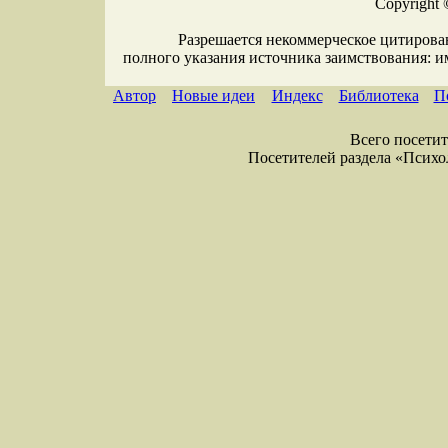
Copyright 
Разрешается некоммерческое цитирова
полного указания источника заимствования: 
Автор
Новые идеи
Индекс
Библиотека
П
Всего посетите
Посетителей раздела «Психоло