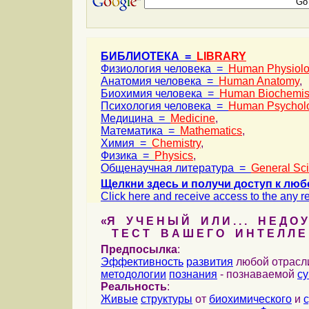
БИБЛИОТЕКА =
LIBRARY
Физиология человека =
Human Physiol
Анатомия человека =
Human Anatomy
,
Биохимия человека =
Human Biochemis
Психология человека =
Human Psychol
Медицина =
Medicine
,
Математика =
Mathematics
,
Химия =
Chemistry
,
Физика =
Physics
,
Общенаучная литература =
General Sc
Щелкни здесь и получи доступ к люб
Click here and receive access to the any ref
«Я У Ч Е Н Ы Й И Л И . . . Н Е Д О У
Т Е С Т В А Ш Е Г О И Н Т Е Л Л Е 
Предпосылка
:
Эффективность
развития
любой отрас
методологии
познания
- познаваемой
с
Реальность
:
Живые
структуры
от
биохимического
и