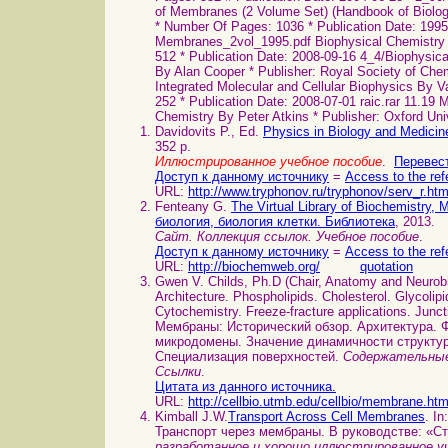
of Membranes (2 Volume Set) (Handbook of Biolog
* Number Of Pages: 1036 * Publication Date: 199
Membranes_2vol_1995.pdf Biophysical Chemistry B
512 * Publication Date: 2008-09-16 4_4/Biophysica
By Alan Cooper * Publisher: Royal Society of C
Integrated Molecular and Cellular Biophysics By V
252 * Publication Date: 2008-07-01 raic.rar 11.19
Chemistry By Peter Atkins * Publisher: Oxford Un
Davidovits P., Ed.
Physics in Biology and Medici
352 p.
Иллюстрированное учебное пособие
.
Перевест
Доступ к данному источнику
=
Access to the ref
URL:
http://www.tryphonov.ru/tryphonov/serv_r.ht
Fenteany G.
The Virtual Library of Biochemistry
биология, биология клетки. Библиотека
, 2013.
Сайт. Коллекция ссылок. Учебное пособие
.
Доступ к данному источнику
=
Access to the ref
URL:
http://biochemweb.org/
quotation
Gwen V. Childs, Ph.D (Chair, Anatomy and Neurobi
Architecture. Phospholipids. Cholesterol. Glycolip
Cytochemistry. Freeze-fracture applications. Juncti
Мембраны: Исторический обзор. Архитектура.
микродомены. Значение динамичности структур
Специализация поверхностей.
Содержательные
Ссылки
.
Цитата из данного источника.
URL:
http://cellbio.utmb.edu/cellbio/membrane.h
Kimball J.W.
Transport Across Cell Membranes
. In
Транспорт через мембраны. В руководстве: «Ст
разработанное и хорошо иллюстрированное у