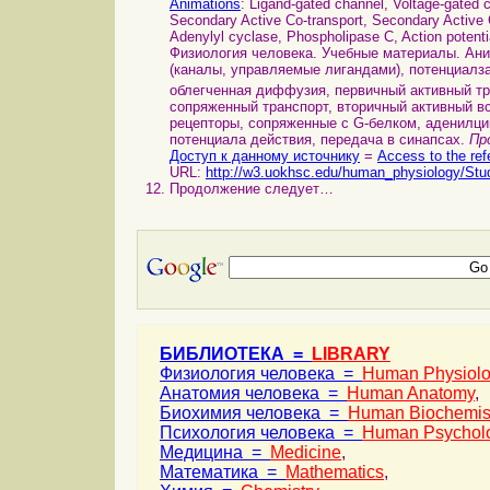
Animations
: Ligand-gated channel, Voltage-gated c
Secondary Active Co-transport, Secondary Active 
Adenylyl cyclase, Phospholipase C, Action potenti
Физиология человека. Учебные материалы. Ани
(каналы, управляемые лигандами), потенциалз
облегченная диффузия, первичный активный тр
сопряженный транспорт, вторичный активный вс
рецепторы, сопряженные с G-белком, аденилци
потенциала действия, передача в синапсах.
Пр
Доступ к данному источнику
=
Access to the ref
URL:
http://w3.uokhsc.edu/human_physiology/Stu
Продолжение следует…
БИБЛИОТЕКА =
LIBRARY
Физиология человека =
Human Physiol
Анатомия человека =
Human Anatomy
,
Биохимия человека =
Human Biochemis
Психология человека =
Human Psychol
Медицина =
Medicine
,
Математика =
Mathematics
,