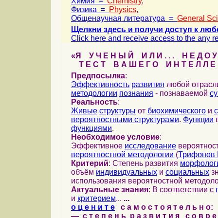
Химия =
Chemistry
,
Физика =
Physics
,
Общенаучная литература =
General Sc
Щелкни здесь и получи доступ к люб
Click here and receive access to the any ref
«Я У Ч Е Н Ы Й И Л И . . . Н Е Д О У
Т Е С Т В А Ш Е Г О И Н Т Е Л Л Е 
Предпосылка
:
Эффективность
развития
любой отрас
методологии
познания
- познаваемой
с
Реальность
:
Живые
структуры
от
биохимического
и
вероятностными структурами
.
Функции
в
функциями
.
Необходимое условие
:
Эффективное
исследование
вероятност
вероятностной методологии
(
Трифонов 
Критерий
: Степень развития
морфолог
объём
индивидуальных
и
социальных
зн
использования вероятностной методоло
Актуальные знания
: В соответствии с
и
критерием
...
...
о ц е н и т е
с а м о с т о я т е л ь н о:
— с т е п е н ь р а з в и т и я с о в р 