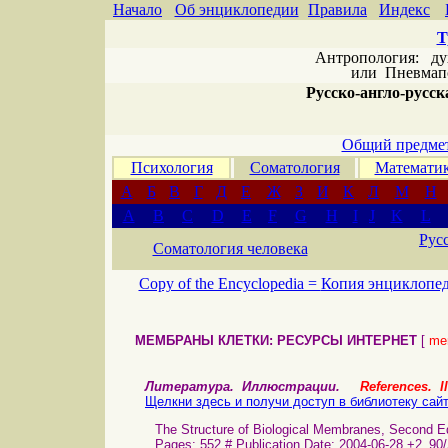
Начало
Об энциклопедии
Правила
Индекс
Т
Антропология: дух 
или
Пневмапс
Русско-англо-русска
Общий предмет
Психология
Соматология
Математи
А
Б
В
Г
Д
Е
Ж
З
И
К
Л
М
Н
A
B
C
D
E
F
G
H
I
J
K
L
Рус
Соматология человека
Copy of the Encyclopedia =
Копия энциклопе
МЕМБРАНЫ КЛЕТКИ: РЕСУРСЫ ИНТЕРНЕТ
[
mem
Литература. Иллюстрации.
References. Il
Щелкни здесь и получи доступ в библиотеку сай
The Structure of Biological Membranes, Second Edi
Pages: 552 # Publication Date: 2004-06-28 +2_90