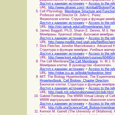
Доступ к данному источнику
=
Access to the ref
URL:
http://www.ultranet.com/~jkimball/BiologyPa
Cell Physiology.
Membrane Structure and Functio
Professor and Director Dr. John C. Perez.
Физиология клетки. Структура и функции мемб
Доступ к данному источнику
=
Access to the ref
URL:
http://ntri.tamuk.edu/cell/membranes.html
James Baggott, Ph.D, Sharon E. Dennis, M.S. N
Мембраны.
Краткий обзор. Биохимия мембран
.
Доступ к данному источнику
=
Access to the ref
URL:
http://www-medlib.med.utah.edu/NetBioche
Dick Fletcher, Jennifer Marcinkiewicz. Advanced
Структура и функции мембран.
Учебные матер
Доступ к данному источнику
=
Access to the ref
URL:
http://www.kent.edu/biology/courses/60495
The Cell Membrane
The Cell Membrane
. In: M.J. 
Мембрана клетки. В руководстве «Биология».
Доступ к данному источнику
=
Access to the ref
URL:
http://ridge.icu.ac.jp/biobk/biobooktoc.html
MIT: The Biology Hypertextbook, The Experimenta
Hypertextbook. Cell Biology. Chapter Directory
.
Биология клетки. Структура и функции мембра
Доступ к данному источнику
=
Access to the ref
URL:
http://web.mit.edu/esgbio/www/cb/cbdir.html
Gabriel Fenteany. The WWW Virtual Library of Cel
WWW виртуальная библиотека «Биология клетк
Доступ к данному источнику
=
Access to the ref
URL:
http://vlib.org/Science/Cell_Biology/membra
Kennon M. Garrett (The University of Oklahoma). 