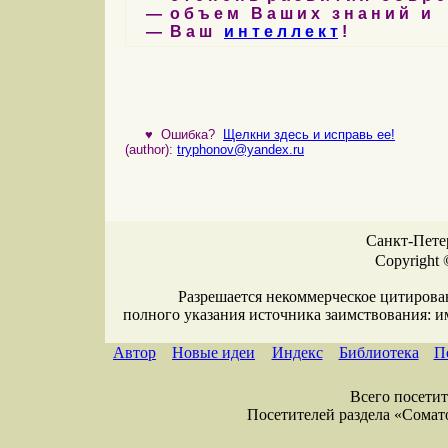
— о б ъ е м В а ш и х з н а н и й и
— В а ш
и н т е л л е к т
!
♥
Ошибка?
Щелкни здесь и исправь ее!
(author):
tryphonov@yandex.ru
Санкт-Петер
Copyright 
Разрешается некоммерческое цитирова
полного указания источника заимствования: 
Автор
Новые идеи
Индекс
Библиотека
П
Всего посетите
Посетителей раздела «Соматол