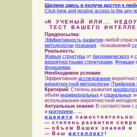
Щелкни здесь и получи доступ к люб
Click here and receive access to the any ref
«Я У Ч Е Н Ы Й И Л И . . . Н Е Д О У
Т Е С Т В А Ш Е Г О И Н Т Е Л Л Е 
Предпосылка
:
Эффективность
развития
любой отрас
методологии
познания
- познаваемой
с
Реальность
:
Живые
структуры
от
биохимического
и
вероятностными структурами
.
Функции
в
функциями
.
Необходимое условие
:
Эффективное
исследование
вероятност
вероятностной методологии
(
Трифонов 
Критерий
: Степень развития
морфолог
объём
индивидуальных
и
социальных
зн
использования вероятностной методоло
Актуальные знания
: В соответствии с
и
критерием
...
...
о ц е н и т е
с а м о с т о я т е л ь н о:
— с т е п е н ь р а з в и т и я с о в р 
— о б ъ е м В а ш и х з н а н и й и
— В а ш
и н т е л л е к т
!