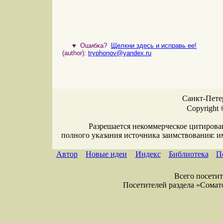
♥
Ошибка?
Щелкни здесь и исправь ее!
(author):
tryphonov@yandex.ru
Санкт-Петер
Copyright 
Разрешается некоммерческое цитирова
полного указания источника заимствования: 
Автор
Новые идеи
Индекс
Библиотека
П
Всего посетите
Посетителей раздела «Соматол