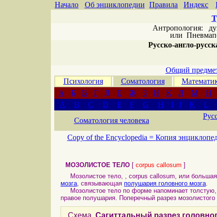
Начало
Об энциклопедии
Правила
Индекс
Т
Антропология: дух 
или
Пневмапс
Русско-англо-русска
Общий предмет
Психология
Соматология
Математи
А
Б
В
Г
Д
Е
Ж
З
И
К
Л
М
Н
A
B
C
D
E
F
G
H
I
J
K
L
Рус
Соматология человека
Copy of the Encyclopedia =
Копия энциклопе
МОЗОЛИСТОЕ ТЕЛО
[
corpus callosum
]
Мозолистое тело, , corpus callosum, или большая 
мозга
, связывающая
полушария головного мозга
.
Мозолистое тело по форме напоминает толстую, 
правое полушария. Поперечный разрез мозолистого 
Схема.
Сагиттальный разрез головног