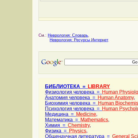
См.:
Неврология: Словарь
,
Неврология: Ресурсы Интернет
.
БИБЛИОТЕКА =
LIBRARY
Физиология человека =
Human Physiol
Анатомия человека =
Human Anatomy
,
Биохимия человека =
Human Biochemis
Психология человека =
Human Psychol
Медицина =
Medicine
,
Математика =
Mathematics
,
Химия =
Chemistry
,
Физика =
Physics
,
Общенаучная литература =
General Sc