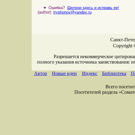
♥
Ошибка?
Щелкни здесь и исправь ее!
(author):
tryphonov@yandex.ru
Санкт-Петер
Copyright 
Разрешается некоммерческое цитирова
полного указания источника заимствования: 
Автор
Новые идеи
Индекс
Библиотека
П
Всего посетите
Посетителей раздела «Соматол