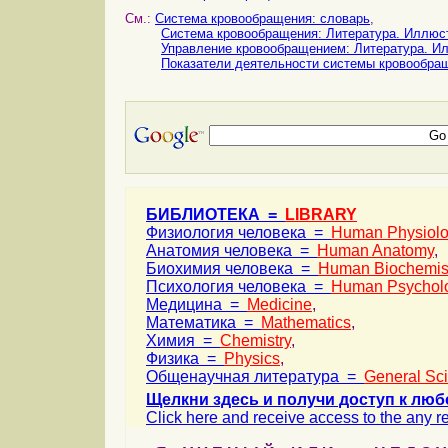
См.:
Система кровообращения: словарь
,
Система кровообращения: Литература. Иллюс
Управление кровообращением: Литература. И
Показатели деятельности системы кровообра
БИБЛИОТЕКА =
LIBRARY
Физиология человека =
Human Physiol
Анатомия человека =
Human Anatomy
,
Биохимия человека =
Human Biochemis
Психология человека =
Human Psychol
Медицина =
Medicine
,
Математика =
Mathematics
,
Химия =
Chemistry
,
Физика =
Physics
,
Общенаучная литература =
General Sc
Щелкни здесь и получи доступ к люб
Click here and receive access to the any ref