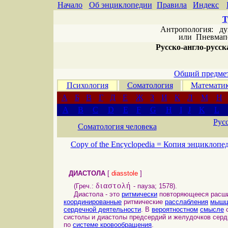
Начало
Об энциклопедии
Правила
Индекс
Т
Антропология: дух 
или
Пневмапс
Русско-англо-русска
Общий предмет
Психология
Соматология
Математи
А
Б
В
Г
Д
Е
Ж
З
И
К
Л
М
Н
A
B
C
D
E
F
G
H
I
J
K
L
Рус
Соматология человека
Copy of the Encyclopedia =
Копия энциклопе
ДИАСТОЛА
[
diasstole
]
διαστολή
(Греч.:
- пауза; 1578).
Диастола - это
ритмически
повторяющееся расш
координированные
ритмические
расслабления
мышц
сердечной деятельности
. В
вероятностном
смысле
с
систолы и диастолы предсердий и желудочков сер
по
системе кровообращения
.