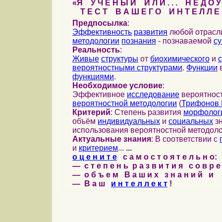
«Я У Ч Е Н Ы Й И Л И . . . Н Е Д О У
Т Е С Т В А Ш Е Г О И Н Т Е Л Л Е 
Предпосылка
:
Эффективность
развития
любой отрас
методологии
познания
- познаваемой
с
Реальность
:
Живые
структуры
от
биохимического
и
вероятностными структурами
.
Функции
в
функциями
.
Необходимое условие
:
Эффективное
исследование
вероятност
вероятностной методологии
(
Трифонов 
Критерий
: Степень развития
морфолог
объём
индивидуальных
и
социальных
зн
использования вероятностной методоло
Актуальные знания
: В соответствии с
и
критерием
...
...
о ц е н и т е
с а м о с т о я т е л ь н о:
— с т е п е н ь р а з в и т и я с о в р 
— о б ъ е м В а ш и х з н а н и й и
— В а ш
и н т е л л е к т
!