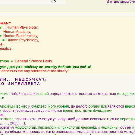
В отдельном ок
BRARY
ка =
Human Physiology
,
 =
Human Anatomy
,
 =
Human Biochemistry
,
ка =
Human Psychology
,
ne
,
ematics
,
атура =
General Science Lexis
.
учи доступ к любому источнику библиотеки сайта!
 access to the any reference of the library!
И . . . Н Е Д О У Ч К А ?»
О И Н Т Е Л Л Е К Т А
вития
любой отрасли
знаний
определяется степенью соответствия
методоло
сти
.
биохимического
и
субклеточного
уровня
, до целого
организма
являются
веро
и
вероятностных структур являются
вероятностными функциями
.
вие
:
дование
вероятностных структур и функций должно основываться на
вероятн
..., ..., 2015, …).
развития
морфологии
,
физиологии
,
психологии
человека
и
медицины
, объём
и
 этих областях определяется степенью использования вероятностной метод