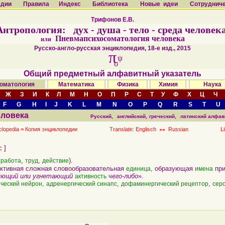
едии
Правила
Индекс
Библиотека
Новые идеи
Сотруднич
Трифонов Е.В.
Антропология: дух - душа - тело - среда человека
Пневмапсихосоматология человека
или
Русско-англо-русская энциклопедия, 18-е изд., 2015
π
ψ
σ
Общий предметный алфавитный указатель
оматология
Математика
Физика
Химия
Наук
Ж
З
И
К
Л
М
Н
О
П
Р
С
Т
У
Ф
Х
Ц
Ч
F
G
H
I
J
K
L
M
N
O
P
Q
R
S
T
U
еловека
Русский,
английский,
греческий,
латинский алфав
↔
clopedia =
Копия энциклопедии
Translate: Englisch
Russian
L
c
]
,
,
).
,
работа
труд
действие
тивная сложная словообразовательная
, образующая
при
единица
имена
ующий или угнетающий
ч
его-либо
».
активность
,
,
,
ический нейрон
адренергический синапс
дофаминергический рецептор
сер