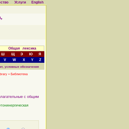
ество
Услуги
English
,
а Общая лексика
Ш
Щ
Э
Ю
Я
V
W
X
Y
Z
ит,
условные обозначения
ibrary = Библиотека
лагательные с общим
отонинергическая