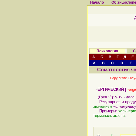
Начало
Об энциклоп
Психология
С
А
Б
В
Г
Д
Е
A
B
C
D
E
Соматология ч
Copy of the Ency
-ЕРГИЧЕСКИЙ
[
-ergi
έργον
(Греч.:
- дело
Регулярная и продук
«
стимулир
значением
Примеры
:
холинерг
.
терминаль аксона