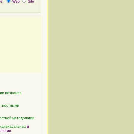
не:
Web
Site
гии
познания
-
ятностными
остной методологии
ндивидуальных
и
ологии.