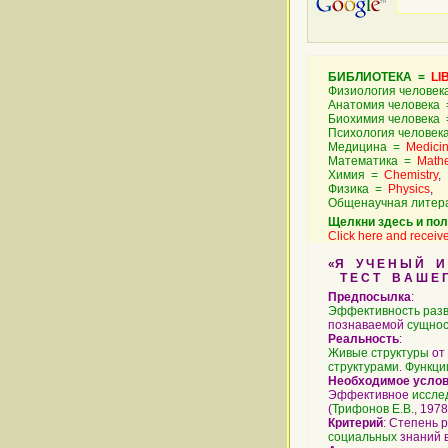
БИБЛИОТЕКА =
LI
Физиология челове
Анатомия человека
Биохимия человека
Психология челове
Медицина =
Medici
Математика =
Math
Химия =
Chemistry
,
Физика =
Physics
,
Общенаучная литер
Щелкни здесь и пол
Click here and receive
«Я У Ч Е Н Ы Й И Л 
Т Е С Т В А Ш Е Г 
Предпосылка
:
Эффективность
раз
познаваемой
сущно
Реальность
:
Живые
структуры
от
структурами
.
Функци
Необходимое усло
Эффективное
иссле
(
Трифонов Е.В.
, 1978,
Критерий
: Степень 
социальных
знаний в