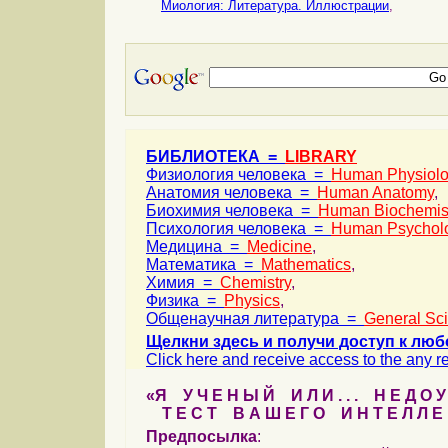
Миология: Литература. Иллюстрации
,
БИБЛИОТЕКА =
LIBRARY
Физиология человека =
Human Physiol
Анатомия человека =
Human Anatomy
,
Биохимия человека =
Human Biochemis
Психология человека =
Human Psychol
Медицина =
Medicine
,
Математика =
Mathematics
,
Химия =
Chemistry
,
Физика =
Physics
,
Общенаучная литература =
General Sc
Щелкни здесь и получи доступ к люб
Click here and receive access to the any ref
«Я У Ч Е Н Ы Й И Л И . . . Н Е Д О У
Т Е С Т В А Ш Е Г О И Н Т Е Л Л Е 
Предпосылка
: