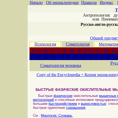
Начало
Об энциклопедии
Правила
Индекс
Т
Антропология: дух 
или
Пневмапс
Русско-англо-русска
Общий предмет
Психология
Соматология
Математи
А
Б
В
Г
Д
Е
Ж
З
И
К
Л
М
Н
A
B
C
D
E
F
G
H
I
J
K
L
Рус
Соматология человека
Copy of the Encyclopedia =
Копия энциклопе
БЫСТРЫЕ ФАЗИЧЕСКИЕ ОКИСЛИТЕЛЬНЫЕ М
Быстрые
фазические
окислительные
мышечные 
митохондрий
и способные интенсивно продуцирова
большим
быстродействием
и
выносливостью
: спос
быстрые одиночные
сокращения
.
См.:
Миология: Словарь
,