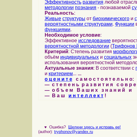
Эффективность
развития
любой отрас
методологии
познания
- познаваемой
с
Реальность
:
Живые
структуры
от
биохимического
и
вероятностными структурами
.
Функции
в
функциями
.
Необходимое условие
:
Эффективное
исследование
вероятност
вероятностной методологии
(
Трифонов 
Критерий
: Степень развития
морфолог
объём
индивидуальных
и
социальных
зн
использования вероятностной методоло
Актуальные знания
: В соответствии с
и
критерием
...
...
о ц е н и т е
с а м о с т о я т е л ь н о:
— с т е п е н ь р а з в и т и я с о в р 
— о б ъ е м В а ш и х з н а н и й и
— В а ш
и н т е л л е к т
!
♥
Ошибка?
Щелкни здесь и исправь ее!
(author):
tryphonov@yandex.ru