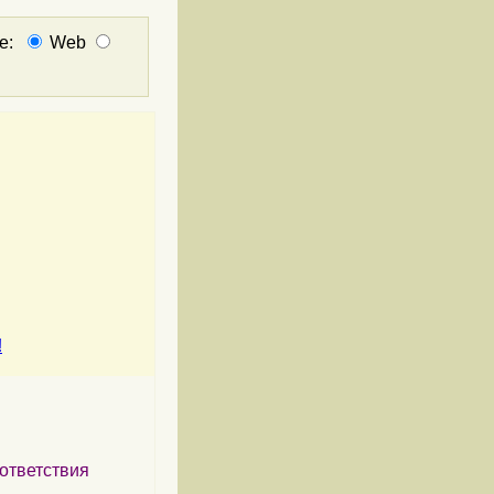
не:
Web
!
ответствия