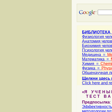
БИБЛИОТЕКА
Физиология че
Анатомия чело
Биохимия чело
Психология че
Медицина =
Me
Математика =
Химия =
Chemi
Физика =
Physi
Общенаучная л
Щелкни здесь 
Click here and re
«Я У Ч Е Н Ы Й
Т Е С Т В А Ш
Предпосылка
:
Эффективность
методологии
по