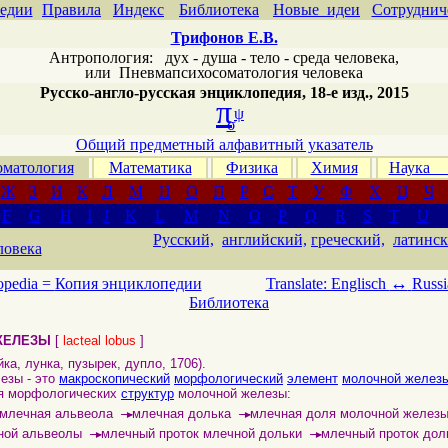
едии
Правила
Индекс
Библиотека
Новые идеи
Сотруднич
Трифонов Е.В.
Антропология: дух - душа - тело - среда человека,
или
Пневмапсихосоматология человека
Русско-англо-русская энциклопедия, 18-е изд., 2015
π
ψ
σ
Общий предметный алфавитный указатель
матология
Математика
Физика
Химия
Наука
Ж
З
И
К
Л
М
Н
О
П
Р
С
Т
У
Ф
Х
Ц
Ч
F
G
H
I
J
K
L
M
N
O
P
Q
R
S
T
U
Русский,
английский,
греческий,
латинск
ловека
↔
opedia =
Копия энциклопедии
Translate: Englisch
Russi
Библиотека
ЖЕЛЕЗЫ
[
lacteal lobus
]
ка, лунка, пузырек, дупло, 1706).
зы - это
макроскопический
морфологический
элемент
молочной желез
я морфологических
структур
молочной железы:
млечная альвеола
──
млечная долька
──
млечная доля молочной желез
►
►
чной альвеолы
──
млечный проток млечной дольки
──
млечный проток дол
►
►