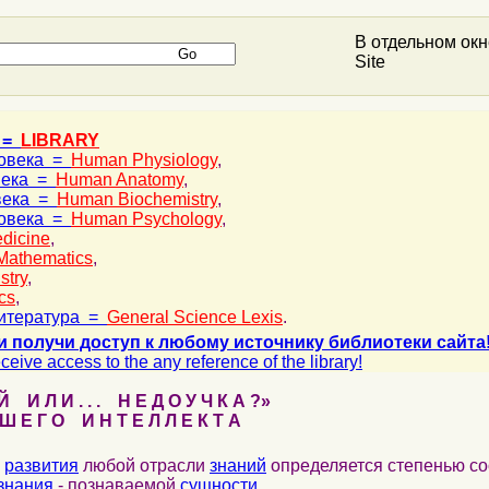
В отдельном ок
Site
 =
LIBRARY
ловека =
Human Physiology
,
века =
Human Anatomy
,
века =
Human Biochemistry
,
ловека =
Human Psychology
,
dicine
,
Mathematics
,
stry
,
cs
,
итература =
General Science Lexis
.
и получи доступ к любому источнику библиотеки сайта
ceive access to the any reference of the library!
 И Л И . . . Н Е Д О У Ч К А ?»
 Е Г О И Н Т Е Л Л Е К Т А
развития
любой отрасли
знаний
определяется степенью со
знания
- познаваемой
сущности
.