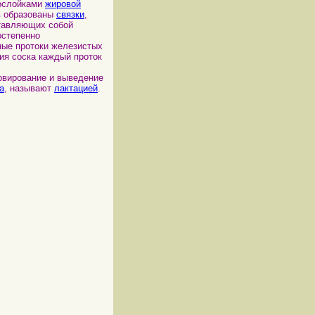
рослойками
жировой
ов образованы
связки
,
тавляющих собой
остепенно
ные протоки железистых
ия соска каждый проток
ервирование и выведение
а
, называют
лактацией
.