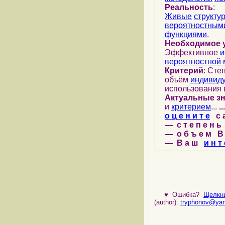
Реальность
:
Живые
структу
вероятностными
функциями
.
Необходимое 
Эффективное
и
вероятностной 
Критерий
: Сте
объём
индивид
использования 
Актуальные з
и
критерием
...
...
о ц е н и т е
с а 
— с т е п е н ь 
— о б ъ е м В 
— В а ш
и н т 
♥
Ошибка?
Щелкни
(author):
tryphonov@yan