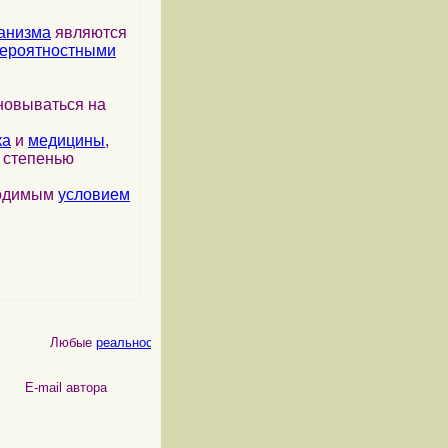
анизма
являются
ероятностными
новываться на
ка
и
медицины
,
я степенью
ходимым
условием
Любые
реальности
, как
физические
, так и
психические
, являются
 автора