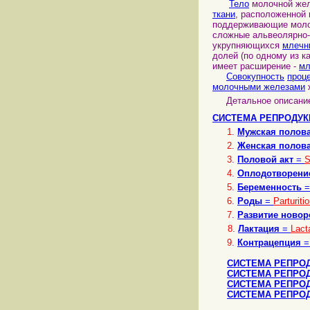
Тело
молочной желе
ткани
, расположенной 
поддерживающие моло
сложные альвеолярно
укрупняющихся
млечн
долей (по одному из к
имеет расширение -
мл
Совокупность
проц
молочными железами
Детальное описание 
СИСТЕМА РЕПРОДУК
1
.
Мужская полова
2
.
Женская полова
3
.
Половой акт
=
S
4
.
Оплодотворени
5
.
Беременность
6
.
Роды
=
Parturiti
7
.
Развитие новор
8
.
Лактация
=
Lact
9
.
Контрацепция
СИСТЕМА РЕПРОД
СИСТЕМА РЕПРО
СИСТЕМА РЕПРО
СИСТЕМА РЕПРОД