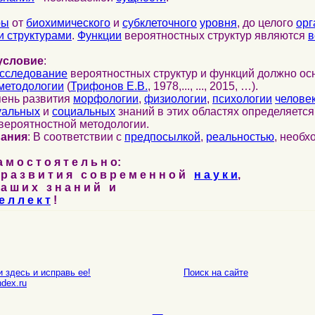
ры
от
биохимического
и
субклеточного
уровня
, до целого
орг
 структурами
.
Функции
вероятностных структур являются
в
условие
:
сследование
вероятностных структур и функций должно ос
методологии
(
Трифонов Е.В.
, 1978,..., ..., 2015, …).
пень развития
морфологии
,
физиологии
,
психологии
челове
уальных
и
социальных
знаний в этих областях определяетс
вероятностной методологии.
нания
: В соответствии с
предпосылкой
,
реальностью
, необ
м о с т о я т е л ь н о:
р а з в и т и я с о в р е м е н н о й
н а у к и
,
а ш и х з н а н и й и
е л л е к т
!
 здесь и исправь ее!
Поиск на сайте
E-mail
dex.ru