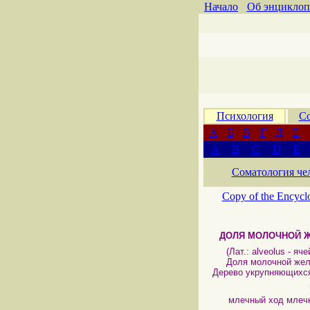
Начало
Об энциклоп
Психология
Со
А
Б
В
Г
Д
Е
A
B
C
D
E
Соматология че
Copy of the Encycl
ДОЛЯ МОЛОЧНОЙ 
(Лат.: alveolus - ячей
Доля молочной желе
Дерево укрупняющихс
млечный ход мле