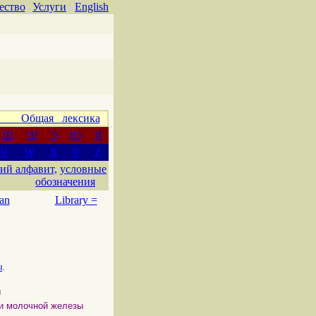
ество
Услуги
English
 Общая лексика
Ш
Щ
Э
Ю
Я
V
W
X
Y
Z
ий алфавит,
условные
обозначения
an
Library =
ы
.
ы
и молочной железы