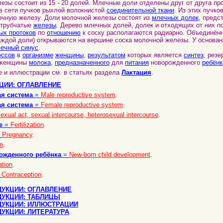
зы состоит из 15 - 20 долей. Млечные доли отделены друг от друга п
в сети пучков рыхлой волокнистой
соединительной ткани
. Из этих пучк
чную железу. Доли молочной железы состоят из
млечных долек
, предс
-трубчатые
железы
. Дерево млечных долей, долек и отходящих от них п
ых протоков
по
отношению
к соску располагаются радиарно. Объединён
аждой доли) открываются на вершине соска молочной железы. У основан
ечный синус
.
ессов
в
организме
женщины
,
результатом
которых является
синтез
, рез
женщины
молока
,
предназначенного
для
питания
новорожденного
ребёнк
и иллюстрации см. в статьях раздела
Лактация
.
ЦИИ: ОГЛАВЛЕНИЕ
я система
=
Male reproductive system
.
я система
=
Female reproductive system
.
exual act, sexual intercourse, heterosexual intercourse
.
е
=
Fertilization
.
=
Pregnancy
.
on
.
ожденного ребёнка
=
New-born child development
.
ation
.
=
Contraception
.
УКЦИИ: ОГЛАВЛЕНИЕ
ДУКЦИИ: ТАБЛИЦЫ
ДУКЦИИ: ИЛЛЮСТРАЦИИ
УКЦИИ: ЛИТЕРАТУРА