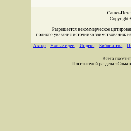
Санкт-Петер
Copyright 
Разрешается некоммерческое цитирова
полного указания источника заимствования: 
Автор
Новые идеи
Индекс
Библиотека
П
Всего посетите
Посетителей раздела «Соматол