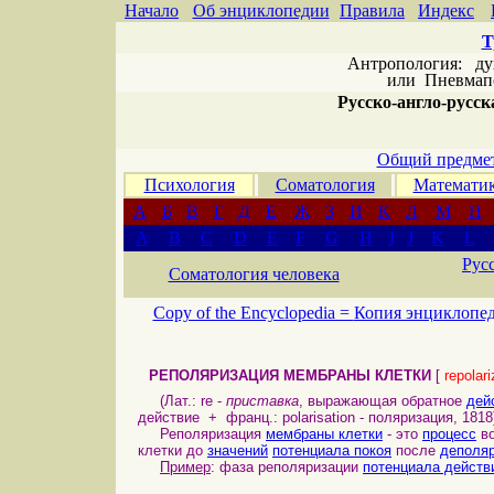
Начало
Об энциклопедии
Правила
Индекс
Т
Антропология: дух 
или
Пневмапс
Русско-англо-русска
Общий предмет
Психология
Соматология
Математи
А
Б
В
Г
Д
Е
Ж
З
И
К
Л
М
Н
A
B
C
D
E
F
G
H
I
J
K
L
Рус
Соматология человека
Copy of the Encyclopedia =
Копия энциклопе
РЕПОЛЯРИЗАЦИЯ МЕМБРАНЫ КЛЕТКИ
[
repolar
(Лат.: re -
приставка
, выражающая обратное
дей
действие + франц.: polarisation - поляризация, 1818
Реполяризация
мембраны клетки
- это
процесс
во
клетки до
значений
потенциала покоя
после
деполя
Пример
: фаза реполяризации
потенциала действ