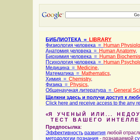
БИБЛИОТЕКА =
LIBRARY
Физиология человека =
Human Physiol
Анатомия человека =
Human Anatomy
,
Биохимия человека =
Human Biochemis
Психология человека =
Human Psychol
Медицина =
Medicine
,
Математика =
Mathematics
,
Химия =
Chemistry
,
Физика =
Physics
,
Общенаучная литература =
General Sc
Щелкни здесь и получи доступ к люб
Click here and receive access to the any ref
«Я У Ч Е Н Ы Й И Л И . . . Н Е Д О У
Т Е С Т В А Ш Е Г О И Н Т Е Л Л Е 
Предпосылка
:
Эффективность
развития
любой отрас
методологии
познания
- познаваемой
с