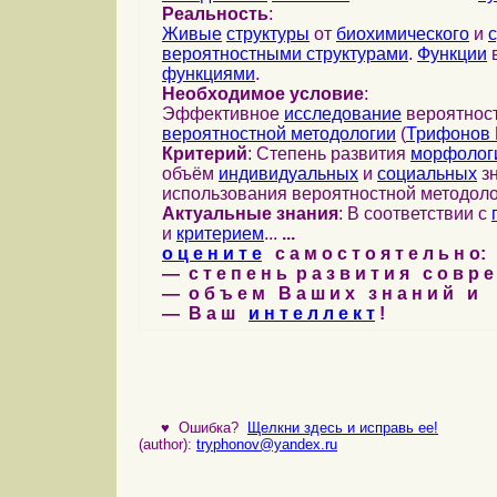
Реальность
:
Живые
структуры
от
биохимического
и
вероятностными структурами
.
Функции
в
функциями
.
Необходимое условие
:
Эффективное
исследование
вероятност
вероятностной методологии
(
Трифонов 
Критерий
: Степень развития
морфолог
объём
индивидуальных
и
социальных
зн
использования вероятностной методоло
Актуальные знания
: В соответствии с
и
критерием
...
...
о ц е н и т е
с а м о с т о я т е л ь н о:
— с т е п е н ь р а з в и т и я с о в р 
— о б ъ е м В а ш и х з н а н и й и
— В а ш
и н т е л л е к т
!
♥
Ошибка?
Щелкни здесь и исправь ее!
(author):
tryphonov@yandex.ru