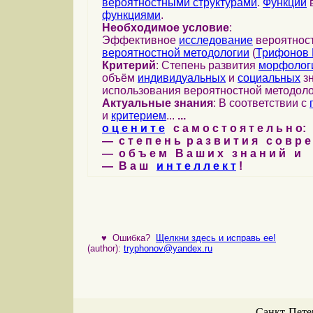
вероятностными структурами
.
Функции
в
функциями
.
Необходимое условие
:
Эффективное
исследование
вероятност
вероятностной методологии
(
Трифонов 
Критерий
: Степень развития
морфолог
объём
индивидуальных
и
социальных
зн
использования вероятностной методоло
Актуальные знания
: В соответствии с
и
критерием
...
...
о ц е н и т е
с а м о с т о я т е л ь н о:
— с т е п е н ь р а з в и т и я с о в р 
— о б ъ е м В а ш и х з н а н и й и
— В а ш
и н т е л л е к т
!
♥
Ошибка?
Щелкни здесь и исправь ее!
(author):
tryphonov@yandex.ru
Санкт-Петер