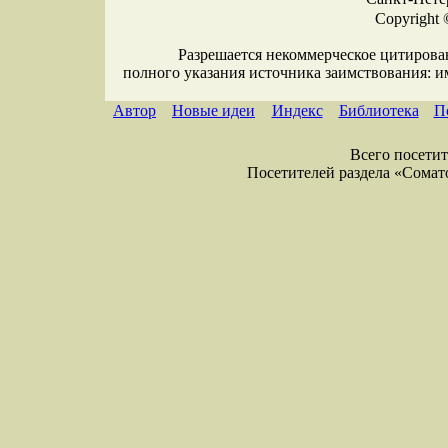
Copyright 
Разрешается некоммерческое цитирова
полного указания источника заимствования: 
Автор
Новые идеи
Индекс
Библиотека
П
Всего посетите
Посетителей раздела «Соматол