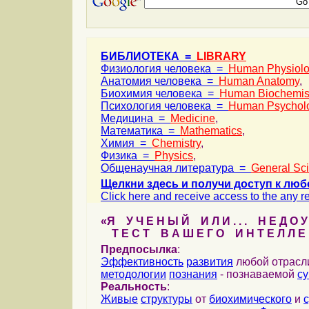
БИБЛИОТЕКА =
LIBRARY
Физиология человека =
Human Physiol
Анатомия человека =
Human Anatomy
,
Биохимия человека =
Human Biochemis
Психология человека =
Human Psychol
Медицина =
Medicine
,
Математика =
Mathematics
,
Химия =
Chemistry
,
Физика =
Physics
,
Общенаучная литература =
General Sc
Щелкни здесь и получи доступ к люб
Click here and receive access to the any ref
«Я У Ч Е Н Ы Й И Л И . . . Н Е Д О У
Т Е С Т В А Ш Е Г О И Н Т Е Л Л Е 
Предпосылка
:
Эффективность
развития
любой отрас
методологии
познания
- познаваемой
с
Реальность
:
Живые
структуры
от
биохимического
и