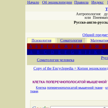
Начало
Об энциклопедии
Правила
Индекс
Т
Антропология: дух 
или
Пневмапс
Русско-англо-русска
Общий предмет
Психология
Соматология
Математи
А
Б
В
Г
Д
Е
Ж
З
И
К
Л
М
Н
A
B
C
D
E
F
G
H
I
J
K
L
Рус
Соматология человека
Copy of the Encyclopedia =
Копия энциклопе
КЛЕТКА ПОПЕРЕЧНОПОЛОСАТОЙ МЫШЕЧНОЙ 
Клетка
поперечнополосатой мышечной ткани
-
к
ткани
.