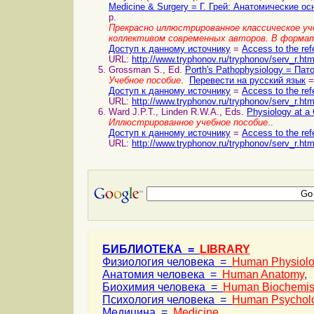
Medicine & Surgery = Г. Грей: Анатомические о
p.
Прекрасно иллюстрированное классическое уче
коллективом современных авторов. В формат
Доступ к данному источнику
=
Access to the ref
URL:
http://www.tryphonov.ru/tryphonov/serv_r.ht
Grossman S., Ed.
Porth's Pathophysiology = Па
Учебное пособие
.
Перевести на русский язык
=
Доступ к данному источнику
=
Access to the ref
URL:
http://www.tryphonov.ru/tryphonov/serv_r.ht
Ward J.P.T., Linden R.W.A., Eds.
Physiology at 
Иллюстрированное учебное пособие
..
Доступ к данному источнику
=
Access to the ref
URL:
http://www.tryphonov.ru/tryphonov/serv_r.ht
БИБЛИОТЕКА =
LIBRARY
Физиология человека =
Human Physiol
Анатомия человека =
Human Anatomy
,
Биохимия человека =
Human Biochemis
Психология человека =
Human Psychol
Медицина =
Medicine
,