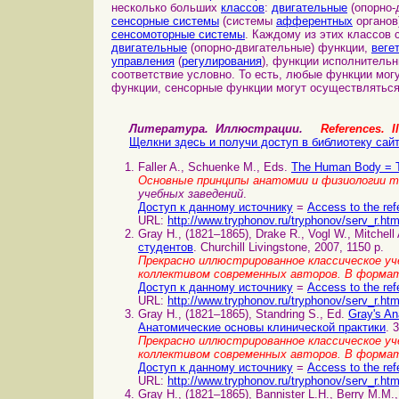
несколько больших
классов
:
двигательные
(опорно-
сенсорные системы
(системы
афферентных
органов
сенсомоторные системы
. Каждому из этих классов
двигательные
(опорно-двигательные) функции,
веге
управления
(
регулирования
), функции исполнительн
соответствие условно. То есть, любые функции мо
функции, сенсорные функции могут осуществляться
Литература. Иллюстрации.
References. Il
Щелкни здесь и получи доступ в библиотеку сай
Faller A., Schuenke M., Eds.
The Human Body = 
Основные принципы анатомии и физиологии т
учебных заведений
.
Доступ к данному источнику
=
Access to the ref
URL:
http://www.tryphonov.ru/tryphonov/serv_r.ht
Gray H., (1821–1865), Drake R., Vogl W., Mitchell
студентов
. Churchill Livingstone, 2007, 1150 p.
Прекрасно иллюстрированное классическое уче
коллективом современных авторов. В форма
Доступ к данному источнику
=
Access to the ref
URL:
http://www.tryphonov.ru/tryphonov/serv_r.ht
Gray H., (1821–1865), Standring S., Ed.
Gray's An
Анатомические основы клинической практики
. 
Прекрасно иллюстрированное классическое уче
коллективом современных авторов. В форма
Доступ к данному источнику
=
Access to the ref
URL:
http://www.tryphonov.ru/tryphonov/serv_r.ht
Gray H., (1821–1865), Bannister L.H., Berry M.M.,