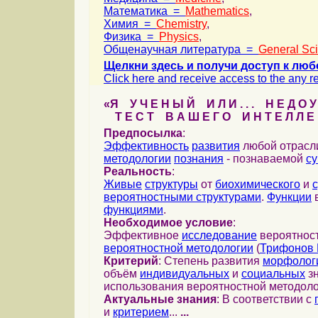
Математика =
Mathematics
,
Химия =
Chemistry
,
Физика =
Physics
,
Общенаучная литература =
General Sc
Щелкни здесь и получи доступ к люб
Click here and receive access to the any ref
«Я У Ч Е Н Ы Й И Л И . . . Н Е Д О У
Т Е С Т В А Ш Е Г О И Н Т Е Л Л Е 
Предпосылка
:
Эффективность
развития
любой отрас
методологии
познания
- познаваемой
с
Реальность
:
Живые
структуры
от
биохимического
и
вероятностными структурами
.
Функции
в
функциями
.
Необходимое условие
:
Эффективное
исследование
вероятност
вероятностной методологии
(
Трифонов 
Критерий
: Степень развития
морфолог
объём
индивидуальных
и
социальных
зн
использования вероятностной методоло
Актуальные знания
: В соответствии с
и
критерием
...
...