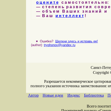
о ц е н и т е
с а м о с т о я т е л ь н о:
— с т е п е н ь р а з в и т и я с о в р 
— о б ъ е м В а ш и х з н а н и й и
— В а ш
и н т е л л е к т
!
♥
Ошибка?
Щелкни здесь и исправь ее!
(author):
tryphonov@yandex.ru
Санкт-Петер
Copyright 
Разрешается некоммерческое цитирова
полного указания источника заимствования: 
Автор
Новые идеи
Индекс
Библиотека
П
Всего посетите
Посетителей раздела «Соматол