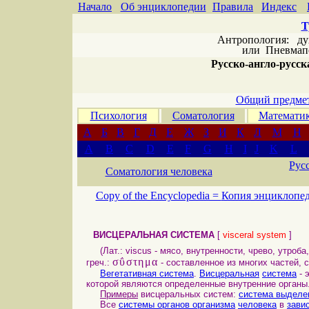
Начало
Об энциклопедии
Правила
Индекс
Т
Антропология: дух 
или
Пневмапс
Русско-англо-русска
Общий предмет
Психология
Соматология
Математи
А
Б
В
Г
Д
Е
Ж
З
И
К
Л
М
Н
A
B
C
D
E
F
G
H
I
J
K
L
Рус
Соматология человека
Copy of the Encyclopedia =
Копия энциклопе
ВИСЦЕРАЛЬНАЯ СИСТЕМА
[
visceral system
]
(Лат.: viscus - мясо, внутренности, чрево, утроба
σΰστημα
греч.:
- составленное из многих частей,
Вегетативная система
.
Висцеральная
система
- 
которой являются определенные внутренние органы
Примеры
висцеральных систем:
система выделе
Все
системы органов организма
человека
в
зави