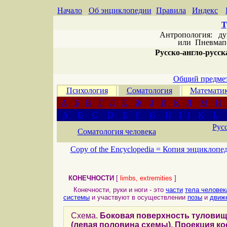
Начало
Об энциклопедии
Правила
Индекс
Т
Антропология: дух 
или
Пневмапс
Русско-англо-русска
Общий предмет
Психология
Соматология
Математи
А
Б
В
Г
Д
Е
Ж
З
И
К
Л
М
Н
A
B
C
D
E
F
G
H
I
J
K
L
Рус
Соматология человека
Copy of the Encyclopedia =
Копия энциклопе
КОНЕЧНОСТИ
[
limbs, extremities
]
Конечности, руки и ноги - это
части
тела человек
системы
и участвуют в осуществлении
позы
и
движ
Схема.
Боковая поверхность туловищ
(левая половина схемы). Проекция ко