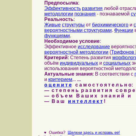
Предпосылка
:
Эффективность
развития
любой отрас
методологии
познания
- познаваемой
с
Реальность
:
Живые
структуры
от
биохимического
и
вероятностными структурами
.
Функции
в
функциями
.
Необходимое условие
:
Эффективное
исследование
вероятност
вероятностной методологии
(
Трифонов 
Критерий
: Степень развития
морфолог
объём
индивидуальных
и
социальных
зн
использования вероятностной методоло
Актуальные знания
: В соответствии с
и
критерием
...
...
о ц е н и т е
с а м о с т о я т е л ь н о:
— с т е п е н ь р а з в и т и я с о в р 
— о б ъ е м В а ш и х з н а н и й и
— В а ш
и н т е л л е к т
!
♥
Ошибка?
Щелкни здесь и исправь ее!