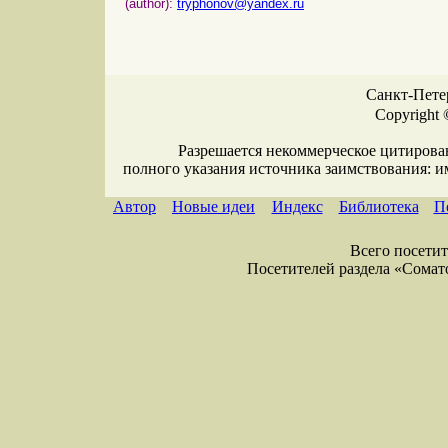
(author):
tryphonov@yandex.ru
Санкт-Петер
Copyright 
Разрешается некоммерческое цитирова
полного указания источника заимствования: 
Автор
Новые идеи
Индекс
Библиотека
П
Всего посетите
Посетителей раздела «Соматол