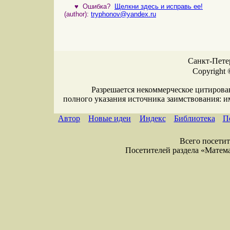
♥
Ошибка?
Щелкни здесь и исправь ее!
(author):
tryphonov@yandex.ru
Санкт-Петер
Copyright 
Разрешается некоммерческое цитирова
полного указания источника заимствования: 
Автор
Новые идеи
Индекс
Библиотека
П
Всего посетите
Посетителей раздела «Математи