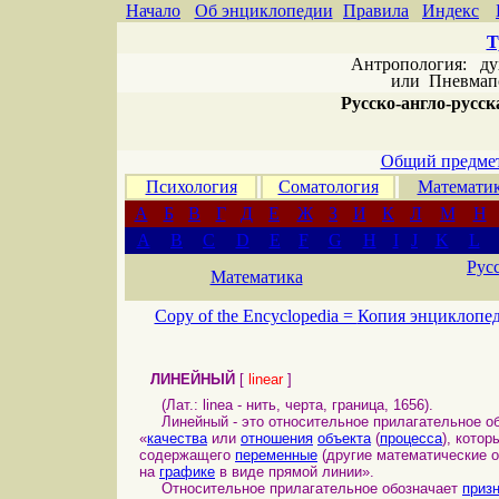
Начало
Об энциклопедии
Правила
Индекс
Т
Антропология: дух 
или
Пневмапс
Русско-англо-русска
Общий предмет
Психология
Соматология
Математи
А
Б
В
Г
Д
Е
Ж
З
И
К
Л
М
Н
A
B
C
D
E
F
G
H
I
J
K
L
Рус
Математика
Copy of the Encyclopedia =
Копия энциклопе
ЛИНЕЙНЫЙ
[
linear
]
(Лат.: linea - нить, черта, граница, 1656).
Линейный - это относительное прилагательное обр
«
качества
или
отношения
объекта
(
процесса
), кото
содержащего
переменные
(другие математические 
на
графике
в виде прямой линии».
Относительное прилагательное обозначает
приз