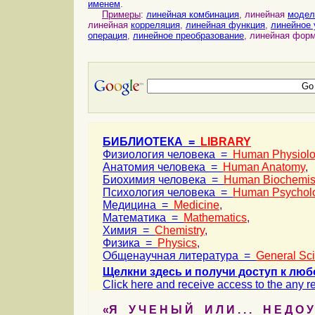
именем
.
Примеры
:
линейная комбинация
, линейная
модел
линейная
корреляция
,
линейная функция
,
линейное 
операция
,
линейное преобразование
, линейная фор
БИБЛИОТЕКА =
LIBRARY
Физиология человека =
Human Physiol
Анатомия человека =
Human Anatomy
,
Биохимия человека =
Human Biochemis
Психология человека =
Human Psychol
Медицина =
Medicine
,
Математика =
Mathematics
,
Химия =
Chemistry
,
Физика =
Physics
,
Общенаучная литература =
General Sc
Щелкни здесь и получи доступ к люб
Click here and receive access to the any ref
«Я У Ч Е Н Ы Й И Л И . . . Н Е Д О У