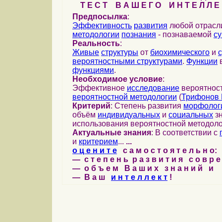
Т Е С Т В А Ш Е Г О И Н Т Е Л Л Е 
Предпосылка
:
Эффективность
развития
любой отрас
методологии
познания
- познаваемой
с
Реальность
:
Живые
структуры
от
биохимического
и
вероятностными структурами
.
Функции
в
функциями
.
Необходимое условие
:
Эффективное
исследование
вероятност
вероятностной методологии
(
Трифонов 
Критерий
: Степень развития
морфолог
объём
индивидуальных
и
социальных
зн
использования вероятностной методоло
Актуальные знания
: В соответствии с
и
критерием
...
...
о ц е н и т е
с а м о с т о я т е л ь н о:
— с т е п е н ь р а з в и т и я с о в р 
— о б ъ е м В а ш и х з н а н и й и
— В а ш
и н т е л л е к т
!