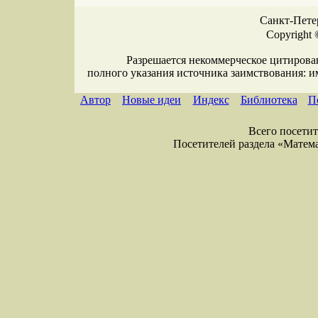
Санкт-Петер
Copyright 
Разрешается некоммерческое цитирова
полного указания источника заимствования: 
Автор
Новые идеи
Индекс
Библиотека
П
Всего посетите
Посетителей раздела «Математи