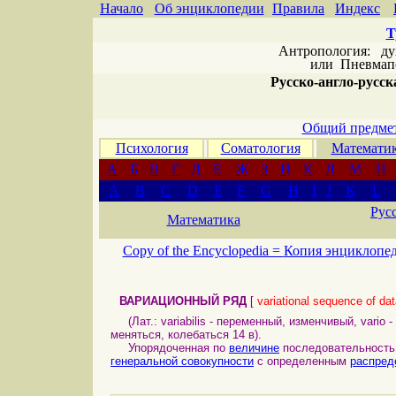
Начало
Об энциклопедии
Правила
Индекс
Т
Антропология: дух 
или
Пневмапс
Русско-англо-русска
Общий предмет
Психология
Соматология
Математи
А
Б
В
Г
Д
Е
Ж
З
И
К
Л
М
Н
A
B
C
D
E
F
G
H
I
J
K
L
Рус
Математика
Copy of the Encyclopedia =
Копия энциклопе
ВАРИАЦИОННЫЙ РЯД
[
variational sequence of da
(Лат.: variabilis - переменный, изменчивый, vario 
меняться, колебаться 14 в).
Упорядоченная по
величине
последовательност
генеральной совокупности
с определенным
распред