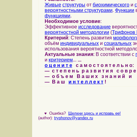
Живые
структуры
от
биохимического
и
вероятностными структурами
.
Функции
в
функциями
.
Необходимое условие
:
Эффективное
исследование
вероятност
вероятностной методологии
(
Трифонов 
Критерий
: Степень развития
морфолог
объём
индивидуальных
и
социальных
зн
использования вероятностной методоло
Актуальные знания
: В соответствии с
и
критерием
...
...
о ц е н и т е
с а м о с т о я т е л ь н о:
— с т е п е н ь р а з в и т и я с о в р 
— о б ъ е м В а ш и х з н а н и й и
— В а ш
и н т е л л е к т
!
♥
Ошибка?
Щелкни здесь и исправь ее!
(author):
tryphonov@yandex.ru