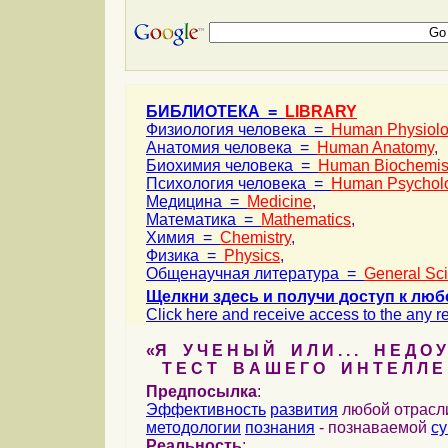
БИБЛИОТЕКА =
LIBRARY
Физиология человека =
Human Physiol
Анатомия человека =
Human Anatomy
,
Биохимия человека =
Human Biochemis
Психология человека =
Human Psychol
Медицина =
Medicine
,
Математика =
Mathematics
,
Химия =
Chemistry
,
Физика =
Physics
,
Общенаучная литература =
General Sc
Щелкни здесь и получи доступ к люб
Click here and receive access to the any ref
«Я У Ч Е Н Ы Й И Л И . . . Н Е Д О У
Т Е С Т В А Ш Е Г О И Н Т Е Л Л Е 
Предпосылка
:
Эффективность
развития
любой отрас
методологии
познания
- познаваемой
с
Реальность
: