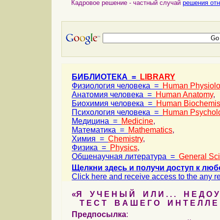
Кадровое решение - частный случай
решения отн
БИБЛИОТЕКА =
LIBRARY
Физиология человека =
Human Physiol
Анатомия человека =
Human Anatomy
,
Биохимия человека =
Human Biochemis
Психология человека =
Human Psychol
Медицина =
Medicine
,
Математика =
Mathematics
,
Химия =
Chemistry
,
Физика =
Physics
,
Общенаучная литература =
General Sc
Щелкни здесь и получи доступ к люб
Click here and receive access to the any ref
«Я У Ч Е Н Ы Й И Л И . . . Н Е Д О У
Т Е С Т В А Ш Е Г О И Н Т Е Л Л Е 
Предпосылка
: