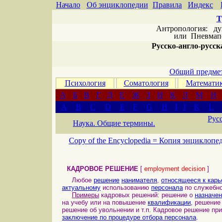
Начало
Об энциклопедии
Правила
Индекс
Т
Антропология: дух 
или
Пневмапс
Русско-англо-русска
Общий предмет
Психология
Соматология
Математи
А
Б
В
Г
Д
Е
Ж
З
И
К
Л
М
Н
A
B
C
D
E
F
G
H
I
J
K
L
Рус
Наука. Общие термины.
Copy of the Encyclopedia =
Копия энциклопе
КАДРОВОЕ РЕШЕНИЕ
[
employment decision
]
Любое
решение
нанимателя
,
относящееся к карь
актуальному
использованию
персонала
по служебн
Примеры
кадровых решений: решение о
назначе
на учебу или на повышение
квалификации
, решение
решение об увольнении и т.п. Кадровое решение пр
заключение по процедуре отбора персонала
.