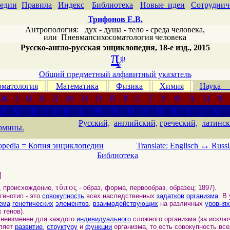
едии
Правила
Индекс
Библиотека
Новые идеи
Сотруднич
Трифонов Е.В.
Антропология: дух - душа - тело - среда человека,
или
Пневмапсихосоматология человека
Русско-англо-русская энциклопедия, 18-е изд., 2015
π
ψ
σ
Общий предметный алфавитный указатель
матология
Математика
Физика
Химия
Наука
Ж
З
И
К
Л
М
Н
О
П
Р
С
Т
У
Ф
Х
Ц
Ч
F
G
H
I
J
K
L
M
N
O
P
Q
R
S
T
U
Русский,
английский,
греческий,
латинск
рмины.
↔
opedia =
Копия энциклопедии
Translate: Englisch
Russi
Библиотека
]
τΰπος
, происхождение,
- образ, форма, первообраз, образец; 1897).
генотип - это
совокупность
всех наследственных
задатков
организма
. В
ема
генетических
элементов
,
взаимодействующих
на различных
уровнях
 генов).
неизменен для каждого
индивидуального
сложного организма (за исклю
еляет
развитие
,
структуру
и
функции
организма, то есть совокупность вс