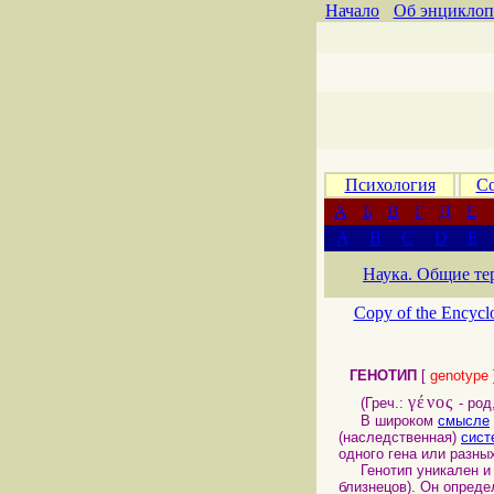
Начало
Об энциклоп
Психология
Со
А
Б
В
Г
Д
Е
A
B
C
D
E
Наука. Общие те
Copy of the Encycl
ГЕНОТИП
[
genotype
γένος
(Греч.:
- род
В широком
смысле
(наследственная)
сист
одного гена или разных
Генотип уникален и 
близнецов). Он опред