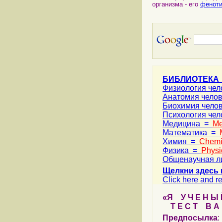
организма - его
фенот
БИБЛИОТЕКА
Физиология че
Анатомия чело
Биохимия чело
Психология че
Медицина =
Me
Математика =
Химия =
Chemi
Физика =
Physi
Общенаучная л
Щелкни здесь 
Click here and re
«Я У Ч Е Н Ы Й
Т Е С Т В А Ш
Предпосылка
: