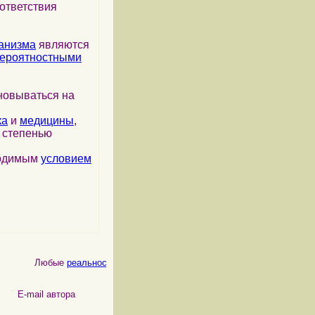
ответствия
анизма
являются
ероятностными
новываться на
ка
и
медицины
,
я степенью
ходимым
условием
Любые
реальности
, как
физические
, так и
психические
, являются
 автора