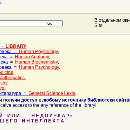
ип
.
В отдельном ок
Site
 =
LIBRARY
ловека =
Human Physiology
,
века =
Human Anatomy
,
века =
Human Biochemistry
,
ловека =
Human Psychology
,
dicine
,
Mathematics
,
stry
,
cs
,
итература =
General Science Lexis
.
и получи доступ к любому источнику библиотеки сайта
ceive access to the any reference of the library!
 И Л И . . . Н Е Д О У Ч К А ?»
 Е Г О И Н Т Е Л Л Е К Т А