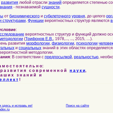
развития
любой отрасли
знаний
определяется степенью со
знания
- познаваемой
сущности
.
ры
от
биохимического
и
субклеточного
уровня
, до целого
орг
 структурами
.
Функции
вероятностных структур являются
в
условие
:
сследование
вероятностных структур и функций должно ос
методологии
(
Трифонов Е.В.
, 1978,..., ..., 2015, …).
пень развития
морфологии
,
физиологии
,
психологии
челове
уальных
и
социальных
знаний в этих областях определяетс
вероятностной методологии.
нания
: В соответствии с
предпосылкой
,
реальностью
, необ
м о с т о я т е л ь н о:
р а з в и т и я с о в р е м е н н о й
н а у к и
,
а ш и х з н а н и й и
е л л е к т
!
 здесь и исправь ее!
Поиск на сайте
E-mail
dex.ru