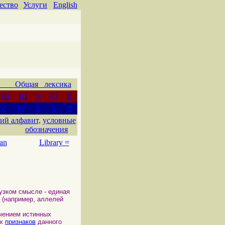
ество
Услуги
English
 Общая лексика
Ш
Щ
Э
Ю
Я
V
W
X
Y
Z
ий алфавит,
условные
обозначения
an
Library =
 узком смысле - единая
(например, аллелей
чением истинных
ех
признаков
данного