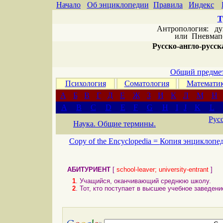
Начало
Об энциклопедии
Правила
Индекс
Т
Антропология: дух 
или
Пневмапс
Русско-англо-русска
Общий предмет
Психология
Соматология
Математи
А
Б
В
Г
Д
Е
Ж
З
И
К
Л
М
Н
A
B
C
D
E
F
G
H
I
J
K
L
Рус
Наука. Общие термины.
Copy of the Encyclopedia =
Копия энциклопе
АБИТУРИЕНТ
[
school-leaver; university-entrant
]
1
. Учащийся, оканчивающий среднюю школу.
2
. Тот, кто поступает в высшее учебное заведен