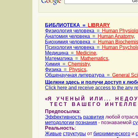
БИБЛИОТЕКА =
LIBRARY
Физиология человека =
Human Physiol
Анатомия человека =
Human Anatomy
,
Биохимия человека =
Human Biochemis
Психология человека =
Human Psychol
Медицина =
Medicine
,
Математика =
Mathematics
,
Химия =
Chemistry
,
Физика =
Physics
,
Общенаучная литература =
General Sc
Щелкни здесь и получи доступ к люб
Click here and receive access to the any ref
«Я У Ч Е Н Ы Й И Л И . . . Н Е Д О У
Т Е С Т В А Ш Е Г О И Н Т Е Л Л Е 
Предпосылка
:
Эффективность
развития
любой отрас
методологии
познания
- познаваемой
с
Реальность
:
Живые
структуры
от
биохимического
и