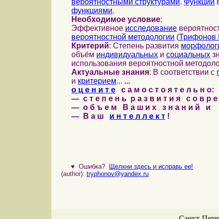
вероятностными структурами
.
Функции
в
функциями
.
Необходимое условие
:
Эффективное
исследование
вероятност
вероятностной методологии
(
Трифонов 
Критерий
: Степень развития
морфолог
объём
индивидуальных
и
социальных
зн
использования вероятностной методоло
Актуальные знания
: В соответствии с
и
критерием
...
...
о ц е н и т е
с а м о с т о я т е л ь н о:
— с т е п е н ь р а з в и т и я с о в р 
— о б ъ е м В а ш и х з н а н и й и
— В а ш
и н т е л л е к т
!
♥
Ошибка?
Щелкни здесь и исправь ее!
(author):
tryphonov@yandex.ru
Санкт-Петер