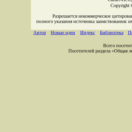
Copyright 
Разрешается некоммерческое цитирова
полного указания источника заимствования: 
Автор
Новые идеи
Индекс
Библиотека
П
Всего посетите
Посетителей раздела «Общая лекс