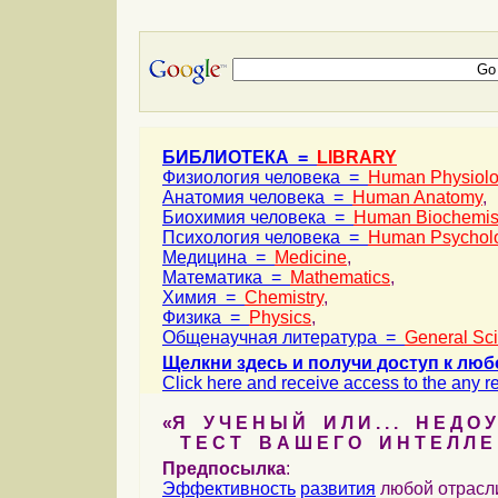
БИБЛИОТЕКА =
LIBRARY
Физиология человека =
Human Physiol
Анатомия человека =
Human Anatomy
,
Биохимия человека =
Human Biochemis
Психология человека =
Human Psychol
Медицина =
Medicine
,
Математика =
Mathematics
,
Химия =
Chemistry
,
Физика =
Physics
,
Общенаучная литература =
General Sc
Щелкни здесь и получи доступ к люб
Click here and receive access to the any ref
«Я У Ч Е Н Ы Й И Л И . . . Н Е Д О У
Т Е С Т В А Ш Е Г О И Н Т Е Л Л Е 
Предпосылка
:
Эффективность
развития
любой отрас