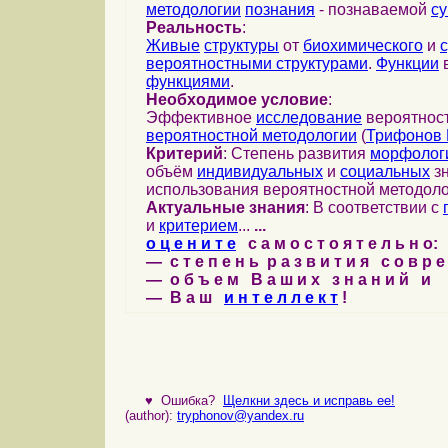
методологии
познания
- познаваемой
с
Реальность
:
Живые
структуры
от
биохимического
и
вероятностными структурами
.
Функции
в
функциями
.
Необходимое условие
:
Эффективное
исследование
вероятност
вероятностной методологии
(
Трифонов 
Критерий
: Степень развития
морфолог
объём
индивидуальных
и
социальных
зн
использования вероятностной методоло
Актуальные знания
: В соответствии с
и
критерием
...
...
о ц е н и т е
с а м о с т о я т е л ь н о:
— с т е п е н ь р а з в и т и я с о в р 
— о б ъ е м В а ш и х з н а н и й и
— В а ш
и н т е л л е к т
!
♥
Ошибка?
Щелкни здесь и исправь ее!
(author):
tryphonov@yandex.ru