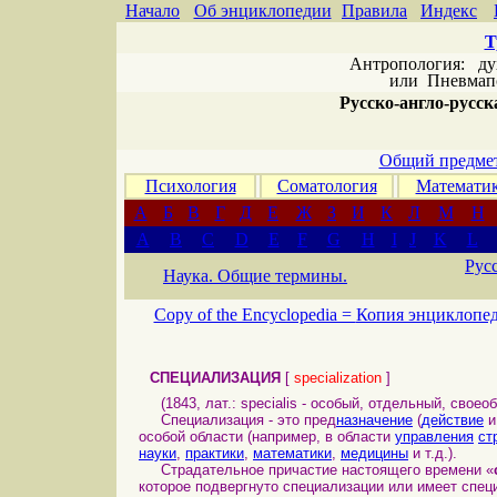
Начало
Об энциклопедии
Правила
Индекс
Т
Антропология: дух 
или
Пневмапс
Русско-англо-русска
Общий предмет
Психология
Соматология
Математи
А
Б
В
Г
Д
Е
Ж
З
И
К
Л
М
Н
A
B
C
D
E
F
G
H
I
J
K
L
Рус
Наука. Общие термины.
Copy of the Encyclopedia =
Копия энциклопе
СПЕЦИАЛИЗАЦИЯ
[
specialization
]
(1843, лат.: specialis - особый, отдельный, своеоб
Специализация - это пред
назначение
(
действие
и
особой области (например, в области
управления
ст
науки
,
практики
,
математики
,
медицины
и т.д.).
Страдательное причастие настоящего времени «
которое подвергнуто специализации или имеет спец