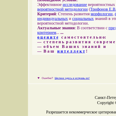
Эффективное
исследование
вероятностных 
вероятностной методологии
(
Трифонов Е.В
Критерий
: Степень развития
морфологии
,
индивидуальных
и
социальных
знаний в эт
вероятностной методологии.
Актуальные знания
: В соответствии с
пре
критерием
...
...
о ц е н и т е
с а м о с т о я т е л ь н о:
— с т е п е н ь р а з в и т и я с о в р е м 
— о б ъ е м В а ш и х з н а н и й и
— В а ш
и н т е л л е к т
!
♥
Ошибка?
Щелкни здесь и исправь ее!
Санкт-Петер
Copyright 
Разрешается некоммерческое цитирова