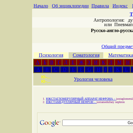
Начало
Об энциклопедии
Правила
Индекс
Т
Антропология: дух 
или
Пневмапс
Русско-англо-русска
Общий предмет
Психология
Соматология
Математика
А
Б
В
Г
Д
Е
Ж
З
И
К
Л
М
Н
A
B
C
D
E
F
G
H
I
J
K
L
Ю–...
Урология человека
Ю–...
ЮКСТАГЛОМЕРУЛЯРНЫЙ АППАРАТ НЕФРОНА –
juxtaglomerul
ЮКСТАМЕДУЛЛЯРНЫЙ НЕФРОН –
juxtamedullary nephron