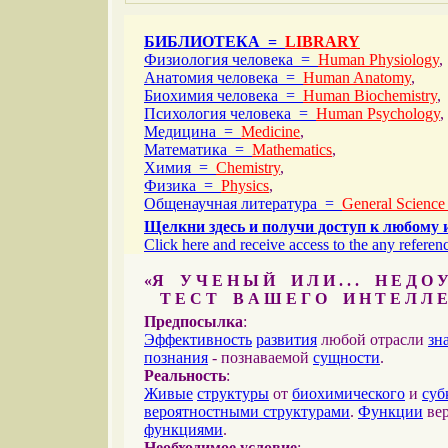
БИБЛИОТЕКА =
LIBRARY
Физиология человека =
Human Physiology
,
Анатомия человека =
Human Anatomy
,
Биохимия человека =
Human Biochemistry
,
Психология человека =
Human Psychology
,
Медицина =
Medicine
,
Математика =
Mathematics
,
Химия =
Chemistry
,
Физика =
Physics
,
Общенаучная литература =
General Science
Щелкни здесь и получи доступ к любому 
Click here and receive access to the any referenc
«Я У Ч Е Н Ы Й И Л И . . . Н Е Д О У
Т Е С Т В А Ш Е Г О И Н Т Е Л Л Е
Предпосылка
:
Эффективность
развития
любой отрасли
зн
познания
- познаваемой
сущности
.
Реальность
:
Живые
структуры
от
биохимического
и
суб
вероятностными структурами
.
Функции
вер
функциями
.
Необходимое условие
: