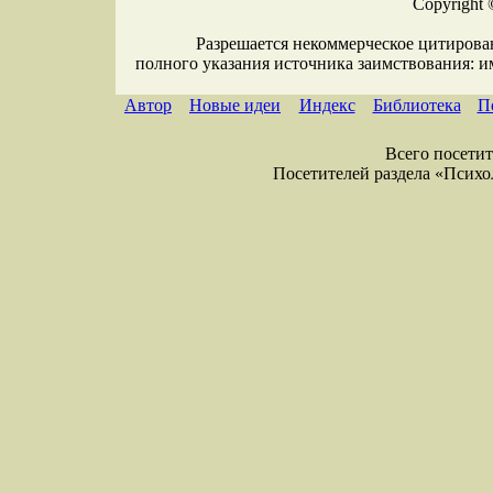
Copyright 
Разрешается некоммерческое цитирова
полного указания источника заимствования: 
Автор
Новые идеи
Индекс
Библиотека
П
Всего посетите
Посетителей раздела «Психоло