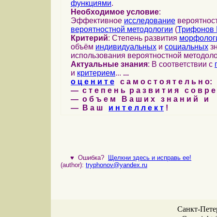
функциями
.
Необходимое условие
:
Эффективное
исследование
вероятност
вероятностной методологии
(
Трифонов 
Критерий
: Степень развития
морфолог
объём
индивидуальных
и
социальных
зн
использования вероятностной методоло
Актуальные знания
: В соответствии с
и
критерием
...
...
о ц е н и т е
с а м о с т о я т е л ь н о:
— с т е п е н ь р а з в и т и я с о в р 
— о б ъ е м В а ш и х з н а н и й и
— В а ш
и н т е л л е к т
!
♥
Ошибка?
Щелкни здесь и исправь ее!
(author):
tryphonov@yandex.ru
Санкт-Петер