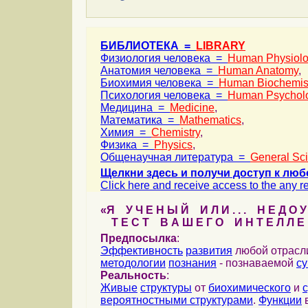
БИБЛИОТЕКА =
LIBRARY
Физиология человека =
Human Physiol
Анатомия человека =
Human Anatomy
,
Биохимия человека =
Human Biochemis
Психология человека =
Human Psychol
Медицина =
Medicine
,
Математика =
Mathematics
,
Химия =
Chemistry
,
Физика =
Physics
,
Общенаучная литература =
General Sc
Щелкни здесь и получи доступ к люб
Click here and receive access to the any ref
«Я У Ч Е Н Ы Й И Л И . . . Н Е Д О У
Т Е С Т В А Ш Е Г О И Н Т Е Л Л Е 
Предпосылка
:
Эффективность
развития
любой отрас
методологии
познания
- познаваемой
с
Реальность
:
Живые
структуры
от
биохимического
и
вероятностными структурами
.
Функции
в