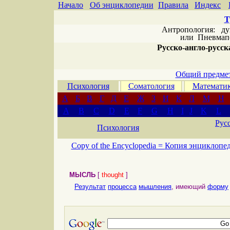
Начало
Об энциклопедии
Правила
Индекс
Т
Антропология: дух 
или
Пневмапс
Русско-англо-русска
Общий предмет
Психология
Соматология
Математи
А
Б
В
Г
Д
Е
Ж
З
И
К
Л
М
Н
A
B
C
D
E
F
G
H
I
J
K
L
Рус
Психология
Copy of the Encyclopedia =
Копия энциклопе
МЫСЛЬ
[
thought
]
Результат
процесса
мышления
, имеющий
форму