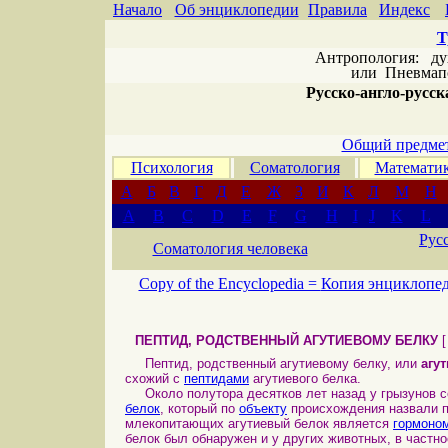
Начало
Об энциклопедии
Правила
Индекс
Т
Антропология: дух 
или
Пневмапс
Русско-англо-русска
Общий предмет
Психология
Соматология
Математи
А
Б
В
Г
Д
Е
Ж
З
И
К
Л
М
Н
A
B
C
D
E
F
G
H
I
J
K
L
Рус
Соматология человека
Copy of the Encyclopedia =
Копия энциклопе
ПЕПТИД, РОДСТВЕННЫЙ АГУТИЕВОМУ БЕЛКУ
Пептид, родственный агутиевому белку, или
агу
схожий с
пептидами
агутиевого белка.
Около полутора десятков лет назад у грызунов с
белок
, который по
объекту
происхождения назвали 
млекопитающих агутиевый белок является
гормоно
белок был обнаружен и у других животных, в частнос