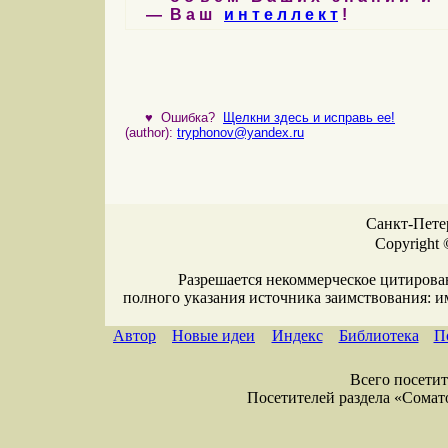
— В а ш
и н т е л л е к т
!
♥
Ошибка?
Щелкни здесь и исправь ее!
(author):
tryphonov@yandex.ru
Санкт-Петер
Copyright 
Разрешается некоммерческое цитирова
полного указания источника заимствования: 
Автор
Новые идеи
Индекс
Библиотека
П
Всего посетите
Посетителей раздела «Соматол