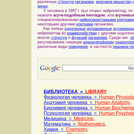
различных
структур
организма
:
мозговое вещество
яички
.
У человека в 1997 г. был открыт нейропептид, по 
назвали
агути-подобным пептидом
, или
агутиевы
специализированными
нейросекреторными клетками
некоторыми другими
клетками
организма.
Как любые
эндогенные
интракринные
аутокринны
нейропептид во
взаимодействии
с другими эндоген
многих
структур
и
функций
организма
. Среди них:
о
регулирование секреции
аденогипофизом
гонадотро
различные виды
поведения
, в частности
пищевое п
БИБЛИОТЕКА =
LIBRARY
Физиология человека =
Human Physiol
Анатомия человека =
Human Anatomy
,
Биохимия человека =
Human Biochemis
Психология человека =
Human Psychol
Медицина =
Medicine
,
Математика =
Mathematics
,
Химия =
Chemistry
,