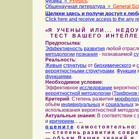
Физика =
Physics
,
Общенаучная литература =
General Sc
Щелкни здесь и получи доступ к люб
Click here and receive access to the any ref
«Я У Ч Е Н Ы Й И Л И . . . Н Е Д О У
Т Е С Т В А Ш Е Г О И Н Т Е Л Л Е 
Предпосылка
:
Эффективность
развития
любой отрас
методологии
познания
- познаваемой
с
Реальность
:
Живые
структуры
от
биохимического
и
вероятностными структурами
.
Функции
в
функциями
.
Необходимое условие
:
Эффективное
исследование
вероятност
вероятностной методологии
(
Трифонов 
Критерий
: Степень развития
морфолог
объём
индивидуальных
и
социальных
зн
использования вероятностной методоло
Актуальные знания
: В соответствии с
и
критерием
...
...
о ц е н и т е
с а м о с т о я т е л ь н о:
— с т е п е н ь р а з в и т и я с о в р 
— о б ъ е м В а ш и х з н а н и й и