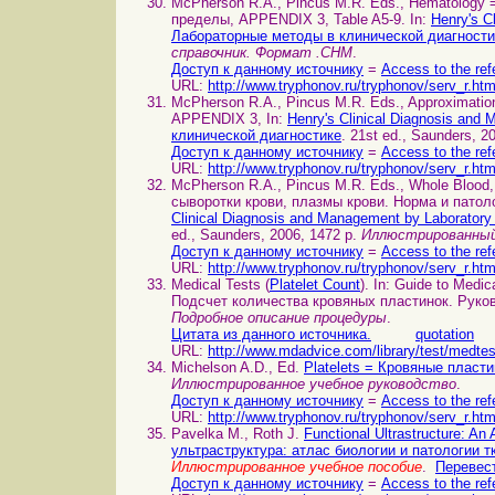
McPherson R.A., Pincus M.R. Eds., Hematology
пределы, APPENDIX 3, Table A5-9. In:
Henry's C
Лабораторные методы в клинической диагности
справочник. Формат .CHM
.
Доступ к данному источнику
=
Access to the ref
URL:
http://www.tryphonov.ru/tryphonov/serv_r.ht
McPherson R.A., Pincus M.R. Eds., Approximatio
APPENDIX 3, In:
Henry's Clinical Diagnosis an
клинической диагностике
. 21st ed., Saunders, 2
Доступ к данному источнику
=
Access to the ref
URL:
http://www.tryphonov.ru/tryphonov/serv_r.ht
McPherson R.A., Pincus M.R. Eds., Whole Blood
сыворотки крови, плазмы крови. Норма и патол
Clinical Diagnosis and Management by Laborato
ed., Saunders, 2006, 1472 p.
Иллюстрированный
Доступ к данному источнику
=
Access to the ref
URL:
http://www.tryphonov.ru/tryphonov/serv_r.ht
Medical Tests (
Platelet Count
). In: Guide to Medic
Подсчет количества кровяных пластинок. Руко
Подробное описание процедуры
.
Цитата из данного источника.
quotation
URL:
http://www.mdadvice.com/library/test/medtes
Michelson A.D., Ed.
Platelets = Кровяные пласти
Иллюстрированное учебное руководство
.
Доступ к данному источнику
=
Access to the ref
URL:
http://www.tryphonov.ru/tryphonov/serv_r.ht
Pavelka M., Roth J.
Functional Ultrastructure: A
ультраструктура: атлас биологии и патологии т
Иллюстрированное учебное пособие
.
Перевест
Доступ к данному источнику
=
Access to the ref