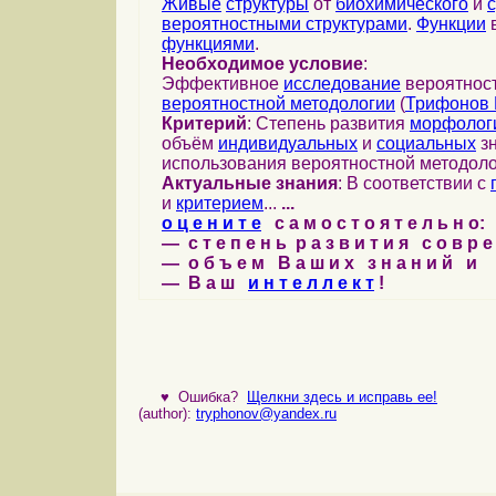
Живые
структуры
от
биохимического
и
вероятностными структурами
.
Функции
в
функциями
.
Необходимое условие
:
Эффективное
исследование
вероятност
вероятностной методологии
(
Трифонов 
Критерий
: Степень развития
морфолог
объём
индивидуальных
и
социальных
зн
использования вероятностной методоло
Актуальные знания
: В соответствии с
и
критерием
...
...
о ц е н и т е
с а м о с т о я т е л ь н о:
— с т е п е н ь р а з в и т и я с о в р 
— о б ъ е м В а ш и х з н а н и й и
— В а ш
и н т е л л е к т
!
♥
Ошибка?
Щелкни здесь и исправь ее!
(author):
tryphonov@yandex.ru