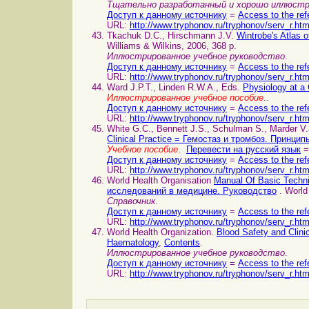
Тщательно разработанный и хорошо иллюстри
Доступ к данному источнику
=
Access to the ref
URL:
http://www.tryphonov.ru/tryphonov/serv_r.ht
Tkachuk D.C., Hirschmann J.V.
Wintrobe's Atlas
Williams & Wilkins, 2006, 368 p.
Иллюстрированное учебное руководство
.
Доступ к данному источнику
=
Access to the ref
URL:
http://www.tryphonov.ru/tryphonov/serv_r.ht
Ward J.P.T., Linden R.W.A., Eds.
Physiology at 
Иллюстрированное учебное пособие
..
Доступ к данному источнику
=
Access to the ref
URL:
http://www.tryphonov.ru/tryphonov/serv_r.ht
White G.C., Bennett J.S., Schulman S., Marder V.
Clinical Practice = Гемостаз и тромбоз. Принци
Учебное пособие
.
Перевести на русский язык
=
Доступ к данному источнику
=
Access to the ref
URL:
http://www.tryphonov.ru/tryphonov/serv_r.ht
World Health Organisation
Manual Of Basic Techn
исследований в медицине. Руководство
. World
Справочник
.
Доступ к данному источнику
=
Access to the ref
URL:
http://www.tryphonov.ru/tryphonov/serv_r.ht
World Health Organization.
Blood Safety and Clini
Haematology
,
Contents
.
Иллюстрированное учебное руководство
.
Доступ к данному источнику
=
Access to the ref
URL:
http://www.tryphonov.ru/tryphonov/serv_r.ht