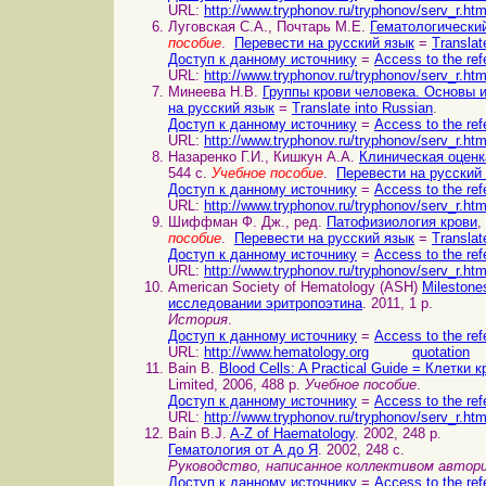
URL:
http://www.tryphonov.ru/tryphonov/serv_r.ht
Луговская С.А., Почтарь М.Е.
Гематологически
пособие
.
Перевести на русский язык
=
Translat
Доступ к данному источнику
=
Access to the ref
URL:
http://www.tryphonov.ru/tryphonov/serv_r.ht
Минеева Н.В.
Группы крови человека. Основы 
на русский язык
=
Translate into Russian
.
Доступ к данному источнику
=
Access to the ref
URL:
http://www.tryphonov.ru/tryphonov/serv_r.ht
Назаренко Г.И., Кишкун А.А.
Клиническая оценк
544 с.
Учебное пособие
.
Перевести на русский
Доступ к данному источнику
=
Access to the ref
URL:
http://www.tryphonov.ru/tryphonov/serv_r.ht
Шиффман Ф. Дж., ред.
Патофизиология крови
,
пособие
.
Перевести на русский язык
=
Translat
Доступ к данному источнику
=
Access to the ref
URL:
http://www.tryphonov.ru/tryphonov/serv_r.ht
American Society of Hematology (ASH)
Milestone
исследовании эритропоэтина
. 2011, 1 p.
История
.
Доступ к данному источнику
=
Access to the ref
URL:
http://www.hematology.org
quotation
Bain B.
Blood Cells: A Practical Guide = Клетки
Limited, 2006, 488 p.
Учебное пособие
.
Доступ к данному источнику
=
Access to the ref
URL:
http://www.tryphonov.ru/tryphonov/serv_r.ht
Bain B.J.
A-Z of Haematology
. 2002, 248 p.
Гематология от А до Я
. 2002, 248 с.
Руководство, написанное коллективом авто
Доступ к данному источнику
=
Access to the ref