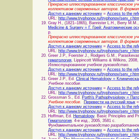
Прекрасно иллюстрированное классическое уче
коллективом современных авторов. В форма
Доступ к данному источнику
=
Access to the ref
URL:
http://www.tryphonov.ru/tryphonov/serv_r.ht
Gray H., (1821–1865), Bannister L.H., Berry M.M.,
Medicine & Surgery = Г. Грей: Анатомические о
p.
Прекрасно иллюстрированное классическое уче
коллективом современных авторов. В формат
Доступ к данному источнику
=
Access to the ref
URL:
http://www.tryphonov.ru/tryphonov/serv_r.ht
Greer J.P., Foerster J., Rodgers G.M., Paraskeva
гематология
, Lippincott Williams & Wilkins, 2008,
Иллюстрированное учебное руководство
.
Доступ к данному источнику
=
Access to the ref
URL:
http://www.tryphonov.ru/tryphonov/serv_r.ht
Greer J.P., Ed.
Clinical Hematology = Клиническ
Учебное пособие
.
Доступ к данному источнику
=
Access to the ref
URL:
http://www.tryphonov.ru/tryphonov/serv_r.ht
Grossman S., Ed.
Porth's Pathophysiology = Па
Учебное пособие
.
Перевести на русский язык
=
Доступ к данному источнику
=
Access to the ref
URL:
http://www.tryphonov.ru/tryphonov/serv_r.ht
Hoffman, Ed.
Hematology
. Basic Principles and Pr
Гематология
. 4-е изд., 2005, 3581 с.
Фундаментальное руководство разработанно
Доступ к данному источнику
=
Access to the ref
URL:
http://www.tryphonov.ru/tryphonov/serv_r.ht