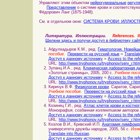
Управляют этим объектом
нейрогуморальные
регул
Представление
о системе крови и соответству
Фёдорович Ланг (1875-1948).
См. в отдельном окне:
СИСТЕМА КРОВИ: ИЛЛЮСТ
Литература. Иллюстрации.
References. Il
Щелкни здесь и получи доступ в библиотеку сай
Абдулкадыров К.М., ред.
Гематология. Новейш
пособие
.
Перевести на русский язык
=
Translat
Доступ к данному источнику
=
Access to the ref
URL:
http://www.tryphonov.ru/tryphonov/serv_r.ht
Зупанц И.А., ред.
Клиническая лабораторная д
«Золотые страницы», 2005, 200 с.
Учебное пос
Доступ к данному источнику
=
Access to the ref
URL:
http://www.tryphonov.ru/tryphonov/serv_r.ht
Киричук В.Ф.
Физиология крови
. Саратов, Сара
Учебное пособие
.
Перевести на русский язык
=
Доступ к данному источнику
=
Access to the ref
URL:
http://www.tryphonov.ru/tryphonov/serv_r.ht
Козинец Г.И., ред.
Атлас клеток крови и костног
Монография, созданная коллективом авторов.
Доступ к данному источнику
=
Access to the ref
URL:
http://www.tryphonov.ru/tryphonov/serv_r.ht
Козлов В.И., Кривский И.П.
Анатомия лимфоидн
университета дружбы народов, 2005, 56 с.
Иллю
Translate into Russian
.
Доступ к данному источнику
=
Access to the ref