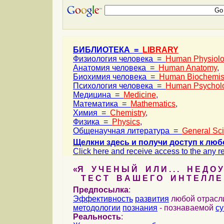
БИБЛИОТЕКА =
LIBRARY
Физиология человека =
Human Physiol
Анатомия человека =
Human Anatomy
,
Биохимия человека =
Human Biochemis
Психология человека =
Human Psychol
Медицина =
Medicine
,
Математика =
Mathematics
,
Химия =
Chemistry
,
Физика =
Physics
,
Общенаучная литература =
General Sc
Щелкни здесь и получи доступ к люб
Click here and receive access to the any ref
«Я У Ч Е Н Ы Й И Л И . . . Н Е Д О У
Т Е С Т В А Ш Е Г О И Н Т Е Л Л Е 
Предпосылка
:
Эффективность
развития
любой отрас
методологии
познания
- познаваемой
с
Реальность
: