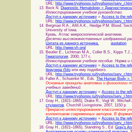
URL:
http://www.tryphonov.ru/tryphonov/serv_r.ht
Beck N.
Diagnostic Hematology = Диагностическ
Иллюстрированное учебное руководство
.
Доступ к данному источнику
=
Access to the ref
URL:
http://www.tryphonov.ru/tryphonov/serv_r.ht
Bergman R.A., Afifi A.K., Heidge P.M. Blood. Secti
University of Iowa.
Кровь. Атлас микроскопической анатомии.
Десятки высококачественных изображений раз
Цитата из данного источника.
quotation
URL:
http://www.vh.org/
Beutler E., Lichtman M.A., Coller B.S., Kipps T.J.
Гематология
. 2000, 177 c.
Иллюстрированное учебное пособие. Норма и 
Доступ к данному источнику
=
Access to the ref
браузера iSilo
или ему подобного.
URL:
http://www.tryphonov.ru/tryphonov/serv_r.ht
Faller A., Schuenke M., Eds.
The Human Body = 
Основные принципы анатомии и физиологии т
учебных заведений
.
Доступ к данному источнику
=
Access to the ref
URL:
http://www.tryphonov.ru/tryphonov/serv_r.ht
Gray H., (1821–1865), Drake R., Vogl W., Mitchell
студентов
. Churchill Livingstone, 2007, 1150 p.
Прекрасно иллюстрированное классическое уче
коллективом современных авторов. В форма
Доступ к данному источнику
=
Access to the ref
URL:
http://www.tryphonov.ru/tryphonov/serv_r.ht
Gray H., (1821–1865), Standring S., Ed.
Gray's An
Анатомические основы клинической практики
. 