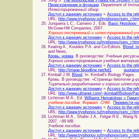
Jung S.
The Mononuclear Phagocyte System – Or
Происхождение и функции
. Department of Immun
Иллюстрированный обзор
.
Доступ к данному источнику
=
Access to the ref
URL:
http://www.tryphonov.ru/tryphonov/serv_r.ht
Junqueira L.C., Carneiro J., Eds.
Basic Histology:
McGraw-Hill Companies, 2007.
Хорошо построенный и иллюстрированный уч
Доступ к данному источнику
=
Access to the ref
URL:
http://www.tryphonov.ru/tryphonov/serv_r.ht
Keating A., Kouides P.A. and Co-Editors.
Blood: n
and News,
Кровь: норма
. В руководстве: Учебные ресурсы
Хорошо иллюстрированные учебные материал
Доступ к данному источнику
=
Access to the ref
URL:
http://image.bloodline.net/bd1
quotatio
Kimball J.W.
Blood
. In: Kimball's Biology Pages.
Кровь. В руководстве: «Страницы биологии д-р
Тщательно разработанное и хорошо иллюстри
Доступ к данному источнику
=
Access to the ref
URL:
http://www.ultranet.com/~jkimball/BiologyPa
Lichtman M.A., Ed.
Williams Hematology = Гемат
учебное пособие. Формат .CHM
.
Перевести на
Доступ к данному источнику
=
Access to the ref
URL:
http://www.tryphonov.ru/tryphonov/serv_r.ht
Lichtman M.A., Shafer J.A., Felgar R.E., Wang N
2007, ~89 MB.
Учебное пособие
.
Доступ к данному источнику
=
Access to the ref
URL:
http://www.tryphonov.ru/tryphonov/serv_r.ht