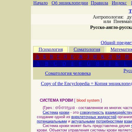
Начало
Об энциклопедии
Правила
Индекс
Т
Антропология: дух 
или
Пневмапс
Русско-англо-русска
Общий предмет
Психология
Соматология
Математи
А
Б
В
Г
Д
Е
Ж
З
И
К
Л
М
Н
A
B
C
D
E
F
G
H
I
J
K
L
Рус
Соматология человека
Copy of the Encyclopedia =
Копия энциклопе
СИСТЕМА КРОВИ
[
blood system
]
σΰστημα
(Греч.:
- составленное из многих часте
Система
крови
- это
совокупность
взаимодейств
создание одной из
внеклеточных жидкостей
организ
потенциальными
и
актуальными
потребностями
вза
Система крови может быть представлена двумя
крови. Объектом управления системы крови являетс