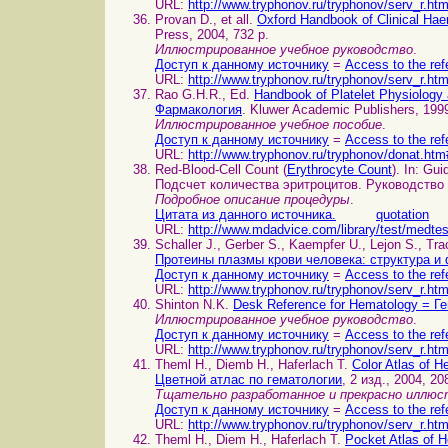
URL:
http://www.tryphonov.ru/tryphonov/serv_r.ht
Provan D., et all.
Oxford Handbook of Clinical H
Press, 2004, 732 p.
Иллюстрированное учебное руководство
.
Доступ к данному источнику
=
Access to the ref
URL:
http://www.tryphonov.ru/tryphonov/serv_r.ht
Rao G.H.R., Ed.
Handbook of Platelet Physiolog
Фармакология
. Kluwer Academic Publishers, 1999
Иллюстрированное учебное пособие
.
Доступ к данному источнику
=
Access to the ref
URL:
http://www.tryphonov.ru/tryphonov/donat.htm
Red-Blood-Cell Count (
Erythrocyte Count
). In: Gu
Подсчет количества эритроцитов. Руководство
Подробное описание процедуры
.
Цитата из данного источника.
quotation
URL:
http://www.mdadvice.com/library/test/medtes
Schaller J., Gerber S., Kaempfer U., Lejon S., Tr
Протеины плазмы крови человека: структура и
Доступ к данному источнику
=
Access to the ref
URL:
http://www.tryphonov.ru/tryphonov/serv_r.ht
Shinton N.K.
Desk Reference for Hematology = 
Иллюстрированное учебное руководство
.
Доступ к данному источнику
=
Access to the ref
URL:
http://www.tryphonov.ru/tryphonov/serv_r.ht
Theml H., Diemb H., Haferlach T.
Color Atlas of H
Цветной атлас по гематологии
, 2 изд., 2004, 20
Тщательно разработанное и прекрасно иллюс
Доступ к данному источнику
=
Access to the ref
URL:
http://www.tryphonov.ru/tryphonov/serv_r.ht
Theml H., Diem H., Haferlach T.
Pocket Atlas of