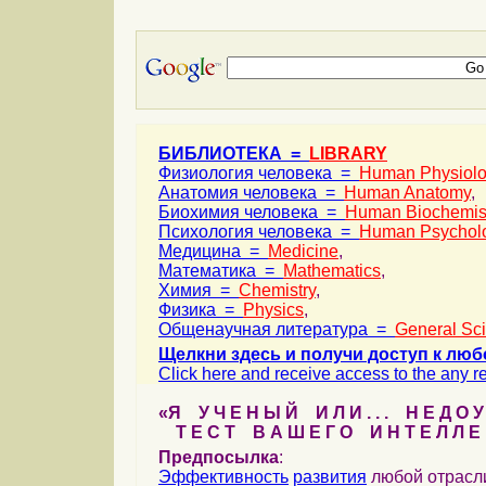
БИБЛИОТЕКА =
LIBRARY
Физиология человека =
Human Physiol
Анатомия человека =
Human Anatomy
,
Биохимия человека =
Human Biochemis
Психология человека =
Human Psychol
Медицина =
Medicine
,
Математика =
Mathematics
,
Химия =
Chemistry
,
Физика =
Physics
,
Общенаучная литература =
General Sc
Щелкни здесь и получи доступ к люб
Click here and receive access to the any ref
«Я У Ч Е Н Ы Й И Л И . . . Н Е Д О У
Т Е С Т В А Ш Е Г О И Н Т Е Л Л Е 
Предпосылка
:
Эффективность
развития
любой отрас