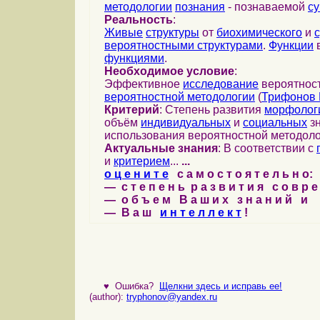
методологии
познания
- познаваемой
с
Реальность
:
Живые
структуры
от
биохимического
и
вероятностными структурами
.
Функции
в
функциями
.
Необходимое условие
:
Эффективное
исследование
вероятност
вероятностной методологии
(
Трифонов 
Критерий
: Степень развития
морфолог
объём
индивидуальных
и
социальных
зн
использования вероятностной методоло
Актуальные знания
: В соответствии с
и
критерием
...
...
о ц е н и т е
с а м о с т о я т е л ь н о:
— с т е п е н ь р а з в и т и я с о в р 
— о б ъ е м В а ш и х з н а н и й и
— В а ш
и н т е л л е к т
!
♥
Ошибка?
Щелкни здесь и исправь ее!
(author):
tryphonov@yandex.ru