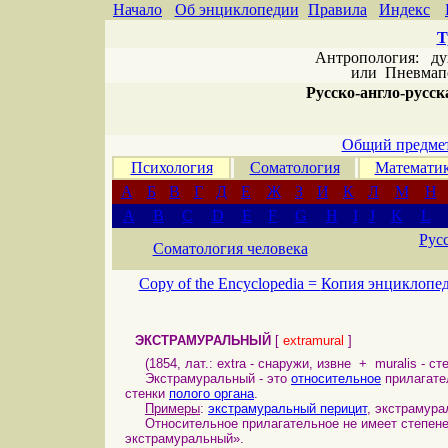
Начало
Об энциклопедии
Правила
Индекс
Т
Антропология: дух 
или
Пневмапс
Русско-англо-русска
Общий предмет
Психология
Соматология
Математи
А
Б
В
Г
Д
Е
Ж
З
И
К
Л
М
Н
A
B
C
D
E
F
G
H
I
J
K
L
Рус
Соматология человека
Copy of the Encyclopedia =
Копия энциклопе
ЭКСТРАМУРАЛЬНЫЙ
[
extramural
]
(1854, лат.: extra - снаружи, извне + muralis - сте
Экстрамуральный - это
относительное
прилагате
стенки
полого органа
.
Примеры
:
экстрамуральный перицит
, экстрамур
Относительное прилагательное не имеет степеней
экстрамуральный».