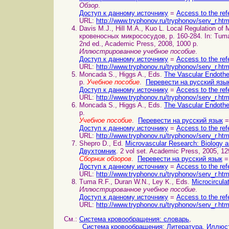
Обзор
.
Доступ к данному источнику
=
Access to the ref
URL:
http://www.tryphonov.ru/tryphonov/serv_r.ht
Davis M.J., Hill M.A., Kuo L. Local Regulation 
кровеносных микрососудов, p. 160-284. In: Tuma
2nd ed., Academic Press, 2008, 1000 p.
Иллюстрированное учебное пособие
.
Доступ к данному источнику
=
Access to the ref
URL:
http://www.tryphonov.ru/tryphonov/serv_r.ht
Moncada S., Higgs A., Eds.
The Vascular Endoth
p.
Учебное пособие
.
Перевести на русский язы
Доступ к данному источнику
=
Access to the ref
URL:
http://www.tryphonov.ru/tryphonov/serv_r.ht
Moncada S., Higgs A., Eds.
The Vascular Endoth
p.
Учебное пособие
.
Перевести на русский язык
=
Доступ к данному источнику
=
Access to the ref
URL:
http://www.tryphonov.ru/tryphonov/serv_r.ht
Shepro D., Ed.
Microvascular Research: Biology
Двухтомник
. 2 vol set. Academic Press, 2005, 12
Сборник обзоров
.
Перевести на русский язык
=
Доступ к данному источнику
=
Access to the ref
URL:
http://www.tryphonov.ru/tryphonov/serv_r.ht
Tuma R.F., Duran W.N., Ley K., Eds.
Microcircul
Иллюстрированное учебное пособие
.
Доступ к данному источнику
=
Access to the ref
URL:
http://www.tryphonov.ru/tryphonov/serv_r.ht
См.:
Система кровообращения: словарь
,
Система кровообращения: Литература. Иллюс