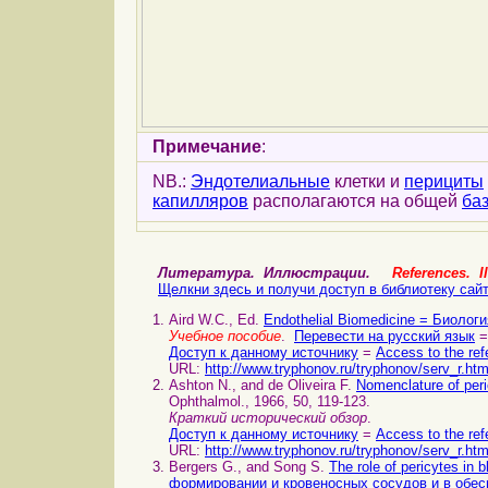
Примечание
:
NB.:
Эндотелиальные
клетки и
перициты
капилляров
располагаются на общей
ба
Литература. Иллюстрации.
References. Il
Щелкни здесь и получи доступ в библиотеку сай
Aird W.C., Ed.
Endothelial Biomedicine = Биолог
Учебное пособие
.
Перевести на русский язык
=
Доступ к данному источнику
=
Access to the ref
URL:
http://www.tryphonov.ru/tryphonov/serv_r.ht
Ashton N., and de Oliveira F.
Nomenclature of per
Ophthalmol., 1966, 50, 119-123.
Краткий исторический обзор
.
Доступ к данному источнику
=
Access to the ref
URL:
http://www.tryphonov.ru/tryphonov/serv_r.ht
Bergers G., and Song S.
The role of pericytes in
формировании и кровеносных сосудов и в обес