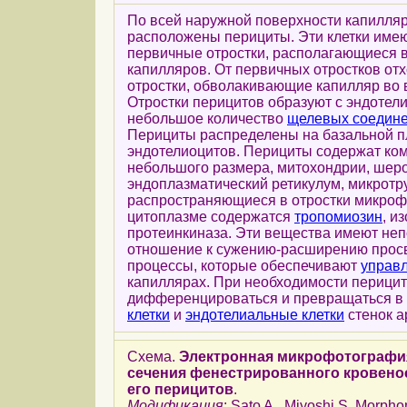
По всей наружной поверхности капилляр
расположены перициты. Эти клетки име
первичные отростки, располагающиеся 
капилляров. От первичных отростков от
отростки, обволакивающие капилляр во 
Отростки перицитов образуют с эндотел
небольшое количество
щелевых соедин
Перициты распределены на базальной п
эндотелиоцитов. Перициты содержат ко
небольшого размера, митохондрии, шер
эндоплазматический ретикулум, микротр
распространяющиеся в отростки микроф
цитоплазме содержатся
тропомиозин
, и
протеинкиназа. Эти вещества имеют не
отношение к сужению-расширению просв
процессы, которые обеспечивают
управ
капиллярах. При необходимости перицит
дифференцироваться и превращаться в
клетки
и
эндотелиальные клетки
стенок а
Схема.
Электронная микрофотографи
сечения фенестрированного кровено
его перицитов
.
Модификация
: Sato A., Miyoshi S. Morphom