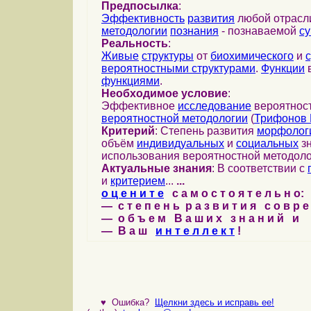
Предпосылка
:
Эффективность
развития
любой отрас
методологии
познания
- познаваемой
с
Реальность
:
Живые
структуры
от
биохимического
и
вероятностными структурами
.
Функции
в
функциями
.
Необходимое условие
:
Эффективное
исследование
вероятност
вероятностной методологии
(
Трифонов 
Критерий
: Степень развития
морфолог
объём
индивидуальных
и
социальных
зн
использования вероятностной методоло
Актуальные знания
: В соответствии с
и
критерием
...
...
о ц е н и т е
с а м о с т о я т е л ь н о:
— с т е п е н ь р а з в и т и я с о в р 
— о б ъ е м В а ш и х з н а н и й и
— В а ш
и н т е л л е к т
!
♥
Ошибка?
Щелкни здесь и исправь ее!