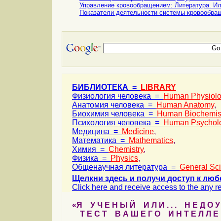
Управление кровообращением: Литература. И
Показатели деятельности системы кровообра
БИБЛИОТЕКА =
LIBRARY
Физиология человека =
Human Physiol
Анатомия человека =
Human Anatomy
,
Биохимия человека =
Human Biochemis
Психология человека =
Human Psychol
Медицина =
Medicine
,
Математика =
Mathematics
,
Химия =
Chemistry
,
Физика =
Physics
,
Общенаучная литература =
General Sc
Щелкни здесь и получи доступ к люб
Click here and receive access to the any ref
«Я У Ч Е Н Ы Й И Л И . . . Н Е Д О У
Т Е С Т В А Ш Е Г О И Н Т Е Л Л Е 