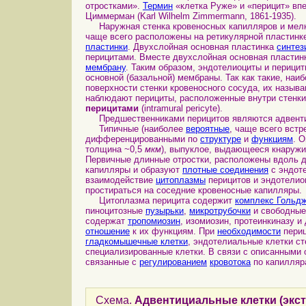
отростками».
Термин
«клетка Руже» и «перицит» впер
Циммерман (Karl Wilhelm Zimmermann, 1861-1935).
Наружная стенка кровеносных капилляров и мелких
чаще всего расположены на ретикулярной пластин
пластинки
. Двухслойная основная пластинка
синтез
перицитами. Вместе двухслойная основная пластин
мембрану
. Таким образом, эндотелиоциты и перици
основной (базальной) мембраны. Так как такие, на
поверхности стенки кровеносного сосуда, их назыв
наблюдают перициты, расположенные внутри стенки
перицитами
(intramural pericyte).
Предшественниками перицитов являются адвенти
Типичные (наиболее
вероятные
, чаще всего вст
дифференцированными по
структуре
и
функциям
. 
толщина ~0,5
мкм
), выпуклое, выдающееся кнаружи
Первичные длинные отростки, расположены вдоль д
капилляры и образуют
плотные соединения
с эндоте
взаимодействие
цитоплазмы
перицитов и эндотелио
простираться на соседние кровеносные капилляры.
Цитоплазма перицита содержит
комплекс Гольд
пиноцитозные
пузырьки
,
микротрубочки
и свободны
содержат
тропомиозин
, изомиозин, протеинкиназу 
отношение
к их функциям. При
необходимости
периц
гладкомышечные клетки
, эндотелиальные клетки с
специализированные клетки. В связи с описанными 
связанные с
регулированием
кровотока
по капилляр
Схема.
Адвентициальные клетки (эк