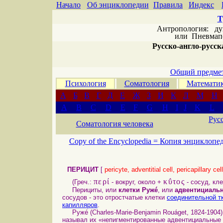
Начало
Об энциклопедии
Правила
Индекс
Т
Антропология: дух 
или
Пневмапс
Русско-англо-русска
Общий предмет
Психология
Соматология
Математи
А
Б
В
Г
Д
Е
Ж
З
И
К
Л
М
Н
A
B
C
D
E
F
G
H
I
J
K
L
Рус
Соматология человека
Copy of the Encyclopedia =
Копия энциклопе
ПЕРИЦИТ
[
pericyte, adventitial cell, pericapillary cell
περί
κΰτος
(Греч.:
- вокруг, около +
- сосуд, кле
Перициты, или
клетки Ружé
, или
адвентициальн
сосудов - это отростчатые клетки
соединительной т
капилляров
.
Ружé (Charles-Marie-Benjamin Rouáget, 1824-1904)
называл их «непигментированные адвентициальные 