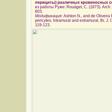
перициты) различных кровеносных с
из работы Руже: Rouáget, C. (1873). Arch. P
603.
Модификация
: Ashton N., and de Oliveira
pericytes. Intramural and extramural, Br. J.
119-123.