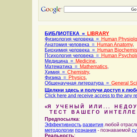
БИБЛИОТЕКА =
LIBRARY
Физиология человека =
Human Physiol
Анатомия человека =
Human Anatomy
,
Биохимия человека =
Human Biochemis
Психология человека =
Human Psychol
Медицина =
Medicine
,
Математика =
Mathematics
,
Химия =
Chemistry
,
Физика =
Physics
,
Общенаучная литература =
General Sc
Щелкни здесь и получи доступ к люб
Click here and receive access to the any ref
«Я У Ч Е Н Ы Й И Л И . . . Н Е Д О У
Т Е С Т В А Ш Е Г О И Н Т Е Л Л Е 
Предпосылка
:
Эффективность
развития
любой отрас
методологии
познания
- познаваемой
с
Реальность
: