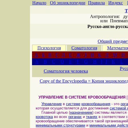
Начало
Об энциклопедии
Правила
Индекс
Т
Антропология: дух 
или
Пневмапс
Русско-англо-русска
Общий предмет
Психология
Соматология
Математи
А
Б
В
Г
Д
Е
Ж
З
И
К
Л
М
Н
A
B
C
D
E
F
G
H
I
J
K
L
Рус
Соматология человека
Copy of the Encyclopedia =
Копия энциклопе
УПРАВЛЕНИЕ В СИСТЕМЕ КРОВООБРАЩЕНИЯ
Управление
в
системе
кровообращения
- это
орг
которая осуществляется для достижения
системой 
Главной целью (
назначением
) системы являетс
кровотока
во всех
органах
и
тканях
в соответствии 
кровообращение обеспечивается такой организацие
минимальными структурами
и
минимальными дейст