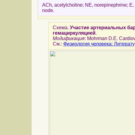
ACh, acetylcholine; NE, norepinephrine; E, e
node.
Схема.
Участие артериальных ба
гемациркуляцией
.
Модификация
: Mohrman D.E. Cardiov
См.:
Физиология человека: Литерат