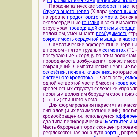
и
парасимпатическими
нервными волок
Парасимпатические
эфферентные
нер
блуждающего нерва
(X пара
черепных н
на уровне
продолговатого мозга
. Волок
околосердечные
ганглии
и заканчиваютс
структурах
проводящей системы сердца
волокнам, уменьшают:
возбудимость
стр
сократимость
сердечной мышцы
и
часто
Симпатические эфферентные нервные в
в первом - пятом грудных
сегментах
(T1 
поступающие к сердцу по этим волокнам,
проводимость возбуждения, сократимос
сокращений. Симпатические нервные во
селезёнки
,
печени
,
кишечника
, которые 
системного кровотока
. В частности,
ёмко
одной четвертой части ёмкости
кровенос
кровеносных структур селезёнки управл
нервным волокнам берущим своё начало 
(T5 - L2) спинного мозга.
Для формирования парасимпатических
сигналов (и их взаимоотношений), пост
кровообращения, используется
афферен
два типа периферических
чувствительны
Часть барорецепторов сконцентрирован
рефлексогенная зона дуги
аорты
, рефле