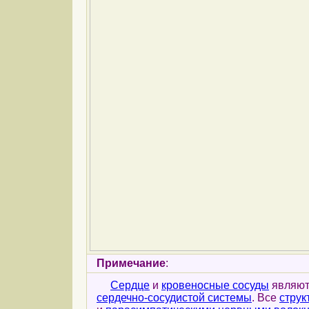
Примечание
:
Сердце
и
кровеносные сосуды
являют
сердечно-сосудистой системы
. Все
струк