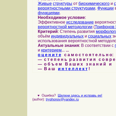
Живые
структуры
от
биохимического
и
вероятностными структурами
.
Функции
в
функциями
.
Необходимое условие
:
Эффективное
исследование
вероятност
вероятностной методологии
(
Трифонов 
Критерий
: Степень развития
морфолог
объём
индивидуальных
и
социальных
зн
использования вероятностной методоло
Актуальные знания
: В соответствии с
и
критерием
...
...
о ц е н и т е
с а м о с т о я т е л ь н о:
— с т е п е н ь р а з в и т и я с о в р 
— о б ъ е м В а ш и х з н а н и й и
— В а ш
и н т е л л е к т
!
♥
Ошибка?
Щелкни здесь и исправь ее!
(author):
tryphonov@yandex.ru