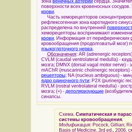
зона
венечных артерий
сердца. Значите
поверхности всех кровеносных сосудов
крови
.
Часть хеморецепторов сконцентрирова
рефлексогенная зона каротидного синус
распределена по внутренней
поверхнос
хеморецепторы воспринимают изменен
крови
. Информация от периферических 
кровообращения (продолговатый мозг) 
языкоглоточного нерва
.
Обозначения
: AR (adrenergic receptors
CVLM (caudal ventrolateral medulla) - 
мозга; DMNX (dorsal vagal motor nerve)
mAChR (muscarinic cholinergic receptors) 
рецепторы
; NA (nucleus ambiguous) - м
ядро одиночного пути
; P2X (purinergic 
RVLM (rostral ventrolateral medulla) - р
мозга; (+) -
деполяризующие
(возбудител
синапсы.
Схема.
Симпатическая и парас
системы кровообращения
.
Модификация
: Pocock, Gillian; 
Basis of Medicine, 3rd ed., 2006. с