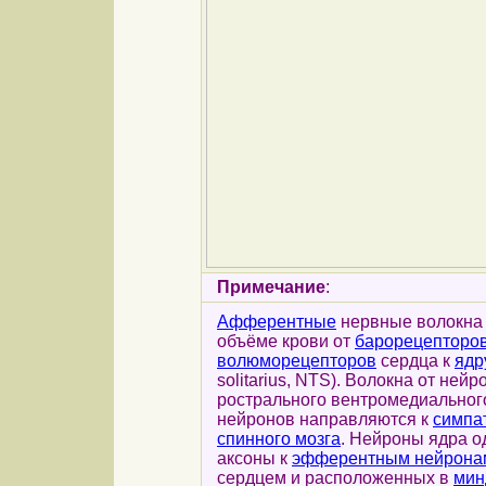
Примечание
:
Афферентные
нервные волокна
объёме крови от
барорецепторов
волюморецепторов
сердца к
ядр
solitarius, NTS). Волокна от ней
рострального вентромедиальног
нейронов направляются к
симпа
спинного мозга
. Нейроны ядра о
аксоны к
эфферентным нейрона
сердцем и расположенных в
мин