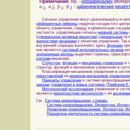
Примечание
: NE -
норадреналин
(
n
orepi
α
,
α
,
β
,
β
-
адренергические
рецеп
1
2
1
2
Сигналы управления могут реализовываться неп
эфферентные нейроны
сердечно-сосудистого центр
объекту управления, сердцу и кровеносным сосуда
частности, управляющие сигналы
нервной системы
(
гуморальные активные вещества
)
гуморальным
пут
жидкостями
организма
к объектам управления. Так 
внутренней секреции выполняют здесь
функцию
про
они являются
системой исполнительных органов
рег
эндокринные железы
выделяют гормоны, транспорт
клеткам
-мишеням).
Структура
,
функции
и
механизмы управления
в с
структур, функций и механизмов управления в сист
Классификация механизмов управления в системе
представлений
об
иерархии механизмов управления
Принципы управления
в системе кровообращени
законах
управления в живых системах
(
Трифонов Е.
Методологией
исследования
управления в сист
является
вероятностная методология
с её
аксиомам
См.:
Система кровообращения: словарь
,
Система кровообращения: Литература. Иллюс
Управление кровообращением: Литература. И
Показатели деятельности системы кровообра