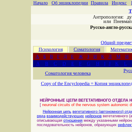
Начало
Об энциклопедии
Правила
Индекс
Т
Антропология: дух 
или
Пневмапс
Русско-англо-русска
Общий предмет
Психология
Соматология
Математи
А
Б
В
Г
Д
Е
Ж
З
И
К
Л
М
Н
A
B
C
D
E
F
G
H
I
J
K
L
Рус
Соматология человека
Copy of the Encyclopedia =
Копия энциклопе
НЕЙРОННЫЕ ЦЕПИ ВЕГЕТАТИВНОГО ОТДЕЛА 
[
neuronal circuits of the nervous system autonomic d
Нейронная цепь
вегетативного (автономного) от
ряда
взаимодействующих
нейронов
вегетативного (
описывающая
отношения
между указанными нейрона
последовательность нейронов, образующих
рефлек