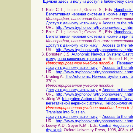
Щелкни здесь и получи доступ в библиотеку сай
Bolis C. L.; Licinio J.; Govoni, S., Eds.
Handbook 
Вегетативная нервная система в норме и при п
Монография, написанная большим коллектив
Доступ к данному источнику
=
Access to the ref
URL:
http://www.tryphonov.ru/tryphonov/serv_r.ht
Bolis C. L.; Licinio J.; Govoni, S., Eds.
Handbook 
Вегетативная нервная система в норме и при п
Монография, написанная большим коллектив
Доступ к данному источнику
=
Access to the ref
URL:
http://www.tryphonov.ru/tryphonov/serv_r.ht
Bornstein J.S.
Autonomic Nervous System: Gastro
желудочно-кишечным трактом
, in: Squire L.R.,
Иллюстрироавнное учебное пособие
.
Перевест
Доступ к данному источнику
=
Access to the ref
URL:
http://www.tryphonov.ru/tryphonov/serv_r.ht
Brading A.
The Autonomic Nervous System and I
370 p.
Иллюстрированное учебное пособие
.
Доступ к данному источнику
=
Access to the ref
URL:
http://www.tryphonov.ru/tryphonov/serv_r.ht
Jünig W.
Integrative Action of the Autonomic Ne
вегетативной нервной системы. Нейробиология 
Иллюстрированное учебное пособие. Глава 5.
Translate into Russian
.
Доступ к данному источнику
=
Access to the ref
URL:
http://www.tryphonov.ru/tryphonov/serv_r.ht
Loewy A.D., Spyer K.M., Eds.
Central Regulatio
функций
. Oxford University Press, 1998, 408 p.
И