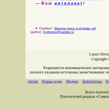
— В а ш
и н т е л л е к т
!
♥
Ошибка?
Щелкни здесь и исправь ее!
(author):
tryphonov@yandex.ru
Санкт-Петер
Copyright 
Разрешается некоммерческое цитирова
полного указания источника заимствования: 
Автор
Новые идеи
Индекс
Библиотека
П
Всего посетите
Посетителей раздела «Соматол