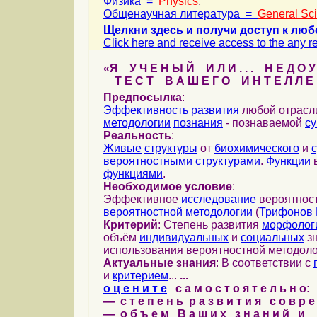
Физика =
Physics
,
Общенаучная литература =
General Sc
Щелкни здесь и получи доступ к люб
Click here and receive access to the any ref
«Я У Ч Е Н Ы Й И Л И . . . Н Е Д О У
Т Е С Т В А Ш Е Г О И Н Т Е Л Л Е 
Предпосылка
:
Эффективность
развития
любой отрас
методологии
познания
- познаваемой
с
Реальность
:
Живые
структуры
от
биохимического
и
вероятностными структурами
.
Функции
в
функциями
.
Необходимое условие
:
Эффективное
исследование
вероятност
вероятностной методологии
(
Трифонов 
Критерий
: Степень развития
морфолог
объём
индивидуальных
и
социальных
зн
использования вероятностной методоло
Актуальные знания
: В соответствии с
и
критерием
...
...
о ц е н и т е
с а м о с т о я т е л ь н о:
— с т е п е н ь р а з в и т и я с о в р 
— о б ъ е м В а ш и х з н а н и й и