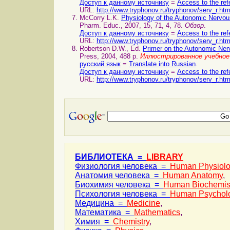
Доступ к данному источнику
=
Access to the ref
URL:
http://www.tryphonov.ru/tryphonov/serv_r.ht
McCorry L.K.
Physiology of the Autonomic Nerv
Pharm. Educ., 2007, 15, 71, 4, 78.
Обзор
.
Доступ к данному источнику
=
Access to the ref
URL:
http://www.tryphonov.ru/tryphonov/serv_r.ht
Robertson D.W., Ed.
Primer on the Autonomic Ne
Press, 2004, 488 p.
Иллюстрированное учебное 
русский язык
=
Translate into Russian
.
Доступ к данному источнику
=
Access to the ref
URL:
http://www.tryphonov.ru/tryphonov/serv_r.ht
БИБЛИОТЕКА =
LIBRARY
Физиология человека =
Human Physiol
Анатомия человека =
Human Anatomy
,
Биохимия человека =
Human Biochemis
Психология человека =
Human Psychol
Медицина =
Medicine
,
Математика =
Mathematics
,
Химия =
Chemistry
,