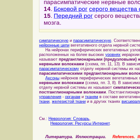
парасимпатические нервные воло
14
.
Боковой рог
серого вещества 
15
.
Передний рог
серого веществ
мозга.
симпатическую
и
парасимпатическую
. Соответстве
нейронные цепи
вегетативного отдела нервной сист
На нейронах периферических вегетативных узло
расположенных на более высоких
уровнях
иерархи
называют
предганглионарными (предузловыми) 
нервными волокнами
(схема, пп. 11, 13). В зави
парасимпатическому
отделу нервной системы их н
парасимпатическими предганглионарными воло
Аксоны
нейронов периферических вегетативных 
нервными волокнами
(схема, пп. 3, 8). В зависи
отделу нервной системы их называют
симпатическ
постганглионарными волокнами
. Постганглионар
управления
-
органам
и
тканям
в составе вегетатив
ткани
,
железистой ткани
и в других тканях
висцерал
См.:
Неврология: Словарь
,
Неврология: Ресурсы Интернет
.
Литература. Иллюстрации.
References. Il