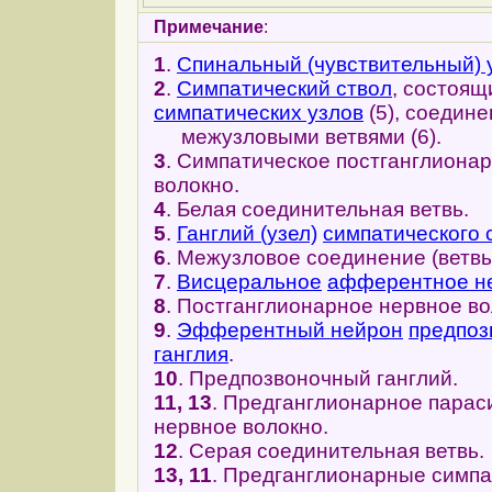
Примечание
:
1
.
Спинальный (чувствительный) 
2
.
Симпатический ствол
, состоящ
симпатических узлов
(5), соедин
межузловыми ветвями (6).
3
. Симпатическое постганглиона
волокно.
4
. Белая соединительная ветвь.
5
.
Ганглий (узел)
симпатического 
6
. Межузловое соединение (ветвь
7
.
Висцеральное
афферентное не
8
. Постганглионарное нервное во
9
.
Эфферентный нейрон
предпоз
ганглия
.
10
. Предпозвоночный ганглий.
11, 13
. Предганглионарное парас
нервное волокно.
12
. Серая соединительная ветвь.
13, 11
. Предганглионарные симпа