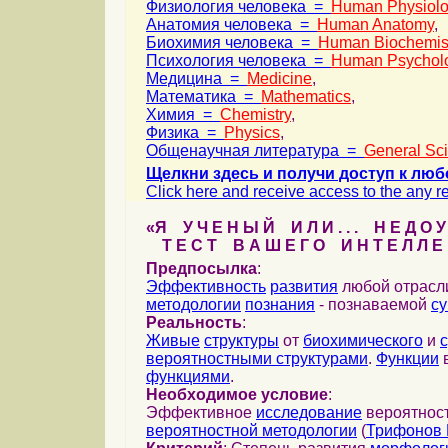
Физиология человека =
Human Physiol
Анатомия человека =
Human Anatomy
,
Биохимия человека =
Human Biochemis
Психология человека =
Human Psychol
Медицина =
Medicine
,
Математика =
Mathematics
,
Химия =
Chemistry
,
Физика =
Physics
,
Общенаучная литература =
General Sc
Щелкни здесь и получи доступ к люб
Click here and receive access to the any ref
«Я У Ч Е Н Ы Й И Л И . . . Н Е Д О У
Т Е С Т В А Ш Е Г О И Н Т Е Л Л Е 
Предпосылка
:
Эффективность
развития
любой отрас
методологии
познания
- познаваемой
с
Реальность
:
Живые
структуры
от
биохимического
и
вероятностными структурами
.
Функции
в
функциями
.
Необходимое условие
:
Эффективное
исследование
вероятност
вероятностной методологии
(
Трифонов 