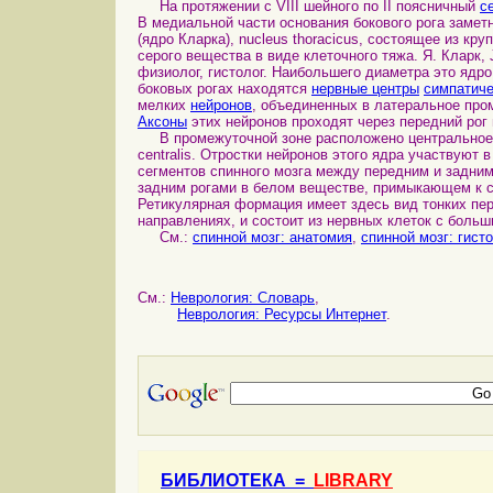
На протяжении с VIII шейного по II поясничный
с
В медиальной части основания бокового рога замет
(ядро Кларка), nucleus thoracicus, состоящее из кр
серого вещества в виде клеточного тяжа. Я. Кларк, J
физиолог, гистолог. Наибольшего диаметра это ядро 
боковых рогах находятся
нервные центры
симпатиче
мелких
нейронов
, объединенных в латеральное промеж
Аксоны
этих нейронов проходят через передний рог 
В промежуточной зоне расположено центральное про
centralis. Отростки нейронов этого ядра участвуют 
сегментов спинного мозга между передним и задним
задним рогами в белом веществе, примыкающем к 
Ретикулярная формация имеет здесь вид тонких пе
направлениях, и состоит из нервных клеток с больш
См.:
спинной мозг: анатомия
,
спинной мозг: гист
См.:
Неврология: Словарь
,
Неврология: Ресурсы Интернет
.
БИБЛИОТЕКА =
LIBRARY