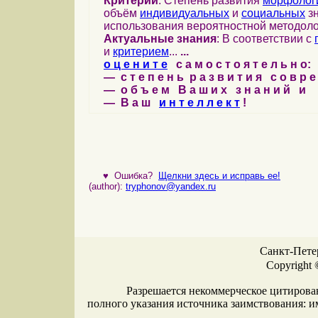
Критерий
: Степень развития
морфолог
объём
индивидуальных
и
социальных
зн
использования вероятностной методоло
Актуальные знания
: В соответствии с
и
критерием
...
...
о ц е н и т е
с а м о с т о я т е л ь н о:
— с т е п е н ь р а з в и т и я с о в р 
— о б ъ е м В а ш и х з н а н и й и
— В а ш
и н т е л л е к т
!
♥
Ошибка?
Щелкни здесь и исправь ее!
(author):
tryphonov@yandex.ru
Санкт-Петер
Copyright 
Разрешается некоммерческое цитирова
полного указания источника заимствования: 