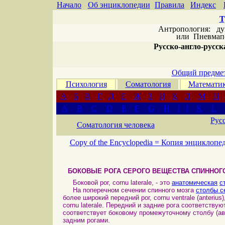
Начало
Об энциклопедии
Правила
Индекс
Т
Антропология: дух 
или
Пневмапс
Русско-англо-русска
Общий предмет
Психология
Соматология
Математи
А
Б
В
Г
Д
Е
Ж
З
И
К
Л
М
Н
A
B
C
D
E
F
G
H
I
J
K
L
Рус
Соматология человека
Copy of the Encyclopedia =
Копия энциклопе
БОКОВЫЕ РОГА СЕРОГО ВЕЩЕСТВА СПИННОГ
Боковой рог, cornu laterale, - это
анатомическая
с
На поперечном сечении спинного мозга
столбы с
более широкий передний рог, cornu ventrale (anterius),
cornu laterale. Передний и задние рога соответству
соответствует боковому промежуточному столбу (а
задним рогами.