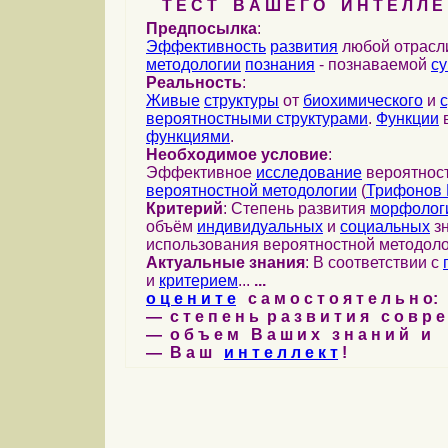
Т Е С Т В А Ш Е Г О И Н Т Е Л Л Е 
Предпосылка
:
Эффективность
развития
любой отрас
методологии
познания
- познаваемой
с
Реальность
:
Живые
структуры
от
биохимического
и
вероятностными структурами
.
Функции
в
функциями
.
Необходимое условие
:
Эффективное
исследование
вероятност
вероятностной методологии
(
Трифонов 
Критерий
: Степень развития
морфолог
объём
индивидуальных
и
социальных
зн
использования вероятностной методоло
Актуальные знания
: В соответствии с
и
критерием
...
...
о ц е н и т е
с а м о с т о я т е л ь н о:
— с т е п е н ь р а з в и т и я с о в р 
— о б ъ е м В а ш и х з н а н и й и
— В а ш
и н т е л л е к т
!