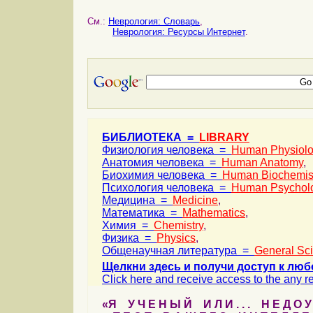
См.:
Неврология: Словарь
,
Неврология: Ресурсы Интернет
.
БИБЛИОТЕКА =
LIBRARY
Физиология человека =
Human Physiol
Анатомия человека =
Human Anatomy
,
Биохимия человека =
Human Biochemis
Психология человека =
Human Psychol
Медицина =
Medicine
,
Математика =
Mathematics
,
Химия =
Chemistry
,
Физика =
Physics
,
Общенаучная литература =
General Sc
Щелкни здесь и получи доступ к люб
Click here and receive access to the any ref
«Я У Ч Е Н Ы Й И Л И . . . Н Е Д О У