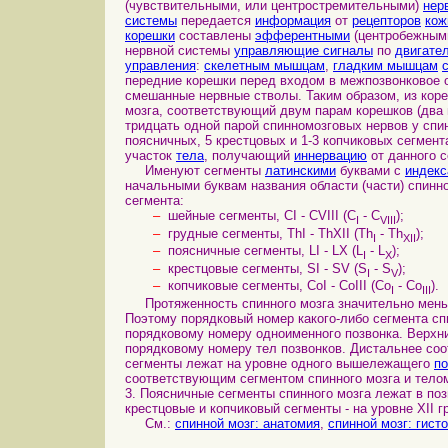
(чувствительными, или центростремительными)
нер
системы
передается
информация
от
рецепторов
кож
корешки
составлены
эфферентными
(центробежными
нервной системы
управляющие сигналы
по
двигате
управления
:
скелетным мышцам
,
гладким мышцам
передние корешки перед входом в межпозвонковое о
смешанные нервные стволы. Таким образом, из коре
мозга, соответствующий двум парам корешков (два 
тридцать одной парой спинномозговых нервов у спин
поясничных, 5 крестцовых и 1-3 копчиковых сегмен
участок
тела
, получающий
иннервацию
от данного с
Именуют сегменты
латинскими
буквами с
индек
начальными буквам названия области (части) спинн
сегмента:
–
шейные сегменты, CI - CVIII (C
- C
);
I
VIII
–
грудные сегменты, ThI - ThXII (Th
- Th
);
I
XII
–
поясничные сегменты, LI - LX (L
- L
);
I
X
–
крестцовые сегменты, SI - SV (S
- S
);
I
V
–
копчиковые сегменты, CoI - CoIII (Co
- Co
).
I
III
Протяженность спинного мозга значительно мен
Поэтому порядковый номер какого-либо сегмента сп
порядковому номеру одноименного позвонка. Верхн
порядковому номеру тел позвонков. Дистальнее соо
сегменты лежат на уровне одного вышележащего
по
соответствующим сегментом спинного мозга и телом
3. Поясничные сегменты спинного мозга лежат в поз
крестцовые и копчиковый сегменты - на уровне XII г
См.:
спинной мозг: анатомия
,
спинной мозг: гист