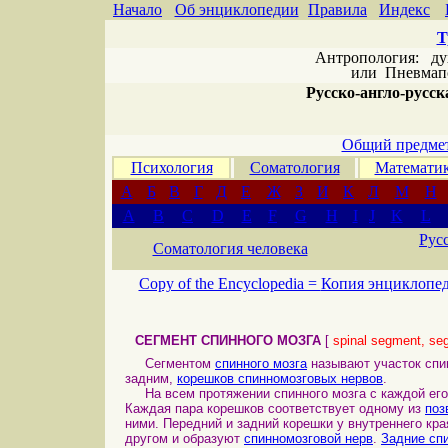
Начало
Об энциклопедии
Правила
Индекс
Т
Антропология: дух 
или
Пневмапс
Русско-англо-русска
Общий предмет
Психология
Соматология
Математи
А
Б
В
Г
Д
Е
Ж
З
И
К
Л
М
Н
A
B
C
D
E
F
G
H
I
J
K
L
Рус
Соматология человека
Copy of the Encyclopedia =
Копия энциклопе
СЕГМЕНТ СПИННОГО МОЗГА
[
spinal segment, seg
Сегментом
спинного мозга
называют участок спи
задним,
корешков спинномозговых нервов
.
На всем протяжении спинного мозга с каждой его 
Каждая пара корешков соответствует одному из
поз
ними. Передний и задний корешки у внутреннего кр
другом и образуют
спинномозговой нерв
.
Задние сп