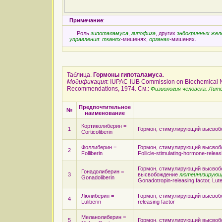
Примечание
:
Роль
гипоталамуса
,
гипофиза
, других
эндокринных жел
управления
:
тканях
-мишенях,
органах
-мишенях.
Таблица.
Гормоны гипоталамуса
.
Модификация
: IUPAC-IUB Commission on Biochemical 
Recommendations, 1974. См.:
Физиология человека: Лит
Предпочтительное
№
наименование
Кортиколиберин =
1
Гормон, стимулирующий высво
Corticoliberin
Фоллиберин =
Гормон, стимулирующий высво
2
Folliberin
Follicle-stimulating-hormone-releas
Гормон, стимулирующий высвобо
Гонадолиберин =
3
высвобождение
лютеинизирующ
Gonadoliberin
Gonadotropin-releasing factor, Lute
Люлиберин =
Гормон, стимулирующий высвобо
4
Luliberin
releasing factor
Меланолиберин =
5
Гормон, стимулирующий высво