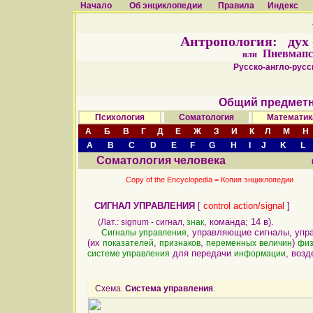
Начало
Об энциклопедии
Правила
Индекс
Антропология: дух - 
Пневмапс
или
Русско-англо-русск
Общий предметн
Психология
Соматология
Математик
А
Б
В
Г
Д
Е
Ж
З
И
К
Л
М
Н
A
B
C
D
E
F
G
H
I
J
K
L
Соматология человека
Copy of the Encyclopedia =
Копия энциклопедии
СИГНАЛ УПРАВЛЕНИЯ
[
control action/signal
]
, команда; 14 в).
(Лат.: signum - сигнал,
знак
, управляющие сигналы, уп
Сигналы
управления
(их
,
,
)
показателей
признаков
переменных
величин
физ
для передачи
, воз
системе управления
информации
Схема.
Система управления
.