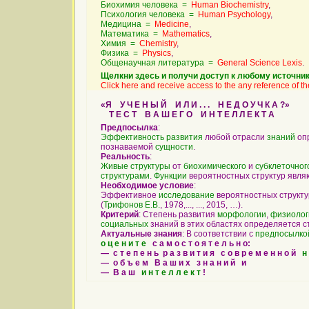
Биохимия человека =
Human Biochemistry
,
Психология человека =
Human Psychology
,
Медицина =
Medicine
,
Математика =
Mathematics
,
Химия =
Chemistry
,
Физика =
Physics
,
Общенаучная литература =
General Science Lexis
.
Щелкни здесь и получи доступ к любому источник
Click here and receive access to the any reference of the
«Я У Ч Е Н Ы Й И Л И . . . Н Е Д О У Ч К А ?»
Т Е С Т В А Ш Е Г О И Н Т Е Л Л Е К Т А
Предпосылка
:
Эффективность
развития
любой отрасли
знаний
опр
познаваемой
сущности
.
Реальность
:
Живые
структуры
от
биохимического
и
субклеточног
структурами
.
Функции
вероятностных структур явл
Необходимое условие
:
Эффективное
исследование
вероятностных структу
(
Трифонов Е.В.
, 1978,..., ..., 2015, …).
Критерий
: Степень развития
морфологии
,
физиолог
социальных
знаний в этих областях определяется 
Актуальные знания
: В соответствии с
предпосылко
о ц е н и т е
с а м о с т о я т е л ь н о:
— с т е п е н ь р а з в и т и я с о в р е м е н н о й
н
— о б ъ е м В а ш и х з н а н и й и
— В а ш
и н т е л л е к т
!