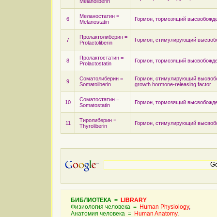
Melanoliberin
Меланостатин =
6
Гормон, тормозящий высвобождение
Melanostatin
Пролактолиберин =
7
Гормон, стимулирующий высво
Prolactoliberin
Пролактостатин =
8
Гормон, тормозящий высвобождение
Prolactostatin
Соматолиберин =
Гормон, стимулирующий высво
9
Somatoliberin
growth hormone-releasing factor
Соматостатин =
10
Гормон, тормозящий высвобождение
Somatostatin
Тиролиберин =
11
Гормон, стимулирующий высво
Thyroliberin
БИБЛИОТЕКА =
LIBRARY
Физиология человека =
Human Physiology
,
Анатомия человека =
Human Anatomy
,