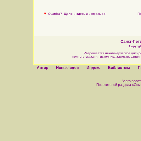
♥
Ошибка?
Щелкни здесь и исправь ее!
По
Санкт-Пете
Copyrig
Разрешается некоммерческое цитир
полного указания источника заимствования
Автор
Новые идеи
Индекс
Библиотека
П
Всего посети
Посетителей раздела «Сомат