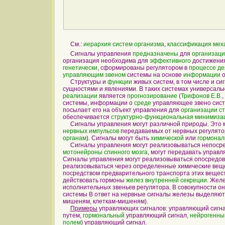
См.:
иерархия систем организма
,
классификация мех
Сигналы управления
предназначены
для
организац
организация необходима для
эффективного
достижени
генетически
, сформированы регулятором в
процессе
де
управляющим звеном
системы на основе
информации
о
Структуры и
функции
живых систем, в том числе и с
сущностями и явлениями. В таких системах универсал
реализации
является
прогнозирование
(
Трифонов Е.В.
,
системы, информации о
среде
управляющее звено сис
посылает его на объект управления для
организации
с
обеспечивается
структурно-функциональная минимиза
Сигналы управления могут различной природы. Это 
нервных импульсов
передаваемых от нервных регулято
органам
). Сигналы могут быть
химической
или
гормонал
Сигналы управления могут реализовываться непоср
мотонейроны спинного мозга
, могут передавать управ
Сигналы управления могут реализовываться опосредов
реализовываться через определенные химические веще
посредством предварительного транспорта этих веществ
действовать гормоны
желез внутренней секреции
. Жел
исполнительных звеньев регулятора. В совокупности о
системы В ответ на нервные сигналы железы выделяю
мишеням, клеткам-мишеням).
Примеры
управляющих сигналов: управляющий сигна
путем,
гормональный
управляющий сигнал,
нейрогенны
полем
) управляющий сигнал.