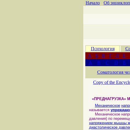
Начало
Об энциклоп
Психология
Со
А
Б
В
Г
Д
Е
A
B
C
D
E
Соматология че
Copy of the Encycl
«ПРЕДНАГРУЗКА»
Механическое
напр
называется
упрежда
Механическое напряж
давления) по переме
напряжением мышцы ж
диастолическое давле