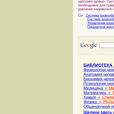
наполнен кровью. Сис
необходимое для сове
давление направлено 
См.:
Система кровообр
Система кровооб
Управление кров
Показатели деят
БИБЛИОТЕКА
Физиология че
Анатомия чело
Биохимия чело
Психология че
Медицина =
Me
Математика =
Химия =
Chemi
Физика =
Physi
Общенаучная л
Щелкни здесь 