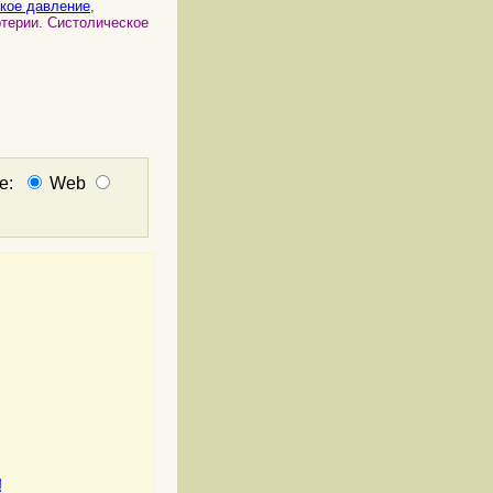
кое давление
,
терии. Систолическое
не:
Web
!