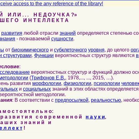
ceive access to the any reference of the library!
 И Л И . . . Н Е Д О У Ч К А ?»
 Е Г О И Н Т Е Л Л Е К Т А
развития
любой отрасли
знаний
определяется степенью со
знания
- познаваемой
сущности
.
ры
от
биохимического
и
субклеточного
уровня
, до целого
орг
 структурами
.
Функции
вероятностных структур являются
в
условие
:
сследование
вероятностных структур и функций должно ос
методологии
(
Трифонов Е.В.
, 1978,..., ..., 2015, …).
пень развития
морфологии
,
физиологии
,
психологии
челове
уальных
и
социальных
знаний в этих областях определяетс
вероятностной методологии.
нания
: В соответствии с
предпосылкой
,
реальностью
, необ
м о с т о я т е л ь н о:
р а з в и т и я с о в р е м е н н о й
н а у к и
,
а ш и х з н а н и й и
е л л е к т
!