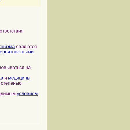
ответствия
анизма
являются
ероятностными
новываться на
ка
и
медицины
,
я степенью
ходимым
условием