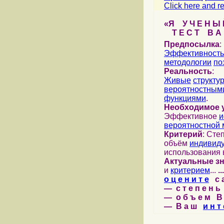
Click here and re
«Я У Ч Е Н Ы Й
Т Е С Т В А Ш
Предпосылка
:
Эффективность
методологии
по
Реальность
:
Живые
структу
вероятностными
функциями
.
Необходимое 
Эффективное
и
вероятностной 
Критерий
: Сте
объём
индивид
использования 
Актуальные з
и
критерием
...
...
о ц е н и т е
с а 
— с т е п е н ь 
— о б ъ е м В 
— В а ш
и н т 