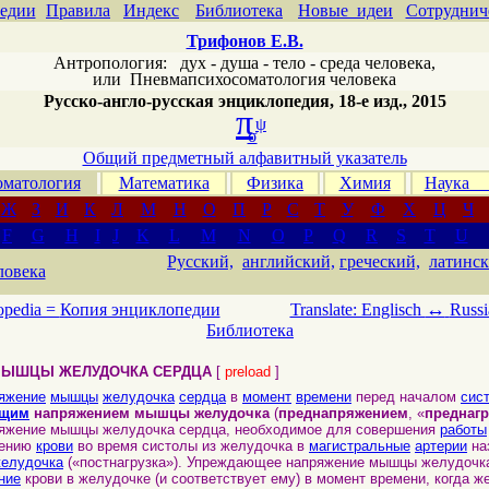
едии
Правила
Индекс
Библиотека
Новые идеи
Сотруднич
Трифонов Е.В.
Антропология: дух - душа - тело - среда человека,
или
Пневмапсихосоматология человека
Русско-англо-русская энциклопедия, 18-е изд., 2015
π
ψ
σ
Общий предметный алфавитный указатель
матология
Математика
Физика
Химия
Наука
Ж
З
И
К
Л
М
Н
О
П
Р
С
Т
У
Ф
Х
Ц
Ч
F
G
H
I
J
K
L
M
N
O
P
Q
R
S
T
U
Русский,
английский,
греческий,
латинск
ловека
↔
opedia =
Копия энциклопедии
Translate: Englisch
Russi
Библиотека
 МЫШЦЫ ЖЕЛУДОЧКА СЕРДЦА
[
preload
]
яжение
мышцы
желудочка
сердца
в
момент
времени
перед началом
сис
ющим
напряжением мышцы желудочка
(
преднапряжением
, «
преднагр
ение мышцы желудочка сердца, необходимое для совершения
работы
щению
крови
во время систолы из желудочка в
магистральные
артерии
на
елудочка
(«постнагрузка»). Упреждающее напряжение мышцы желудочк
ние
крови в желудочке (и соответствует ему) в момент времени, когда 