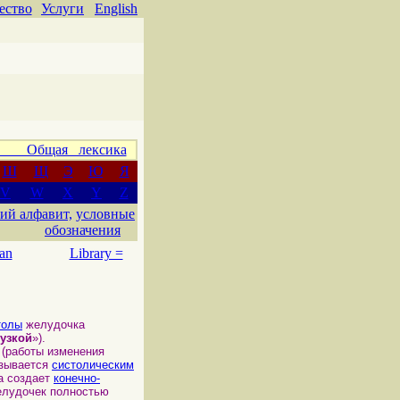
ество
Услуги
English
 Общая лексика
Ш
Щ
Э
Ю
Я
V
W
X
Y
Z
ий алфавит,
условные
обозначения
an
Library =
толы
желудочка
узкой
»).
(работы изменения
зывается
систолическим
а создает
конечно-
желудочек полностью