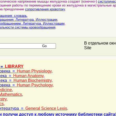
толическое напряжение мышцы желудочка создает (конечно-)
систоличес
ршения работы по перемещению крови из желудочка в магистральные ар
на преодоление
сопротивления кровотоку
.
ащения: словарь
,
ращения: Литература. Иллюстрации
,
ообращением: Литература. Иллюстрации
,
ельности системы кровообращения
.
В отдельном ок
Site
 =
LIBRARY
ловека =
Human Physiology
,
века =
Human Anatomy
,
века =
Human Biochemistry
,
ловека =
Human Psychology
,
dicine
,
Mathematics
,
stry
,
cs
,
итература =
General Science Lexis
.
и получи доступ к любому источнику библиотеки сайта