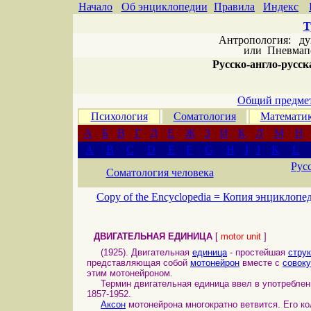
Начало
Об энциклопедии
Правила
Индекс
Т
Антропология: дух 
или
Пневмапс
Русско-англо-русска
Общий предмет
Психология
Соматология
Математи
А
Б
В
Г
Д
Е
Ж
З
И
К
Л
М
Н
A
B
C
D
E
F
G
H
I
J
K
L
Рус
Соматология человека
Copy of the Encyclopedia =
Копия энциклопе
ДВИГАТЕЛЬНАЯ ЕДИНИЦА
[
motor unit
]
(1925). Двигательная
единица
- простейшая
стру
представляющая собой
мотонейрон
вместе с
совок
этим мотонейроном.
Термин двигательная единица ввел в употребление 
1857-1952.
Аксон
мотонейрона многократно ветвится. Его к