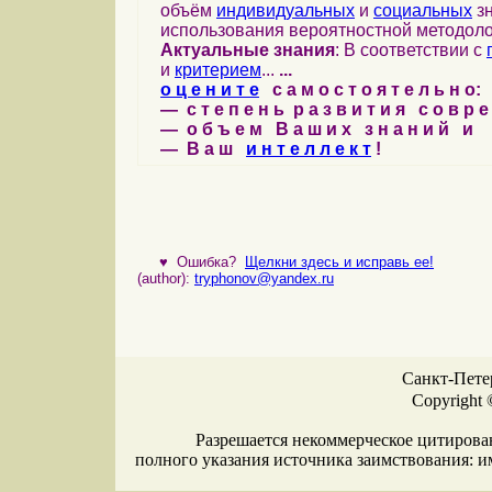
объём
индивидуальных
и
социальных
зн
использования вероятностной методоло
Актуальные знания
: В соответствии с
и
критерием
...
...
о ц е н и т е
с а м о с т о я т е л ь н о:
— с т е п е н ь р а з в и т и я с о в р 
— о б ъ е м В а ш и х з н а н и й и
— В а ш
и н т е л л е к т
!
♥
Ошибка?
Щелкни здесь и исправь ее!
(author):
tryphonov@yandex.ru
Санкт-Петер
Copyright 
Разрешается некоммерческое цитирова
полного указания источника заимствования: 