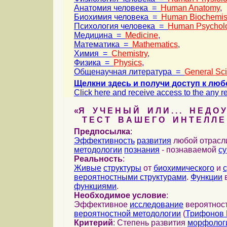
Анатомия человека =
Human Anatomy
,
Биохимия человека =
Human Biochemis
Психология человека =
Human Psychol
Медицина =
Medicine
,
Математика =
Mathematics
,
Химия =
Chemistry
,
Физика =
Physics
,
Общенаучная литература =
General Sc
Щелкни здесь и получи доступ к люб
Click here and receive access to the any ref
«Я У Ч Е Н Ы Й И Л И . . . Н Е Д О У
Т Е С Т В А Ш Е Г О И Н Т Е Л Л Е 
Предпосылка
:
Эффективность
развития
любой отрас
методологии
познания
- познаваемой
с
Реальность
:
Живые
структуры
от
биохимического
и
вероятностными структурами
.
Функции
в
функциями
.
Необходимое условие
:
Эффективное
исследование
вероятност
вероятностной методологии
(
Трифонов 
Критерий
: Степень развития
морфолог