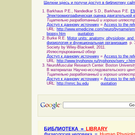
Щелкни здесь и получи доступ в библиотеку сай
Barkhaus P.E., Nandedkar S.D., Barkhaus P.E.
EM
Электромиографическая оценка двигательной 
Тщательно разработанный и хорошо иллюстри
Доступ к данному источнику
=
Access to the ref
URL:
http://www.emedicine.com/neuro/byname/emg-e
biopsy.htm
quotation
Burke R.E.
Motor units: anatomy, physiology, and
физиология и функциональная организация
. p.
Society by Wiley-Blackwell, 2011.
Иллюстрированный обзор
Доступ к данному источнику
=
Access to the ref
URL:
http://www.tryphonov.ru/tryphonov/serv_r.ht
NeuroMuscular Research Center. Boston Universit
В материалах Научно-исследовательского цен
Тщательно разработанный и хорошо иллюстр
Доступ к данному источнику
=
Access to the ref
URL:
http://nmrc.bu.edu
quotation
БИБЛИОТЕКА =
LIBRARY
Физиология человека =
Human Physiol