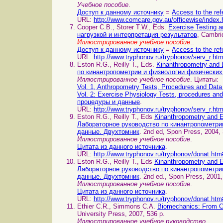
Учебное пособие
.
Доступ к данному источнику
=
Access to the ref
URL:
http://www.comcare.gov.au/officewise/index
Cooper C.B., Storer T.W., Eds.
Exercise Testing a
нагрузкой и интерпретация результатов
, Cambri
Иллюстрированное учебное пособие
..
Доступ к данному источнику
=
Access to the ref
URL:
http://www.tryphonov.ru/tryphonov/serv_r.ht
Eston R.G., Reilly T., Eds.
Kinanthropometry and 
по кинантропометрии и физиологии физических
Иллюстрированное учебное пособие
. Цитаты:
Vol. 1, Anthropometry Tests, Procedures and D
Vol. 2: Exercise Physiology Tests, procedures 
процедуры и данные
.
URL:
http://www.tryphonov.ru/tryphonov/serv_r.ht
Eston R.G., Reilly T., Eds
Kinanthropometry and E
Лабораторное руководство по кинантропометри
данные. Двухтомник
. 2nd ed, Spon Press, 2004, 
Иллюстрированное учебное пособие
.
Цитата из данного источника
.
URL:
http://www.tryphonov.ru/tryphonov/donat.htm
Eston R.G., Reilly T., Eds
Kinanthropometry and E
Лабораторное руководство по кинантропометри
данные. Двухтомник
. 2nd ed., Spon Press, 2001,
Иллюстрированное учебное пособие
.
Цитата из данного источника
.
URL:
http://www.tryphonov.ru/tryphonov/donat.htm
Ethier C.R., Simmons C.A.
Biomechanics: From C
University Press, 2007, 536 p.
Иллюстрированное учебное руководство
.