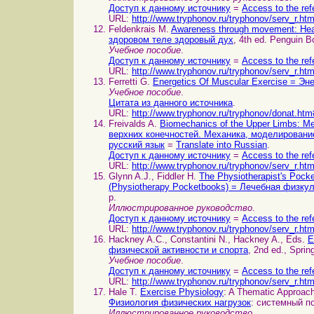
Доступ к данному источнику
=
Access to the ref
URL:
http://www.tryphonov.ru/tryphonov/serv_r.ht
Feldenkrais M.
Awareness through movement: Heal
здоровом теле здоровый дух
, 4th ed. Penguin B
Учебное пособие
.
Доступ к данному источнику
=
Access to the ref
URL:
http://www.tryphonov.ru/tryphonov/serv_r.ht
Ferretti G.
Energetics Of Muscular Exercise = Э
Учебное пособие
.
Цитата из данного источника
.
URL:
http://www.tryphonov.ru/tryphonov/donat.htm
Freivalds A.
Biomechanics of the Upper Limbs: Me
верхних конечностей. Механика, моделировани
русский язык
=
Translate into Russian
.
Доступ к данному источнику
=
Access to the ref
URL:
http://www.tryphonov.ru/tryphonov/serv_r.ht
Glynn A.J., Fiddler H.
The Physiotherapist's Pocke
(Physiotherapy Pocketbooks) = Лечебная физку
p.
Иллюстрированное руководство
.
Доступ к данному источнику
=
Access to the ref
URL:
http://www.tryphonov.ru/tryphonov/serv_r.ht
Hackney A.C., Constantini N., Hackney A., Eds.
E
физической активности и спорта
, 2nd ed., Sprin
Учебное пособие
.
Доступ к данному источнику
=
Access to the ref
URL:
http://www.tryphonov.ru/tryphonov/serv_r.ht
Hale T.
Exercise Physiology
: A Thematic Approach
Физиология физических нагрузок
: системный по
Иллюстрированное руководство
.