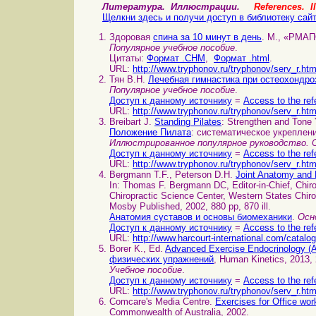
Литература. Иллюстрации.
References. Il
Щелкни здесь и получи доступ в библиотеку сай
Здоровая
спина за 10 минут в день
. М., «РМАП
Популярное учебное пособие
.
Цитаты:
Формат .CHM
,
Формат .html
.
URL:
http://www.tryphonov.ru/tryphonov/serv_r.ht
Тян В.Н.
Лечебная гимнастика при остеохондро
Популярное учебное пособие
.
Доступ к данному источнику
=
Access to the ref
URL:
http://www.tryphonov.ru/tryphonov/serv_r.ht
Breibart J.
Standing Pilates
: Strengthen and Tone
Положение Пилата
: систематическое укреплени
Иллюстрированное популярное руководство. 
Доступ к данному источнику
=
Access to the ref
URL:
http://www.tryphonov.ru/tryphonov/serv_r.ht
Bergmann T.F., Peterson D.H.
Joint Anatomy and
In: Thomas F. Bergmann DC, Editor-in-Chief, Chir
Chiropractic Science Center, Western States Chirop
Mosby Published, 2002, 880 pp, 870 ill.
Анатомия суставов и основы биомеханики
.
Осн
Доступ к данному источнику
=
Access to the ref
URL:
http://www.harcourt-international.com/catalog
Borer K., Ed.
Advanced Exercise Endocrinology (
физических упражнений
, Human Kinetics, 2013, 
Учебное пособие
.
Доступ к данному источнику
=
Access to the ref
URL:
http://www.tryphonov.ru/tryphonov/serv_r.ht
Comcare's Media Centre.
Exercises for Office w
Commonwealth of Australia, 2002.