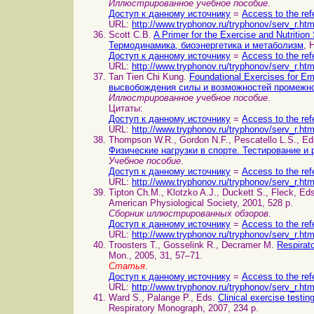
Иллюстрированное учебное пособие
.
Доступ к данному источнику
=
Access to the ref
URL:
http://www.tryphonov.ru/tryphonov/serv_r.ht
Scott C.B.
A Primer for the Exercise and Nutriti
Термодинамика, биоэнергетика и метаболизм
, 
Доступ к данному источнику
=
Access to the ref
URL:
http://www.tryphonov.ru/tryphonov/serv_r.ht
Tan Tien Chi Kung.
Foundational Exercises for 
высвобождения силы и возможностей промежно
Иллюстрированное учебное пособие
.
Цитаты:
Доступ к данному источнику
=
Access to the ref
URL:
http://www.tryphonov.ru/tryphonov/serv_r.ht
Thompson W.R., Gordon N.F., Pescatello L.S., E
Физические нагрузки в спорте. Тестирование и
Учебное пособие
.
Доступ к данному источнику
=
Access to the ref
URL:
http://www.tryphonov.ru/tryphonov/serv_r.ht
Tipton Сh.M., Klotzko A.J., Duckett S., Fleck, Ed
American Physiological Society, 2001, 528 p.
Сборник иллюстрированных обзоров
.
Доступ к данному источнику
=
Access to the ref
URL:
http://www.tryphonov.ru/tryphonov/serv_r.ht
Troosters T., Gosselink R., Decramer M.
Respira
Mon., 2005, 31, 57–71.
Статья
.
Доступ к данному источнику
=
Access to the ref
URL:
http://www.tryphonov.ru/tryphonov/serv_r.ht
Ward S., Palange P., Eds.
Clinical exercise test
Respiratory Monograph, 2007, 234 p.