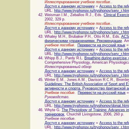
Иллюстрированное учебное пособие
..
Доступ к данному источнику
=
Access to the ref
URL:
http://www.tryphonov.ru/tryphonov/serv_r.ht
Weisman I.M., Zeballos R.J., Eds.
Clinical Exerc
2002, 329 p.
Иллюстрированное учебное пособие
..
Доступ к данному источнику
=
Access to the ref
URL:
http://www.tryphonov.ru/tryphonov/serv_r.ht
Whaley M.H., Brubaker P.H., Otto R.M., Eds.
ACSM
физическими упражнениями. Рекомендации
. Am
учебное пособие
.
Перевести на русский язык
=
Доступ к данному источнику
=
Access to the ref
URL:
http://www.tryphonov.ru/tryphonov/serv_r.ht
Whipp B.J., Pardy R.L.
Breathing during exerci
Comprehensive Physiology, American Physiological
Иллюстрированный обзор
Доступ к данному источнику
=
Access to the ref
URL:
http://www.tryphonov.ru/tryphonov/serv_r.ht
Winter E.M., Jones A.M., Davison R.C.R., Bromle
Guidelines: The British Association of Sport an
активности и спорта. Руководство британской 
Учебное пособие
.
Перевести на русский язык
=
Руководство
.
Доступ к данному источнику
=
Access to the ref
URL:
http://www.tryphonov.ru/tryphonov/donat.htm
Whyte G.
The Physiology of Training: Advances 
тренировок
, Churchill Livingstone, 2006, 260 p.
Учебное пособие
.
Доступ к данному источнику
=
Access to the ref
URL:
http://www.tryphonov.ru/tryphonov/serv_r.ht