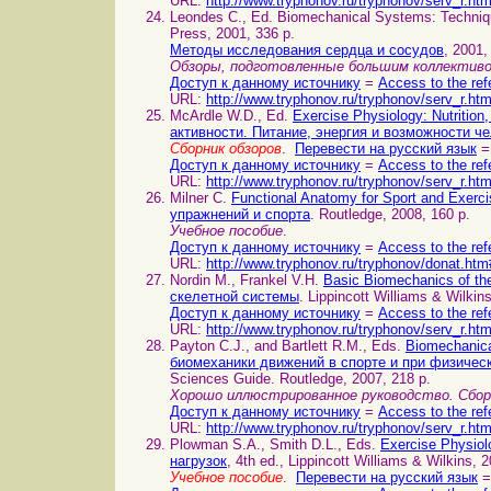
URL:
http://www.tryphonov.ru/tryphonov/serv_r.ht
Leondes С., Ed. Biomechanical Systems: Techniqu
Press, 2001, 336 p.
Методы исследования сердца и сосудов
, 2001,
Обзоры, подготовленные большим коллектив
Доступ к данному источнику
=
Access to the ref
URL:
http://www.tryphonov.ru/tryphonov/serv_r.ht
McArdle W.D., Ed.
Exercise Physiology: Nutriti
активности. Питание, энергия и возможности ч
Сборник обзоров
.
Перевести на русский язык
=
Доступ к данному источнику
=
Access to the ref
URL:
http://www.tryphonov.ru/tryphonov/serv_r.ht
Milner С.
Functional Anatomy for Sport and Exer
упражнений и спорта
. Routledge, 2008, 160 p.
Учебное пособие
.
Доступ к данному источнику
=
Access to the ref
URL:
http://www.tryphonov.ru/tryphonov/donat.htm
Nordin M., Frankel V.H.
Basic Biomechanics of t
скелетной системы
. Lippincott Williams & Wilkin
Доступ к данному источнику
=
Access to the ref
URL:
http://www.tryphonov.ru/tryphonov/serv_r.ht
Payton C.J., and Bartlett R.M., Eds.
Biomechanica
биомеханики движений в спорте и при физичес
Sciences Guide. Routledge, 2007, 218 p.
Хорошо иллюстрированное руководство. Сборн
Доступ к данному источнику
=
Access to the ref
URL:
http://www.tryphonov.ru/tryphonov/serv_r.ht
Plowman S.A., Smith D.L., Eds.
Exercise Physiol
нагрузок
, 4th ed., Lippincott Williams & Wilkins, 
Учебное пособие
.
Перевести на русский язык
=