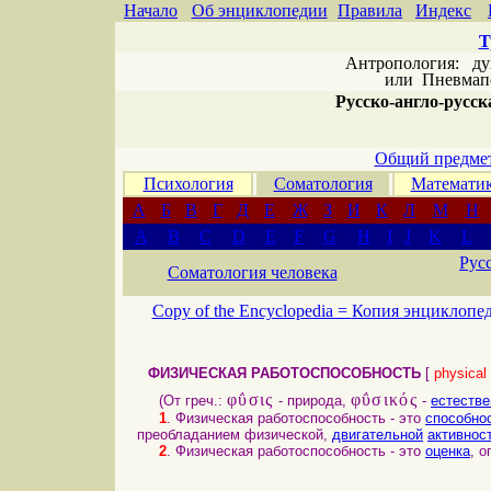
Начало
Об энциклопедии
Правила
Индекс
Т
Антропология: дух 
или
Пневмапс
Русско-англо-русска
Общий предмет
Психология
Соматология
Математи
А
Б
В
Г
Д
Е
Ж
З
И
К
Л
М
Н
A
B
C
D
E
F
G
H
I
J
K
L
Рус
Соматология человека
Copy of the Encyclopedia =
Копия энциклопе
ФИЗИЧЕСКАЯ РАБОТОСПОСОБНОСТЬ
[
physical
φΰσις
φΰσικός
(От греч.:
- природа,
-
естеств
1
. Физическая работоспособность - это
способно
преобладанием физической,
двигательной
активнос
2
. Физическая работоспособность - это
оценка
, 