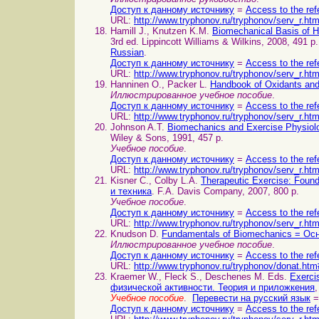
Доступ к данному источнику
=
Access to the ref
URL:
http://www.tryphonov.ru/tryphonov/serv_r.ht
Hamill J., Knutzen K.M.
Biomechanical Basis of
3rd ed. Lippincott Williams & Wilkins, 2008, 491 p
Russian
.
Доступ к данному источнику
=
Access to the ref
URL:
http://www.tryphonov.ru/tryphonov/serv_r.ht
Hanninen O., Packer L.
Handbook of Oxidants and 
Иллюстрированное учебное пособие
.
Доступ к данному источнику
=
Access to the ref
URL:
http://www.tryphonov.ru/tryphonov/serv_r.ht
Johnson A.T.
Biomechanics and Exercise Physio
Wiley & Sons, 1991, 457 p.
Учебное пособие
.
Доступ к данному источнику
=
Access to the ref
URL:
http://www.tryphonov.ru/tryphonov/serv_r.ht
Kisner С., Colby L.A.
Therapeutic Exercise: Fou
и техника
. F.A. Davis Company, 2007, 800 p.
Учебное пособие
.
Доступ к данному источнику
=
Access to the ref
URL:
http://www.tryphonov.ru/tryphonov/serv_r.ht
Knudson D.
Fundamentals of Biomechanics = Ос
Иллюстрированное учебное пособие
.
Доступ к данному источнику
=
Access to the ref
URL:
http://www.tryphonov.ru/tryphonov/donat.htm
Kraemer W., Fleck S., Deschenes M. Eds.
Exerci
физической активности. Теория и приложкения
,
Учебное пособие
.
Перевести на русский язык
=
Доступ к данному источнику
=
Access to the ref