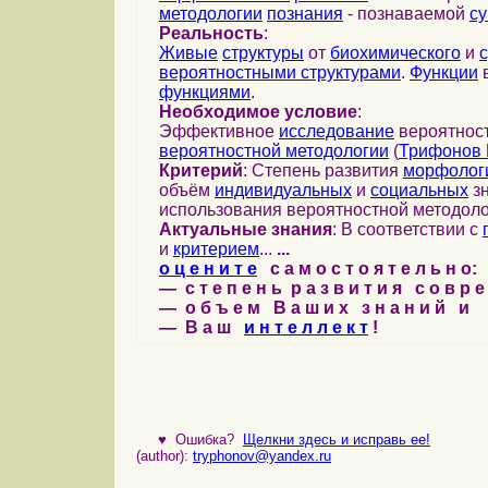
методологии
познания
- познаваемой
с
Реальность
:
Живые
структуры
от
биохимического
и
вероятностными структурами
.
Функции
в
функциями
.
Необходимое условие
:
Эффективное
исследование
вероятност
вероятностной методологии
(
Трифонов 
Критерий
: Степень развития
морфолог
объём
индивидуальных
и
социальных
зн
использования вероятностной методоло
Актуальные знания
: В соответствии с
и
критерием
...
...
о ц е н и т е
с а м о с т о я т е л ь н о:
— с т е п е н ь р а з в и т и я с о в р 
— о б ъ е м В а ш и х з н а н и й и
— В а ш
и н т е л л е к т
!
♥
Ошибка?
Щелкни здесь и исправь ее!
(author):
tryphonov@yandex.ru