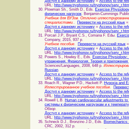
Доступ к данному источнику
=
Access to the ref
URL:
http://www.tryphonov.ru/tryphonov/serv_r.ht
Plowman Sh., Smith D., Eds.
Exercise Physiology
физических нагрузок
. Benjamin-Cummings Publis
Учебник для ВУЗов. Отлично иллюстрирован
специалистами.
.
Перевести на русский язык
=
Доступ к данному источнику
=
Access to the ref
URL:
http://www.tryphonov.ru/tryphonov/serv_r.ht
Porcari J.P., Bryant C.S., Comana F. Edы.
Exerci
Company, 2015, 937 p.
Учебное пособие
.
Перевести на русский язык
=
Доступ к данному источнику
=
Access to the ref
URL:
http://www.tryphonov.ru/tryphonov/serv_r.ht
Powers S., Howley E., Eds.
Exercise Physiology:
упражнения. Физиология. Теория и приложения
Sciences/Languages, 2008, 648 p.
Иллюстрирова
Russian
.
Доступ к данному источнику
=
Access to the ref
URL:
http://www.tryphonov.ru/tryphonov/serv_r.ht
Roach R., Wagner P.D., Hackett P.
Hypoxia and E
Иллюстрированное учебное пособие
.
Перевест
Доступ к данному источнику
=
Access to the ref
URL:
http://www.tryphonov.ru/tryphonov/serv_r.ht
Rowell L.B.
Human cardiovascular adjustments to
системы к физическим нагрузкам и к температ
Обзор
.
Доступ к данному источнику
=
Access to the ref
URL:
http://www.tryphonov.ru/tryphonov/serv_r.ht
Schneck D.J., Bronzino J.D., Eds.
Biomechanics:
CRC, 2002, 312 p.