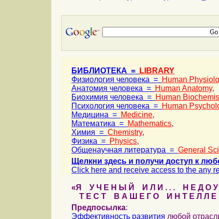
БИБЛИОТЕКА =
LIBRARY
Физиология человека =
Human Physiol
Анатомия человека =
Human Anatomy
,
Биохимия человека =
Human Biochemis
Психология человека =
Human Psychol
Медицина =
Medicine
,
Математика =
Mathematics
,
Химия =
Chemistry
,
Физика =
Physics
,
Общенаучная литература =
General Sc
Щелкни здесь и получи доступ к люб
Click here and receive access to the any ref
«Я У Ч Е Н Ы Й И Л И . . . Н Е Д О У
Т Е С Т В А Ш Е Г О И Н Т Е Л Л Е 
Предпосылка
:
Эффективность
развития
любой отрас