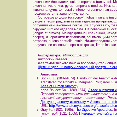
височными бороздами, suici temporales transversi.
височная извилина, gyrus temporalis medius. Нижн
извилина, gyrus temporalis inferior, ограниченная с
продолжается в затылочную долю.
Островковая доля (островок), lobus insularis (ins
увидеть, если раздвинуть или удалить прикрывающи
получили наименование покрышки. Глубокая круговая б
окружающих его отделов мозга. На поверхности остр
(longus et breves). Между длинной извилиной, нахо
вперед, и короткими извилинами, занимающими вер
островка, sulcus centralis insule. Нижнепередняя ч
получившее название порога островка, limen insulae.
Литература. Иллюстрации
Авторский каталог.
Для тематического поиска воспользуйтесь опцией 
Щелкни здесь и получи свободный доступ к любо
Анатомия
Bock C.E. (1809-1874). Handbuch der Anatomie d
Translated by: Ronald A. Bergman, PhD; Adel K. Af
Atlas of Human Anatomy
.
Карл Эрнест Бок (1809-1874).
Атлас анатомии ч
Перевод авторитетными специалистами на анг
немецкой аккуратностью и точностью. Реком
Доступ к данному источнику
=
Access to the ref
URL:
http://www.anatomyatlases.org/atlasofanato
Gray H., (1821–1865).
The Digestive Apparatus
. I
Генри Грей (1821–1865).
Пищеварительный аппа