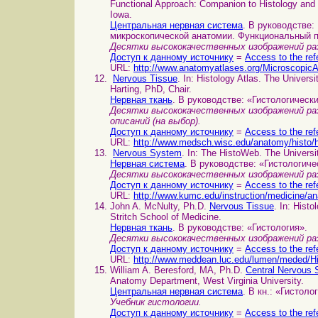
Functional Approach: Companion to Histology and 
Iowa.
Центральная нервная система
. В руководстве
микроскопической анатомии. Функциональный 
Десятки высококачественных изображений раз
Доступ к данному источнику
=
Access to the ref
URL:
http://www.anatomyatlases.org/Microscopi
Nervous Tissue
. In: Histology Atlas. The Univer
Harting, PhD, Chair.
Нервная ткань
. В руководстве: «Гистологическ
Десятки высококачественных изображений раз
описаний (на выбор).
Доступ к данному источнику
=
Access to the ref
URL:
http://www.medsch.wisc.edu/anatomy/histo/
Nervous System
. In: The HistoWeb. The Universi
Нервная система
. В руководстве: «Гистологиче
Десятки высококачественных изображений ра
Доступ к данному источнику
=
Access to the ref
URL:
http://www.kumc.edu/instruction/medicine/a
John A. McNulty, Ph.D.
Nervous Tissue
. In: Hist
Stritch School of Medicine.
Нервная ткань
. В руководстве: «Гистология».
Десятки высококачественных изображений раз
Доступ к данному источнику
=
Access to the ref
URL:
http://www.meddean.luc.edu/lumen/meded/Hi
William A. Beresford, MA, Ph.D.
Central Nervous
Anatomy Department, West Virginia University.
Центральная нервная система
. В кн.: «Гистоло
Учебник гистологии.
Доступ к данному источнику
=
Access to the ref