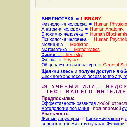
БИБЛИОТЕКА =
LIBRARY
Физиология человека =
Human Physiol
Анатомия человека =
Human Anatomy
,
Биохимия человека =
Human Biochemis
Психология человека =
Human Psychol
Медицина =
Medicine
,
Математика =
Mathematics
,
Химия =
Chemistry
,
Физика =
Physics
,
Общенаучная литература =
General Sc
Щелкни здесь и получи доступ к люб
Click here and receive access to the any ref
«Я У Ч Е Н Ы Й И Л И . . . Н Е Д О У
Т Е С Т В А Ш Е Г О И Н Т Е Л Л Е 
Предпосылка
:
Эффективность
развития
любой отрас
методологии
познания
- познаваемой
с
Реальность
:
Живые
структуры
от
биохимического
и
вероятностными структурами
.
Функции
в