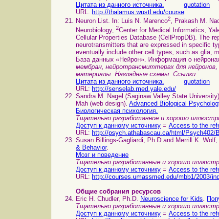
Цитата из данного источника.
quotation
URL:
http://thalamus.wustl.edu/course
2
Neuron List. In: Luis N. Marenco
, Prakash M. Na
2
Neurobiology,
Center for Medical Informatics, Ya
Cellular Properties Database (CellPropDB). The re
neurotransmitters that are expressed in specific t
eventually include other cell types, such as glia, 
База данных «Нейрон». Информация о нейронах
мембран, нейротрансмиттерах для нейронов,
материалы. Наглядные схемы. Ссылки
.
Цитата из данного источника.
quotation
URL:
http://senselab.med.yale.edu/
Sandra M. Nagel (Saginaw Valley State University)
Mah (web design).
Advanced Biological Psychology
Биологическая психология.
Тщательно разработанное и хорошо иллюстри
Доступ к данному источнику
=
Access to the ref
URL:
http://psych.athabascau.ca/html/Psych402/Bi
Susan Billings-Gagliardi, Ph.D and Merrill K. Wolf
& Behavior
.
Мозг и поведение
Тщательно разработанные и хорошо иллюстр
Доступ к данному источнику
=
Access to the ref
URL:
http://courses.umassmed.edu/mbb1/2003/in
Общие собрания ресурсов
Eric H. Chudler, Ph.D.
Neuroscience for Kids
.
Поп
Тщательно разработанные и хорошо иллюстр
Доступ к данному источнику
=
Access to the ref