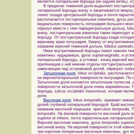
является латеральная борозда (ее задняя ветвь), 
В пределах теменной доли выделяют постцентральн
латеральной борозды внизу и заканчивается вверху
лежит позади центральной борозды и почти паралл
располагается постцентральная извилина, gyrus postce
медиальную поверхность полушария большого мозга
образуя вместе с нею парацентральную дольку, lobu
внизу, постцентральная извилина также переходит 
борозду. От постцентральной борозды кзади отходит 
верхнему краю полушария. Кверху от внутритеменн
название верхней теменной дольки, lobulus parietalis 
Ниже внутритеменной борозды лежит нижняя теменная
извилины: надкраевую, gyrus supramarginalis, и угл
латеральной борозды, а угловая - конец верхней в
прилежащие к ней нижние отделы постцентральной 
нависающие над островковой долей, образуют лобно-
Затылочная доля
, lobus occlpitalis, располага
на верхнелатеральной поверхности полушария. По 
Затылочная доля кончается затылочным полюсом, po
поверхности затылочной доли очень вариабельны. 
борозда, sulcus occipitalis transversus, которая я
доли.
Височная доля
, lobus temporalis, занимает ниж
долей глубокой латеральной бороздой. Край височ
название височной покрышки, operculum temporale. 
temporalis. На боковой поверхности височной доли в
superior et inferior, почти параллельные латеральн
Верхняя височная извилина, gyrus temporalis super
височной внизу. На верхней поверхности этой извил
три короткие поперечные височные извилины, gyri t