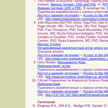
The Partners in Assistive Technology Training an
Institute.
Nervous System: CNS and PNS
. In:
PAT
Нервная система: ЦНС и ПНС
. В руководстве:
Тщательно разработанное и хорошо иллюстри
Доступ к данному источнику
=
Access to the ref
URL:
http://webschoolsolutions.com/patts/syste
John Mazziotta,MD,PhD; Arthur Toga,PhD; Alan Ev
Roger Woods, MD; Tomas Paus, Md, Phd; Gregory 
PhD, Paul Thompson, PhD; David Macdonald, PhD
Amunts, MD; Nicola Palomero-Gallagher, PhD; Ste
Georges le Goualher, PhD; Jordan Feidler; Kenne
Cannon, PhD; Ryuta Kawashima, MD, PhD; Berna
Nervous System
.
Четырехмерный вероятностный атлас мозга че
Описание атласа.
Доступ к данному источнику
=
Access to the ref
URL:
http://www.mitre.org/work/best_papers/best_
Chris Rorden.
Neuroanatomy Atlas
.
Нейроанатомия: атлас
.
Тщательно разработанное и хорошо иллюстри
Доступ к данному источнику
=
Access to the ref
URL:
http://www.psychology.nottingham.ac.uk/sta
CALnet Programmes for Anatomical Science Stud
Нейроанатомия
.
Тщательно разработанные и хорошо иллюстр
Доступ к данному источнику
=
Access to the ref
URL:
http://137.222.110.150/calnet/Introanat/Intro
Гистология
Bergman R.A., Afifi A.K., Heidger P.M. Section 17