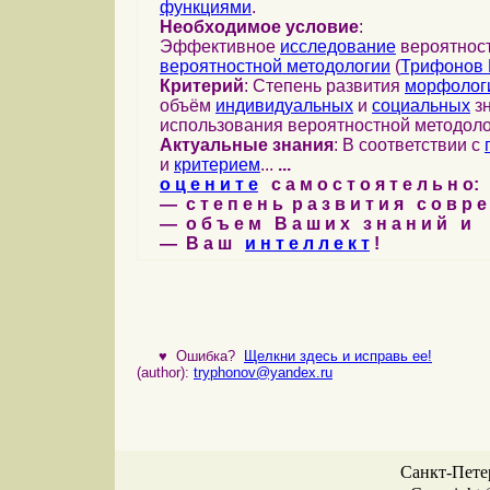
функциями
.
Необходимое условие
:
Эффективное
исследование
вероятност
вероятностной методологии
(
Трифонов 
Критерий
: Степень развития
морфолог
объём
индивидуальных
и
социальных
зн
использования вероятностной методоло
Актуальные знания
: В соответствии с
и
критерием
...
...
о ц е н и т е
с а м о с т о я т е л ь н о:
— с т е п е н ь р а з в и т и я с о в р 
— о б ъ е м В а ш и х з н а н и й и
— В а ш
и н т е л л е к т
!
♥
Ошибка?
Щелкни здесь и исправь ее!
(author):
tryphonov@yandex.ru
Санкт-Петер