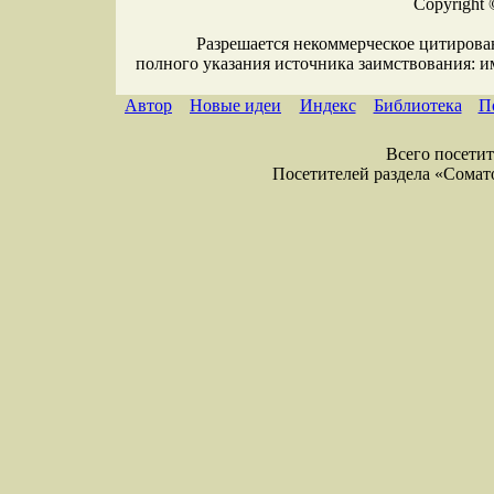
Copyright 
Разрешается некоммерческое цитирова
полного указания источника заимствования: 
Автор
Новые идеи
Индекс
Библиотека
П
Всего посетите
Посетителей раздела «Соматол