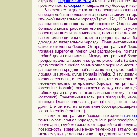
структуры
нервной системы
являются вероятностным
протяженность,
форма
и направление) борозд и изв
В переднем отделе каждого полушария головного
спереди лобным полюсом и ограничена снизу латераль
глубокой центральной бороздой (рис. 124, 125). Цент
расположена во фронтальной плоскости. Она начин
большого мозга, рассекает его верхний край, спуск
полушария вниз и заканчивается, немного не доход
параллельно ей, располагается предцентральная боро
доходя до латеральной борозды. Предцентральная б
самостоятельных борозд. От предцентральной бороз
frontales superior et inferior. Они расположены по
лобной доли на извилины. Между центральной боро
предцентральная извилина, gyrus precentralis (ante
gyrus frontalis superior, занимающая верхнюю част
расположена средняя лобная извилина, gyrus fronta
лобная извилина, gyrus frontalis inferior. В эту из
ramus ascendens, и передняя ветвь, ramus anterior
передней частью латеральной борозды, на три части
(operculum frontale), расположена между восходящ
лобной доли получила такое название потому, что
(островок). Треугольная часть, pars triangularis, 
спереди. Глазничная часть, pars orbitalis, лежит к
доли. В этом месте латеральная борозда расширяет
fossa. lateralis (cerebraiis).
Кзади от центральной борозды находится
теменн
теменно-затылочная борозда, sulcus parietooccipita
полушария, глубоко рассекает верхний край полуша
поверхность. Границей между теменной и затылочн
мозга служит условная линия - продолжение теменн