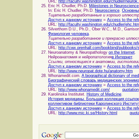
URL:
http://faculty.washington.edu/chudler/neurok
Eric H. Chudler, Ph.D.
Milestones in Neuroscienc
In: Eric H. Chudler, Ph.D.
Neuroscience
.
Основные
Тщательно разработанные и хорошо иллюстр
Доступ к данному источнику
=
Access to the ref
URL:
http://faculty.washington.edu/chudler/ehc.ht
Silverthorn D.U., Ph.D., Ober W.C., M.D., Garriso
Физиология человека
.
Тщательно разработанное и прекрасно иллюст
Доступ к данному источнику
=
Access to the ref
URL:
http://cwx.prenhall.com/bookbind/pubbooks/s
Neuroanatomy & Neuropathology
on the Internet
.
Нейроанатомия и нейропатология
в Интернет
.
Ссылки, относящиеся к анатомии, гистологи
Доступ к данному источнику
=
Access to the ref
URL:
http://www.neuropat.dote.hu/anatomy.htm
Whonamedit.com.
A biographical dictionary of me
Биографический словарь медицинских эпоним
Доступ к данному источнику
=
Access to the ref
URL:
http://www.whonamedit.com/
quotation
Karolinska Institutet.
History of Medicine
.
История медицины. Большая коллекция ссылок 
коллективом библиотеки Каролинского Институ
Доступ к данному источнику
=
Access to the ref
URL:
http://www.mic.ki.se/History.html
quota