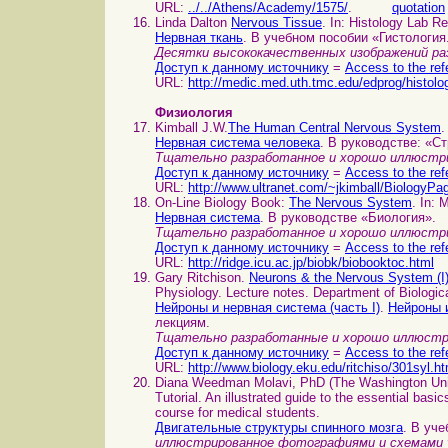
URL:
../../Athens/Academy/1575/
.
quotation
Linda Dalton
Nervous Tissue
. In: Histology Lab R
Нервная ткань
. В учебном пособии «Гистология
Десятки высококачественных изображений раз
Доступ к данному источнику
=
Access to the ref
URL:
http://medic.med.uth.tmc.edu/edprog/histolo
Физиология
Kimball J.W.
The Human Central Nervous System
.
Нервная система человека
. В руководстве: «С
Тщательно разработанное и хорошо иллюстри
Доступ к данному источнику
=
Access to the ref
URL:
http://www.ultranet.com/~jkimball/BiologyPa
On-Line Biology Book:
The Nervous System
. In: 
Нервная система
. В руководстве «Биология».
Тщательно разработанное и хорошо иллюстри
Доступ к данному источнику
=
Access to the ref
URL:
http://ridge.icu.ac.jp/biobk/biobooktoc.html
Gary Ritchison.
Neurons & the Nervous System (I
Physiology. Lecture notes. Department of Biologic
Нейроны и нервная система (часть I)
.
Нейроны и
лекциям.
Тщательно разработанные и хорошо иллюстр
Доступ к данному источнику
=
Access to the ref
URL:
http://www.biology.eku.edu/ritchiso/301syl.h
Diana Weedman Molavi, PhD (The Washington Univ
Tutorial. An illustrated guide to the essential basic
course for medical students.
Двигательные структуры спинного мозга
. В уч
иллюстрированное фотографиями и схемами у