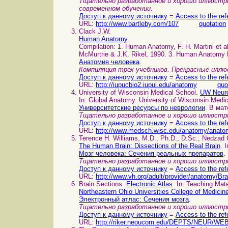
Тщательно разработанное и хорошо иллюстри
современном обучении
.
Доступ к данному источнику
=
Access to the ref
URL:
http://www.bartleby.com/107
quotation
Clack J.W.
Human Anatomy
.
Compilation: 1. Human Anatomy, F. H. Martini et 
McMurtrie & J.K. Rikel, 1990. 3. Human Anatomy L
Анатомия человека
.
Компиляция трех учебников. Прекрасные иллю
Доступ к данному источнику
=
Access to the ref
URL:
http://iupucbio2.iupui.edu/anatomy
quo
University of Wisconsin Medical School.
UW Neuro
In: Global Anatomy. University of Wisconsin Medic
Университетские ресурсы по неврологии
. В ма
Тщательно разработанное и хорошо иллюстри
Доступ к данному источнику
=
Access to the ref
URL:
http://www.medsch.wisc.edu/anatomy/anato
Terence H. Williams, M.D., Ph.D., D.Sc.; Nedzad 
The Human Brain: Dissections of the Real Brain
. 
Мозг человека: Сечения реальных препаратов
.
Тщательно разработанное и хорошо иллюстри
Доступ к данному источнику
=
Access to the ref
URL:
http://www.vh.org/adult/provider/anatomy/B
Brain Sections.
Electronic Atlas
. In: Teaching Mat
Northeastern Ohio Universities College of Medicin
Электронный атлас: Сечения мозга
.
Тщательно разработанное и хорошо иллюстри
Доступ к данному источнику
=
Access to the ref
URL:
http://riker.neoucom.edu/DEPTS/NEUR/WEB/