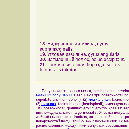
18
. Надкраевая извилина, gyrus
supramarginalis.
19
. Угловая извилина, gyrus angularis.
20
. Затылочный полюс, polus occipitalis.
21
. Нижняя височная борозда, suicus
temporalis inferior.
Полушария головного мозга, hemispherium cerebra
больших полушарий
. Различают три поверхности по
superlateralis (hemispherii), (2)
медиальная
, facies m
(3)
нижнюю
, facies inferior (hemispherii), имеющу
Эти поверхности граничат друг с другом краями: верх
нижнемедиальным, margo medialis. Участки полуша
лобный полюс, polus frontalis, затылочный полюс, po
поверхностей полушарий очень сложен в связи с н
расположенных между ними выпуклых возвышений - 