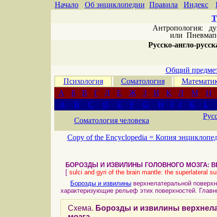
Начало
Об энциклопедии
Правила
Индекс
Т
Антропология: дух 
или
Пневмапс
Русско-англо-русска
Общий предмет
Психология
Соматология
Математи
А
Б
В
Г
Д
Е
Ж
З
И
К
Л
М
Н
A
B
C
D
E
F
G
H
I
J
K
L
Рус
Соматология человека
Copy of the Encyclopedia =
Копия энциклопе
БОРОЗДЫ И
ИЗВИЛИНЫ ГОЛОВНОГО МОЗГА: 
[
sulci and gyri of the brain mantle: the superlateral s
Борозды и извилины
верхнелатеральной поверх
характеризующие рельеф этих поверхностей. Главн
Схема.
Борозды и извилины верхнел
мозга
.