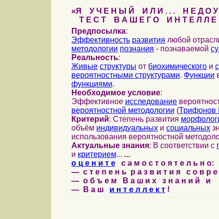
«Я У Ч Е Н Ы Й И Л И . . . Н Е Д О У
Т Е С Т В А Ш Е Г О И Н Т Е Л Л Е 
Предпосылка
:
Эффективность
развития
любой отрас
методологии
познания
- познаваемой
с
Реальность
:
Живые
структуры
от
биохимического
и
вероятностными структурами
.
Функции
в
функциями
.
Необходимое условие
:
Эффективное
исследование
вероятност
вероятностной методологии
(
Трифонов 
Критерий
: Степень развития
морфолог
объём
индивидуальных
и
социальных
зн
использования вероятностной методоло
Актуальные знания
: В соответствии с
и
критерием
...
...
о ц е н и т е
с а м о с т о я т е л ь н о:
— с т е п е н ь р а з в и т и я с о в р 
— о б ъ е м В а ш и х з н а н и й и
— В а ш
и н т е л л е к т
!