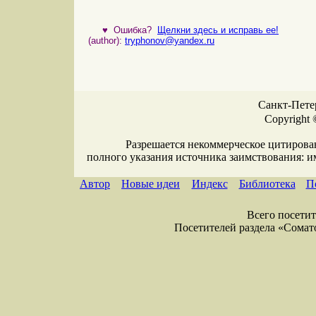
♥
Ошибка?
Щелкни здесь и исправь ее!
(author):
tryphonov@yandex.ru
Санкт-Петер
Copyright 
Разрешается некоммерческое цитирова
полного указания источника заимствования: 
Автор
Новые идеи
Индекс
Библиотека
П
Всего посетите
Посетителей раздела «Соматол