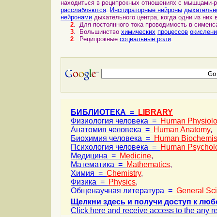
находиться в реципрокных отношениях с мышцами-р
расслабляются
.
Инспираторные нейроны
дыхательн
нейронами
дыхательного центра, когда одни из них 
2
. Для постоянного тока проводимость в сименс
3
. Большинство
химических
процессов
окислени
2
. Реципрокные
социальные роли
.
БИБЛИОТЕКА =
LIBRARY
Физиология человека =
Human Physiol
Анатомия человека =
Human Anatomy
,
Биохимия человека =
Human Biochemis
Психология человека =
Human Psychol
Медицина =
Medicine
,
Математика =
Mathematics
,
Химия =
Chemistry
,
Физика =
Physics
,
Общенаучная литература =
General Sc
Щелкни здесь и получи доступ к люб
Click here and receive access to the any ref