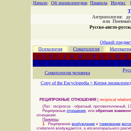
Начало
Об энциклопедии
Правила
Индекс
Т
Антропология: дух 
или
Пневмапс
Русско-англо-русска
Общий предмет
Психология
Соматология
Математи
А
Б
В
Г
Д
Е
Ж
З
И
К
Л
М
Н
A
B
C
D
E
F
G
H
I
J
K
L
Рус
Соматология человека
Copy of the Encyclopedia =
Копия энциклопе
РЕЦИПРОКНЫЕ ОТНОШЕНИЯ
[
reciprocal relation
(Лат.: reciprocus - обратный, противоположный, 17
Реципрокные
отношения
, или
обратная взаимоо
отношения.
Примеры
:
1
. Реципрокное
возбуждение
и
торможение
мото
сгибателя возбуждаются, а ипсилатерального разги