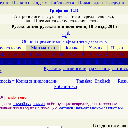
едии
Правила
Индекс
Библиотека
Новые идеи
Сотруднич
Трифонов Е.В.
Антропология: дух - душа - тело - среда человека,
или
Пневмапсихосоматология человека
Русско-англо-русская энциклопедия, 18-е изд., 2015
π
ψ
σ
Общий предметный алфавитный указатель
матология
Математика
Физика
Химия
Наука
Ж
З
И
К
Л
М
Н
О
П
Р
С
Т
У
Ф
Х
Ц
Ч
F
G
H
I
J
K
L
M
N
O
P
Q
R
S
T
U
Русский,
английский,
греческий,
латинск
а
↔
opedia =
Копия энциклопедии
Translate: Englisch
Russi
Библиотека
КА
[
random error
]
ящая от
случайных
причин
, действующих непредвиденным образом.
ошибок производится с помощью
методов
математической статистики
.
В отдельном ок