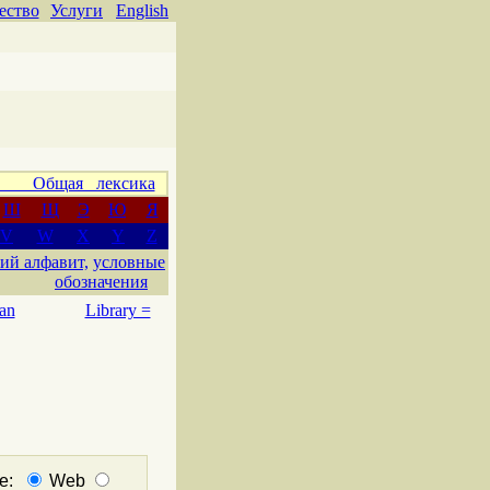
ество
Услуги
English
 Общая лексика
Ш
Щ
Э
Ю
Я
V
W
X
Y
Z
ий алфавит,
условные
обозначения
an
Library =
не:
Web