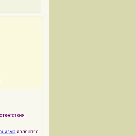
!
ответствия
анизма
являются