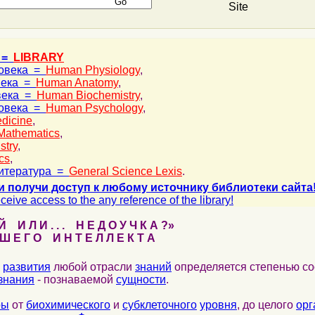
Site
 =
LIBRARY
ловека =
Human Physiology
,
века =
Human Anatomy
,
века =
Human Biochemistry
,
ловека =
Human Psychology
,
dicine
,
Mathematics
,
stry
,
cs
,
итература =
General Science Lexis
.
и получи доступ к любому источнику библиотеки сайта
ceive access to the any reference of the library!
 И Л И . . . Н Е Д О У Ч К А ?»
 Е Г О И Н Т Е Л Л Е К Т А
развития
любой отрасли
знаний
определяется степенью со
знания
- познаваемой
сущности
.
ры
от
биохимического
и
субклеточного
уровня
, до целого
орг