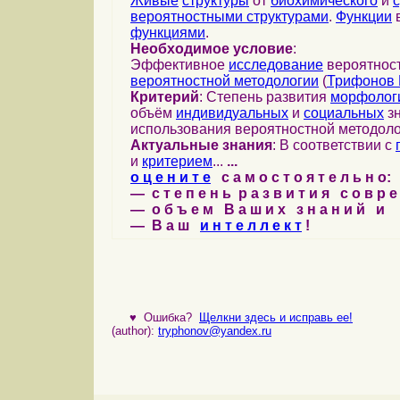
Живые
структуры
от
биохимического
и
вероятностными структурами
.
Функции
в
функциями
.
Необходимое условие
:
Эффективное
исследование
вероятност
вероятностной методологии
(
Трифонов 
Критерий
: Степень развития
морфолог
объём
индивидуальных
и
социальных
зн
использования вероятностной методоло
Актуальные знания
: В соответствии с
и
критерием
...
...
о ц е н и т е
с а м о с т о я т е л ь н о:
— с т е п е н ь р а з в и т и я с о в р 
— о б ъ е м В а ш и х з н а н и й и
— В а ш
и н т е л л е к т
!
♥
Ошибка?
Щелкни здесь и исправь ее!
(author):
tryphonov@yandex.ru