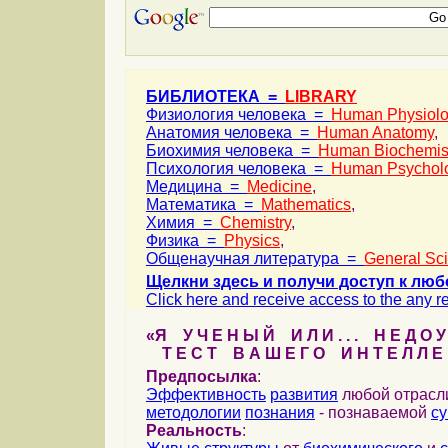
БИБЛИОТЕКА =
LIBRARY
Физиология человека =
Human Physiol
Анатомия человека =
Human Anatomy
,
Биохимия человека =
Human Biochemis
Психология человека =
Human Psychol
Медицина =
Medicine
,
Математика =
Mathematics
,
Химия =
Chemistry
,
Физика =
Physics
,
Общенаучная литература =
General Sc
Щелкни здесь и получи доступ к люб
Click here and receive access to the any ref
«Я У Ч Е Н Ы Й И Л И . . . Н Е Д О У
Т Е С Т В А Ш Е Г О И Н Т Е Л Л Е 
Предпосылка
:
Эффективность
развития
любой отрас
методологии
познания
- познаваемой
с
Реальность
: