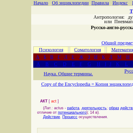
Начало
Об энциклопедии
Правила
Индекс
Т
Антропология: дух 
или
Пневмапс
Русско-англо-русска
Общий предмет
Психология
Соматология
Математи
А
Б
В
Г
Д
Е
Ж
З
И
К
Л
М
Н
A
B
C
D
E
F
G
H
I
J
K
L
Рус
Наука. Общие термины.
Copy of the Encyclopedia =
Копия энциклопе
АКТ
[
act
]
(Лат.: actus -
работа
,
деятельность
;
образ
действ
отличие от
потенциального
); 14 в).
Действие
.
Процесс
осуществления.