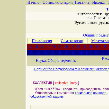
Начало
Об энциклопедии
Правила
Индекс
Т
Антропология: дух 
или
Пневмапс
Русско-англо-русска
Общий предмет
Психология
Соматология
Математи
А
Б
В
Г
Д
Е
Ж
З
И
К
Л
М
Н
A
B
C
D
E
F
G
H
I
J
K
L
Рус
Наука. Общие термины.
Copy of the Encyclopedia =
Копия энциклопе
КОЛЛЕКТИВ
[
collective, body
]
κολλάω
(Греч.:
- соединять, присоединять, сплач
Относительно компактная
социальная
общность
общественной
задачи
.