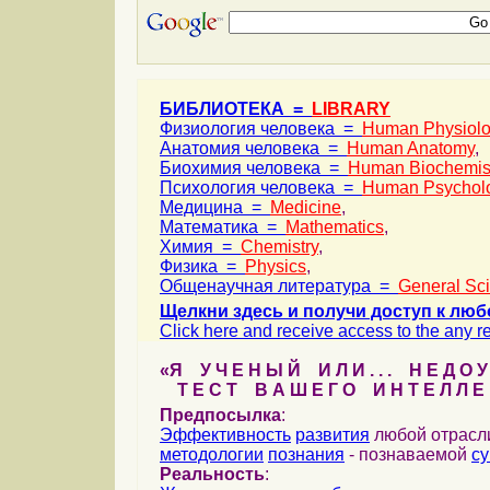
БИБЛИОТЕКА =
LIBRARY
Физиология человека =
Human Physiol
Анатомия человека =
Human Anatomy
,
Биохимия человека =
Human Biochemis
Психология человека =
Human Psychol
Медицина =
Medicine
,
Математика =
Mathematics
,
Химия =
Chemistry
,
Физика =
Physics
,
Общенаучная литература =
General Sc
Щелкни здесь и получи доступ к люб
Click here and receive access to the any ref
«Я У Ч Е Н Ы Й И Л И . . . Н Е Д О У
Т Е С Т В А Ш Е Г О И Н Т Е Л Л Е 
Предпосылка
:
Эффективность
развития
любой отрас
методологии
познания
- познаваемой
с
Реальность
: