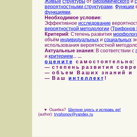
Живые
структуры
от
биохимического
и
вероятностными структурами
.
Функции
в
функциями
.
Необходимое условие
:
Эффективное
исследование
вероятност
вероятностной методологии
(
Трифонов 
Критерий
: Степень развития
морфолог
объём
индивидуальных
и
социальных
зн
использования вероятностной методоло
Актуальные знания
: В соответствии с
и
критерием
...
...
о ц е н и т е
с а м о с т о я т е л ь н о:
— с т е п е н ь р а з в и т и я с о в р 
— о б ъ е м В а ш и х з н а н и й и
— В а ш
и н т е л л е к т
!
♥
Ошибка?
Щелкни здесь и исправь ее!
(author):
tryphonov@yandex.ru